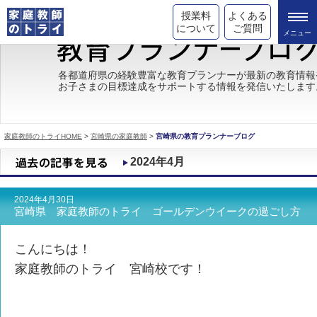
授業料
よくある
について
ご質問
トライの教育理念
各都道府県の経験豊富な教育プランナーが最新の教育情報
お子さまの目標達成をサポートする情報を発信いたします
成績が上がる理由
コース情報
家庭教師のトライHOME
>
宮崎県の家庭教師
>
宮崎県の教育プランナーブログ
都道府県別情報
2024年4月
合格体験談
2024年4月30日
キャンペーン情報
宮崎県 家庭教師のトライ ゴールデンウイークの過ごし方
受験情報
こんにちは！
家庭教師のトライ 宮崎校です！