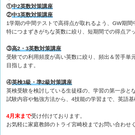
①
中2英数対策講座
②
中3英数対策講座
1学期の中間テストで高得点が取れるよう、GW期間
特につまずきがちな英数に絞り、短期間での得点ア
③
高2・3英数対策講座
受験での利用頻度が高い英数に絞り、頻出＆苦手単
目指します。
④
英検3級・準2級対策講座
英検受験を検討している生徒様の、学習の第一歩と
試験内容や勉強方法から、4技能の学習まで、英語基
4月末まで
受け付けております。
お気軽に家庭教師のトライ宮崎校までお問い合わせ