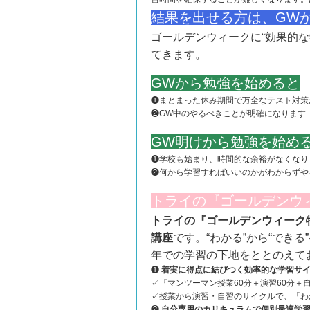
結果を出せる方は、GW
ゴールデンウィークに“効果的
てきます。
GWから勉強を始めると
❶まとまった休み期間で万全なテスト対策
❷GW中のやるべきことが明確になります
GW明けから勉強を始め
❶学校も始まり、時間的な余裕がなくなり
❷何から学習すればいいのかがわからずや
トライの『ゴールデンウ
トライの『ゴールデンウィーク特
講座
です。“わかる”から“でき
年での学習の下地をととのえて
❶
着実に得点に結びつく効率的な学習サ
✓『マンツーマン授業60分＋演習60分＋自
✓授業から演習・自習のサイクルで、「わ
❷
自分専用のカリキュラムで個別最適学