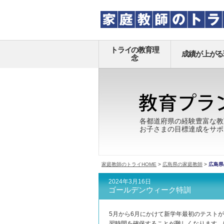
トライの教育理
成績が上がる
念
各都道府県の経験豊富な教
お子さまの目標達成をサポ
家庭教師のトライHOME
>
広島県の家庭教師
>
広島県
2024年3月16日
ゴールデンウィーク特訓
5月から6月にかけて新学年最初のテスト
習時間を確保することが難しくなります。