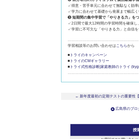
✓得意・苦手単元に合わせて無駄なく効率
✓学力に合わせて基礎から発展まで幅広く
❸
短期間の集中学習で「やりきる力」を
✓2日間で最大12時間の学習時間を確保
✓学習に不可欠な「やりきる力」と自信を
…………………………………………………
学習相談等のお問い合わせは
こちら
から
■
トライのキャンペーン
■
トライのCMギャラリー
■
トライ式性格診断|家庭教師のトライ (trygroup
…………………………………………………
← 新年度最初の定期テストの重要性【
広島県のブロ
授