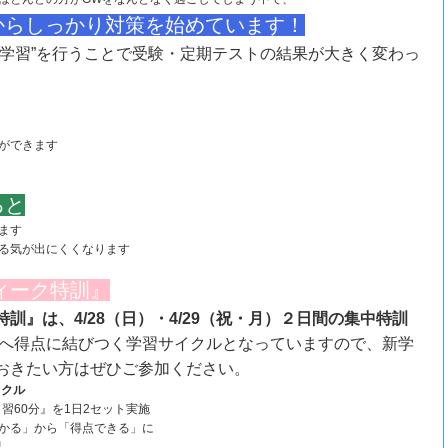
からしっかり対策を始めています！
な学習”を行うことで受験・定期テストの結果が大きく変わっ
ができます
ると
ます
る気が出にくくなります
ィーク特訓』
訓』は、4/28（日）・4/29（祝・月）２日間の集中特訓
る”へ得点に結びつく学習サイクルとなっていますので、新学
おきたい方はぜひご参加ください。
イクル
習60分』を1日2セット実施
かる」から「得点できる」に
習