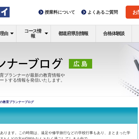
授業料
について
よくある
ご質問
お
コース情
理由
都道府県別情報
合格体験談
報
育プランナーが最新の教育情報や
ートする情報を発信いたします。
の教育プランナーブログ
があります。この時期は、遠足や修学旅行などの学校行事もあり、まとまった学
ほとんどの方がGWをなんとなく過ごしてしまう中で、