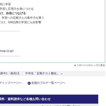
的に学習
学習し応用力を身につける
つけ、自信につなげる
し、学習への忍耐力との集中力を養う
つけ、GW以降の学習にも好影響
…………………
.co.jp)
…………………
このページのトップに戻る
新中1・新高1】
中学生「定期テスト難化」 →
グトップページへ
全国のブログ一覧ページへ
業料・資料請求など各種お問い合わせ