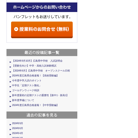
【2024年9月10月】広島県中学校 入試説明会
【受験生向け】中学・高校入試体験模試
【2024年6月】広島県中学校 オープンスクール日程
2024年度広島県合格速報！【高校受験編】
今年度中学入試のポイント
中学生「定期テスト難化」
ゴールデンウィーク特訓
新年度最初の定期テストの重要性【新中1・新高1】
新年度準備について
2024年度広島県合格速報！【中学受験編】
2024年9月
2024年6月
2024年4月