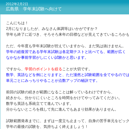
2012年2月2日
広島県 学年末試験へ向けて
こんにちは！
2月になりましたが、みなさん体調等はいかがですか？
学年も終了に近づき、そろそろ来年の目標などが見えてきているころか
ただ、今年度も学年末試験が控えていますから、まだ気は抜けません。
学年の総復習である学年末試験は各定期テストと比べても、範囲が広く
なかなか事前学習がしにくい試験かと思います。
ですから、
学習のポイントを絞る
ことが大切です。
数学、英語などを例にとりますと、ただ漫然と試験範囲を全てやるので
単元ごとにみっちりやることが点数アップの秘訣です。
前回の試験の続きが範囲になることは解っているわけですから、
続きから、分かりにくいところを時間をかけてやってみてください。
数学も英語も系統立てて進んでいます。
分からないところを残して先に進んでもあまり効果がありません。
試験範囲発表までに、まずは一度立ち止まって、自身の苦手単元をピッ
学年の最後の試験を、気持ちよく終えましょう！