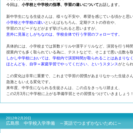
今回は、
小学校と中学校の指導、学習の違いについて
お話します。
新中学生になる生徒さんは、様々な不安や、希望を感じている頃かと思
小学校と中学校の違い
といえばもちろん、定期テストの存在や、
学習のスピードなどがまず挙げられると思いますが、
意外に見落としがちなのは、学校全体で行う学習のフォローです。
具体的には、小学校までは算数ドリルや漢字ドリルなど、演習を行う時
授業内でも多く取られている為に、テストなどで、そこまで
悪い点数を
しかし中学校においては、学校内で演習時間が取られることはあまりな
ほとんどを、自学＝家庭学習でやってください、というスタンス
がとら
この変化は非常に重要で、これまで学習の習慣があまりなかった生徒さ
急激ともいえる変化です。
来年度、中学生になられる生徒さんは、この点をきっちり踏まえ、
この2月3月に中学校に上がる準備学習とその習慣をつけていきましょう
2012年2月20日
広島県 中学校入学準備 ～英語でつまずかないために～