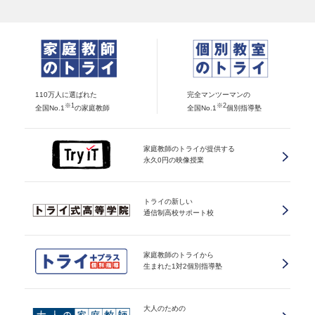
110万人に選ばれた
完全マンツーマンの
※1
※2
全国No.1
の家庭教師
全国No.1
個別指導塾
家庭教師のトライが提供する
永久0円の映像授業
トライの新しい
通信制高校サポート校
家庭教師のトライから
生まれた1対2個別指導塾
大人のための