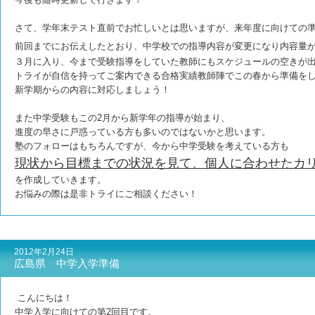
さて、学年末テスト直前でお忙しいとは思いますが、来年度に向けての
前回までにお伝えしたとおり、中学校での指導内容が変更になり内容量
３月に入り、今まで受験指導をしていた教師にもスケジュールの空きが
トライが自信を持ってご案内できる合格実績教師陣でこの春から準備を
新学期からの内容に対応しましょう！
また中学受験もこの2月から新学年の指導が始まり、
進度の早さに戸惑っている方も多いのではないかと思います。
塾のフォローはもちろんですが、今から中学受験を考えている方も
現状から目標までの状況を見て、個人に合わせたカ
を作成していきます。
お悩みの際は是非トライにご相談ください！
2012年2月24日
広島県 中学入学準備
こんにちは！
中学入学に向けての第2回目です。