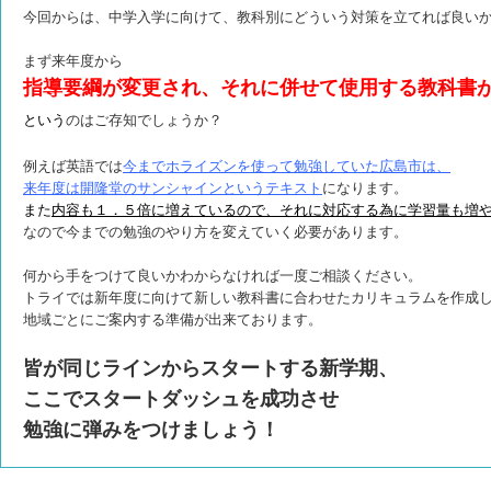
今回からは、中学入学に向けて、教科別にどういう対策を立てれば良い
まず来年度から
指導要綱が変更され、それに併せて使用する教科書
という
のはご存知でしょうか？
例えば英語では
今までホライズンを使って勉強していた広島市は、
来年度は開隆堂のサンシャインというテキスト
になります。
また
内容も１．５倍に増えているので、それに対応する為に学習量も増
なので今までの勉強のやり方を変えていく必要があります。
何から手をつけて良いかわからなければ一度ご相談ください。
トライでは新年度に向けて新しい教科書に合わせたカリキュラムを作成
地域ごとにご案内する準備が出来ております。
皆が同じラインからスタートする新学期、
ここでスタートダッシュを成功させ
勉強に弾みをつけましょう！