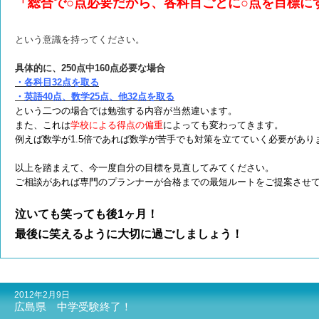
「総合で○点必要だから、各科目ごとに○点を目標に
という意識を持ってください。
具体的に、250点中160点必要な場合
・各科目32点を取る
・英語40点、数学25点、他32点を取る
という二つの場合では勉強する内容が当然違います。
また、これは
学校による得点の偏重
によっても変わってきます。
例えば数学が1.5倍であれば数学が苦手でも対策を立てていく必要があり
以上を踏まえて、今一度自分の目標を見直してみてください。
ご相談があれば専門のプランナーが合格までの最短ルートをご提案させ
泣いても笑っても後1ヶ月！
最後に笑えるように大切に過ごしましょう！
2012年2月9日
広島県 中学受験終了！