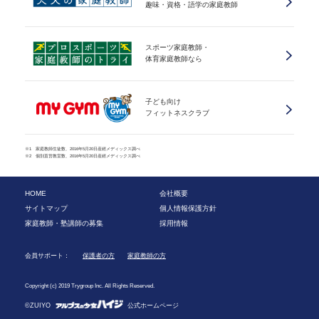
趣味・資格・語学の家庭教師
スポーツ家庭教師・
体育家庭教師なら
子ども向け
フィットネスクラブ
※1 家庭教師生徒数、2016年5月20日産經メディックス調べ
※2 個別直営教室数、2016年5月20日産經メディックス調べ
HOME
会社概要
サイトマップ
個人情報保護方針
家庭教師・塾講師の募集
採用情報
会員サポート：
保護者の方
家庭教師の方
Copyright (c) 2019 Trygroup Inc. All Rights Reserved.
©ZUIYO
公式ホームページ