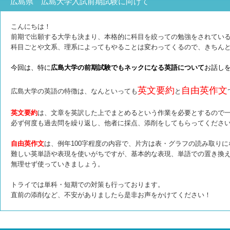
広島県 広島大学入試前期試験に向けて
こんにちは！
前期で出願する大学も決まり、本格的に科目を絞っての勉強をされてい
科目ごとや文系、理系によってもやることは変わってくるので、きちん
今回は、特に
広島大学の前期試験でもネックになる英語について
お話し
英文要約
自由英作文
広島大学の英語の特徴は、なんといっても
と
英文要約
は、文章を英訳した上でまとめるという作業を必要とするので
必ず何度も過去問を繰り返し、他者に採点、添削をしてもらってくださ
自由英作文
は、例年100字程度の内容で、片方は表・グラフの読み取り
難しい英単語や表現を使いがちですが、基本的な表現、単語での置き換
無理せず使っていきましょう。
トライでは単科・短期での対策も行っております。
直前の添削など、不安がありましたら
是非お声をかけてください！