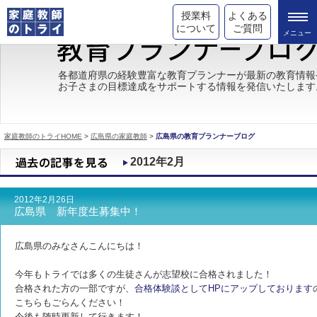
授業料
よくある
について
ご質問
トライの教育理念
各都道府県の経験豊富な教育プランナーが最新の教育情報
お子さまの目標達成をサポートする情報を発信いたします
成績が上がる理由
コース情報
家庭教師のトライHOME
>
広島県の家庭教師
>
広島県の教育プランナーブログ
都道府県別情報
2012年2月
合格体験談
2012年2月26日
キャンペーン情報
広島県 新年度生募集中！
受験情報
広島県のみなさんこんにちは！
今年もトライでは多くの生徒さんが志望校に合格されました！
合格された方の一部ですが、
合格体験談としてHPにアップしております
こちらもごらんください！
今後も随時更新して行きます！