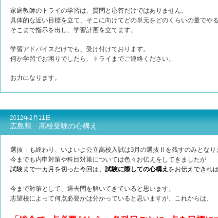
家庭教師のトライの学習は、質問と応答だけではありません。
具体的な近い目標を立て、そこに向けてどの単元をどのくらいの量でや
そこまで指示を出し、
学習計画を立てます。
学習アドバイスだけでも、受け付けております。
何か学習でお困りでしたら、トライまで
ご連絡ください。
お力になります。
2012年2月11日
広島県 高校受験の心構え
選抜Ⅰも終わり、いよいよ公立高校入試は3月の選抜Ⅱを残すのみとなり
今までも内申対策や科目対策については色々お伝えをしてきましたが
試験まで一カ月を切った今回は、
試験に際しての心構え
をお伝えできれ
今まで対策として、過去問を解いてきていると思います。
志望校によって何点必要かは分かっていると思いますが、
これからは、