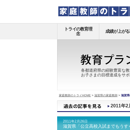
トライの教育理
成績が上がる
念
各都道府県の経験豊富な教
お子さまの目標達成をサポ
家庭教師のトライHOME
>
滋賀県の家庭教師
>
滋賀県
2011年2
2011年2月26日
滋賀県「公立高校入試までもうす