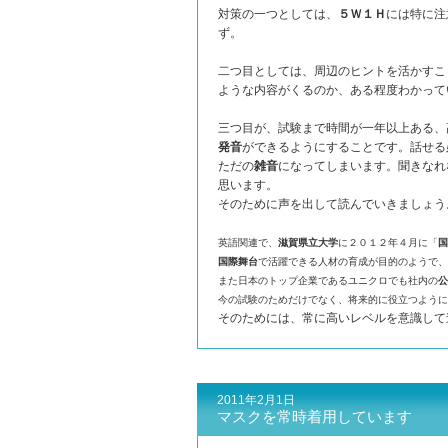
対策の一つとしては、
５Ｗ１Ｈ
には特に注
ず。
二つ目としては、周辺のヒントを活かすこ
ような内容がくるのか、ある程度わかって
三つ目が、試験まで時間が一年以上ある、
発音
ができるようにすることです。話せる
ただの
雑音
になってしまいます。聞きなれ
思います。
そのために声を出して読んでいきましょう
英語関連で、
滋賀県立大学
に２０１２年４月に「
国
国際舞台
で活躍できる人材の育成が目的のようで、
また日本のトップ企業であるユニクロでも社内の
公
今の試験のためだけでなく、将来的に役立つように
そのためには、常に高いレベルを意識して
2011年2月1日
マスクを常時着用しています