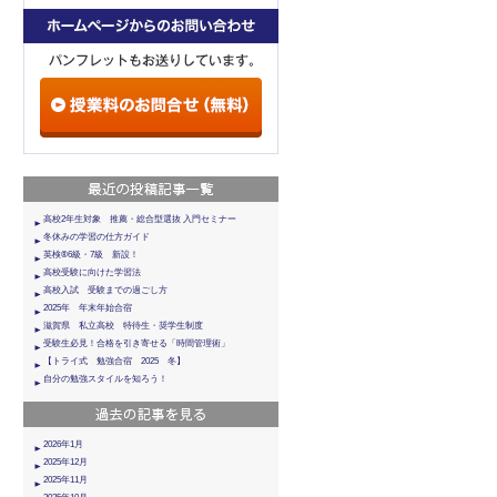
高校2年生対象 推薦・総合型選抜 入門セミナー
冬休みの学習の仕方ガイド
英検®6級・7級 新設！
高校受験に向けた学習法
高校入試 受験までの過ごし方
2025年 年末年始合宿
滋賀県 私立高校 特待生・奨学生制度
受験生必見！合格を引き寄せる「時間管理術」
【トライ式 勉強合宿 2025 冬】
自分の勉強スタイルを知ろう！
2026年1月
2025年12月
2025年11月