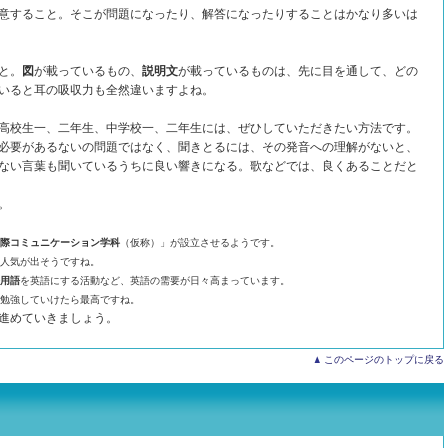
意すること。そこが問題になったり、解答になったりすることはかなり多いは
と。
図
が載っているもの、
説明文
が載っているものは、先に目を通して、どの
いると耳の吸収力も全然違いますよね。
高校生一、二年生、中学校一、二年生には、ぜひしていただきたい方法です。
必要があるないの問題ではなく、聞きとるには、その発音への理解がないと、
ない言葉も聞いているうちに良い響きになる。歌などでは、良くあることだと
。
際コミュニケーション学科
（仮称）」が設立させるようです。
人気が出そうですね。
用語
を英語にする活動など、英語の需要が日々高まっています。
勉強していけたら最高ですね。
進めていきましょう。
このページのトップに戻る