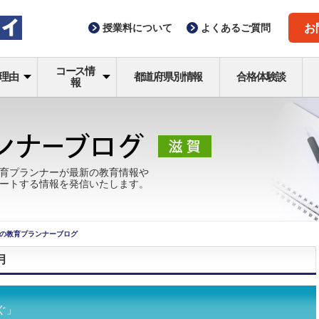
授業料
について
よくある
ご質問
お
コース情
理由
都道府県別情報
合格体験談
報
育プランナーが最新の教育情報や
ートする情報を発信いたします。
の教育プランナーブログ
月
ぐ」