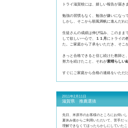
トライ滋賀校には、嬉しい報告が届き
勉強の習慣もなく、勉強が嫌いになっ
しかし、そこから順風満帆に進んだわ
生徒さんの成績は伸び悩み、このまま
して欲しい一心で、
１１月
にトライの
た。ご家庭から了承をいただき、そこ
きっと合格できると信じ続けた教師と
努力を続けたこと、それが
素晴らしい
すぐにご家庭から合格の連絡をいただ
2011年2月11日
滋賀県 推薦選抜
先日、米原市のお客様のところにお伺いし
夏休み後からご利用いただいて、苦手だっ
理解できなくてほったらかしにしていたこ