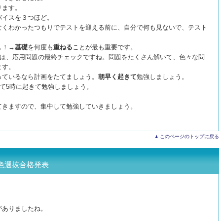
ります。
バイスを３つほど。
なくわかったつもりでテストを迎える前に、自分で何も見ないで、テスト
し！→
基礎
を何度も
重ねる
ことが最も重要です。
んは、応用問題の最終チェックですね。問題をたくさん解いて、色々な問
ます。
っているなら計画をたてましょう。
朝早く起きて
勉強しましょう。
寝て5時に起きて勉強しましょう。
てきますので、集中して勉強していきましょう。
このページのトップに戻る
色選抜合格発表
がありましたね。