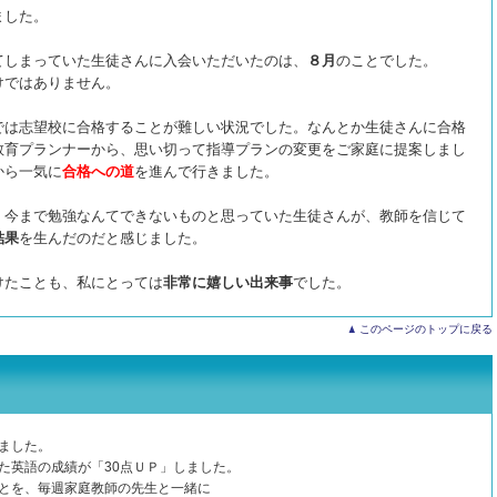
ました。
てしまっていた生徒さんに入会いただいたのは、
８月
のことでした。
けではありません。
では志望校に合格することが難しい状況でした。なんとか生徒さんに合格
教育プランナーから、思い切って指導プランの変更をご家庭に提案しまし
から一気に
合格への道
を進んで行きました。
、今まで勉強なんてできないものと思っていた生徒さんが、教師を信じて
結果
を生んだのだと感じました。
けたことも、私にとっては
非常に嬉しい出来事
でした。
このページのトップに戻る
ました。
た英語の成績が「30点ＵＰ」しました。
とを、毎週家庭教師の先生と一緒に