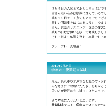
３月９日の入試まであと１０日ほどで
皆さん追い込みは順調に進んでいるで
残り１０日で、１点でも２点でも上げ
新しい問題集をはじめるよりも、今ま
また、英語のリスニング、国語の作文
残りの日数は狙いを絞って勉強しまし
そして何より体調を整え、本番でしっ
フレーフレー受験生！
2011年2月24日
学年末・後期期末試験
最近、長浜市や米原市など北の方へお
みなさまにご連絡いただき、ありがと
雪の方が最近は少し減ってきたようで
さて本題に入りたいと思います。
後期期末テスト
、
学年末テスト
が近づ