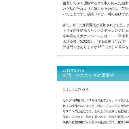
復習して深く理解するまで取り組んだ結果
ただ私がそれよりも嬉しかったのは「英語
いたことです。成績ＵＰは一瞬の喜びです
さて、8日に推薦選抜が実施されました、
トライの生徒様もたくさんチャレンジしま
今年度の人気ナンバーワンは・・・草津東高
大津高校（5.02倍）、守山高校（4.58倍
狭き門ではありますが16日（水）の発表
2011年2月7日
英語 リスニングの重要性
おはようございます。
センター試験
では１５科目で去年より、平均点が上
色々な科目がありますが、特にリスニングの点数が
リスニング
は最近では、どのような試験にも必要に
間違いないので、配点も高いので、準備が必要にな
高校
の
公立試験
でもかなりの配点なので、
対策
を練