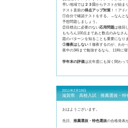
早い地域では
２３日
からテストが始ま
テスト直前の
得点アップ対策
！！アド
①自分で確認テストをする。→なんと
予想問題しましょう。
②目標点に必要のない
応用問題
は後回
もちろん100点まであと数点のみなさ
題のパターンを知ることも重要になり
③
徹夜はしない！
徹夜するのが、わか
夜中の3時まで勉強するなら、11時に
学年末の評価
は次年度にも深く関わっ
2011年2月19日
滋賀県 高校入試 推薦選抜・特
おはようございます。
先日、
推薦選抜・特色選抜
の合格発表