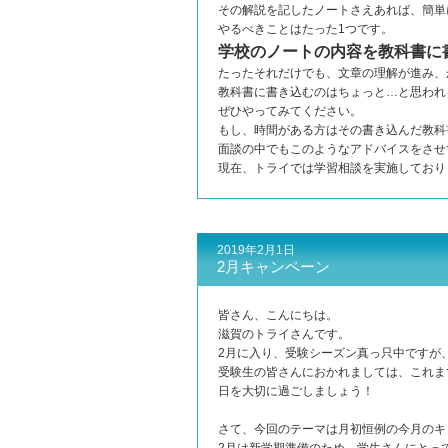
その解説を記したノートさえあれば、簡単
やるべきことはたった1つです。
学校のノートの内容を教科書に
たったそれだけでも、文章の理解が進み、
教科書に書き込むのはちょっと…と思われ
ぜひやってみてください。
もし、時間がある方はその書き込んだ教科
面談の中でもこのようなアドバイスをさせ
現在、トライでは学習相談を実施しており
2019年2月1日
2月キャンペーン
皆さん、こんにちは。
滋賀のトライさんです。
2月に入り、受験シーズン真っ只中ですが
受験生の皆さんにおかれましては、これま
日を大切に過ごしましょう！
さて、今回のテーマは月初恒例の今月のキ