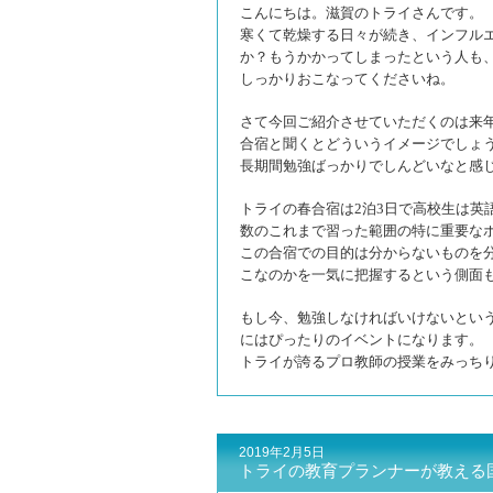
こんにちは。滋賀のトライさんです。
寒くて乾燥する日々が続き、インフル
か？もうかかってしまったという人も
しっかりおこなってくださいね。
さて今回ご紹介させていただくのは来
合宿と聞くとどういうイメージでしょ
長期間勉強ばっかりでしんどいなと感
トライの春合宿は2泊3日で高校生は英
数のこれまで習った範囲の特に重要な
この合宿での目的は分からないものを
こなのかを一気に把握するという側面
もし今、勉強しなければいけないとい
にはぴったりのイベントになります。
トライが誇るプロ教師の授業をみっち
2019年2月5日
トライの教育プランナーが教える