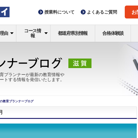
授業料
について
よくある
ご質問
お
コース情
理由
都道府県別情報
合格体験談
報
育プランナーが最新の教育情報や
ートする情報を発信いたします。
の教育プランナーブログ
月