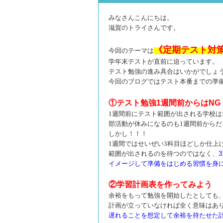
みなさんこんにちは。
滋賀のトライさんです。
《定期テスト対
今回のテーマは
学年末テストが直前に迫っています。
テスト勉強の進み具合はいかがでしょ
今回のブログではテスト本番までの準
①テスト勉強1週間前からはNG
1週間前にテスト範囲が出される学校
部活動が休みになるの
も1週間前から
しかし！！！
1週間ではせいぜい3科目ほどしか仕上
範囲が出されるのを待つのではなく、
イメージして準備をはじめる習慣を身
②学習計画表を作ってみよう
余裕をもって勉強を開始したとしても
計画が立っていなければ全く意味はあ
遅れることを想定して余裕を持たせた