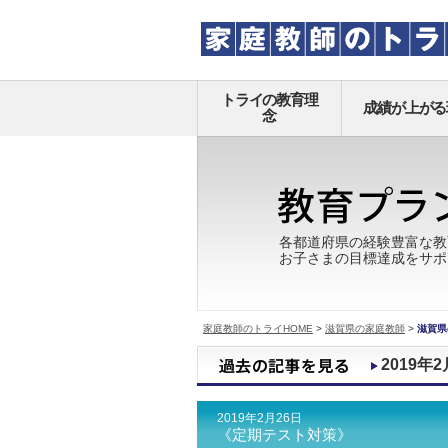
トライの教育理
成績が上がる
念
各都道府県の経験豊富な教
お子さまの目標達成をサポ
家庭教師のトライHOME
>
滋賀県の家庭教師
>
滋賀県
2019年2
2019年2月26日
《定期テスト対策》