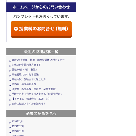
高校2年生対象 推薦・総合型選抜 入門セミナー
冬休みの学習の仕方ガイド
英検®6級・7級 新設！
高校受験に向けた学習法
高校入試 受験までの過ごし方
2025年 年末年始合宿
滋賀県 私立高校 特待生・奨学生制度
受験生必見！合格を引き寄せる「時間管理術」
【トライ式 勉強合宿 2025 冬】
自分の勉強スタイルを知ろう！
2026年1月
2025年12月
2025年11月