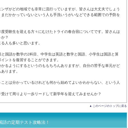
エンザがどの地域でも非常に流行っていますが、皆さんは大丈夫でしょう
、まだかかっていないという人も手洗いうがいなどできる範囲での予防を
年度受験生を迎える方々にむけたトライの春合宿についてです。皆さんは
うか？
じる人も多いと思います。
語と国語か数学の2科目、中学生は英語と数学と国語、小学生は国語と算
ポイントを復習することができます。
分かるようにするというのももちろんありますが、自分の苦手な単元がど
もあります。
うことは分かっているけれども何から始めてよいかわからない、という人
り受けて周りより一歩リードして新学年を迎えてみませんか？
このページのトップに戻る
国語の定期テスト攻略法！