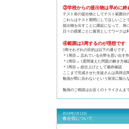
③学校からの提出物は早めに終
テスト前の提出物としてテスト範囲分
これらはテスト期間にしてほしいこと
提出物を出すことに躍起になって、身
日々の授業ごとに復習としてワークは
④範囲は3周するのが理想です
3周それぞれの目的は以下の通りです。
＊1周目
→
忘れている分野を思い出す
＊2周目
→
1度間違えた問題の解き方確
＊3周目
→
総仕上げとして最終確認
ここまで完成させた生徒さんは高得点
勉強が間に合わないという状況に陥ら
勉強のご相談はお近くのトライさんま
2019年2月12日
春合宿について