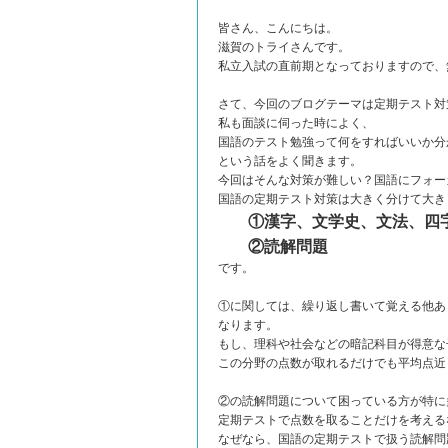
皆さん、こんにちは。
滋賀のトライさんです。
私立入試の直前期となっておりますので、
さて、今回のブログテーマは定期テスト対
私も面談に伺った時によく、
国語のテスト勉強って何をすればいいか分
という話をよく聞きます。
今回はそんな対策が難しい？国語にフォー
国語の定期テスト対策は大きく分けて大き
①漢字、文学史、文法、四
②読解問題
です。
①に関しては、繰り返し書いて覚える他あ
なります。
もし、理科や社会などの暗記科目が得意な
この分野の点数が取れるだけでも平均点近
②の読解問題について困っている方が特に
定期テストで点数を取ることだけを考える
なぜなら、国語の定期テストで扱う読解問