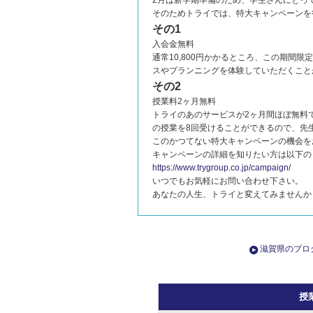
2月は新学期準備のため、学生さんにとっ
そのためトライでは、特大キャンペーンを
その1
入会金無料
通常10,800円かかるところ、この期間
スやプランニングを体験していただくこと
その2
授業料2ヶ月無料
トライのあのサービスが2ヶ月間ほぼ無料
の授業を8回受けることができるので、先
このかつてない特大キャンペーンの機会を
キャンペーンの詳細を知りたい方は以下の
https://www.trygroup.co.jp/campaign/
いつでもお気軽にお問い合わせ下さい。
あなたの人生、トライと変えてみませんか
滋賀県のブロ
授