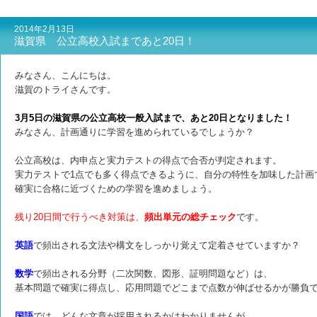
2014年2月13日
滋賀県 公立高校入試まであと20日！
みなさん、こんにちは。
滋賀のトライさんです。
3月5日の滋賀県の公立高校一般入試まで、あと20日となりました！
みなさん、計画通りに学習を進められているでしょうか？
公立高校は、内申点と実力テストの得点で合否が判定されます。
実力テストで1点でも多く得点できるように、自分の特性を加味した計画
確実に合格に近づくための学習を進めましょう。
残り20日間で行うべき対策は、
頻出単元の総チェック
です。
英語
で頻出される文法や構文をしっかり覚えて定着させていますか？
数学
で頻出される分野（二次関数、図形、証明問題など）は、
基本問題で確実に得点し、応用問題でどこまで点数が伸ばせるかが勝負
国語
では、どんな文章が採用されるかはわかりませんが、