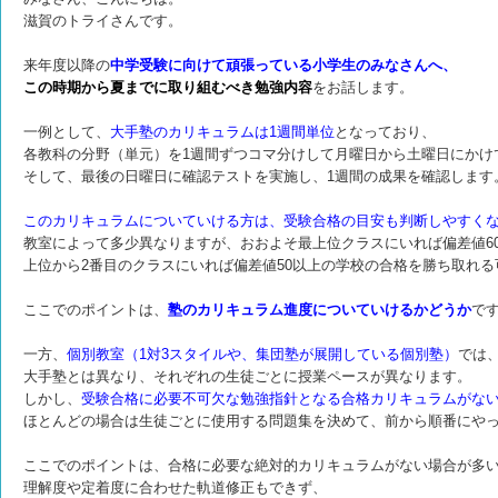
滋賀のトライさんです。
来年度以降の
中学受験に向けて頑張っている小学生のみなさんへ、
この時期から夏までに取り組むべき勉強内容
をお話します。
一例として、
大手塾のカリキュラムは1週間単位
となっており、
各教科の分野（単元）を1週間ずつコマ分けして月曜日から土曜日にかけ
そして、最後の日曜日に確認テストを実施し、1週間の成果を確認します
このカリキュラムについていける方は、受験合格の目安も判断しやすく
教室によって多少異なりますが、おおよそ最上位クラスにいれば偏差値6
上位から2番目のクラスにいれば偏差値50以上の学校の合格を勝ち取れ
ここでのポイントは、
塾のカリキュラム進度についていけるかどうか
で
一方、
個別教室（1対3スタイルや、集団塾が展開している個別塾）
では
大手塾とは異なり、それぞれの生徒ごとに授業ペースが異なります。
しかし、
受験合格に必要不可欠な勉強指針となる合格カリキュラムがな
ほとんどの場合は生徒ごとに使用する問題集を決めて、前から順番にや
ここでのポイントは、合格に必要な絶対的カリキュラムがない場合が多
理解度や定着度に合わせた軌道修正もできず、