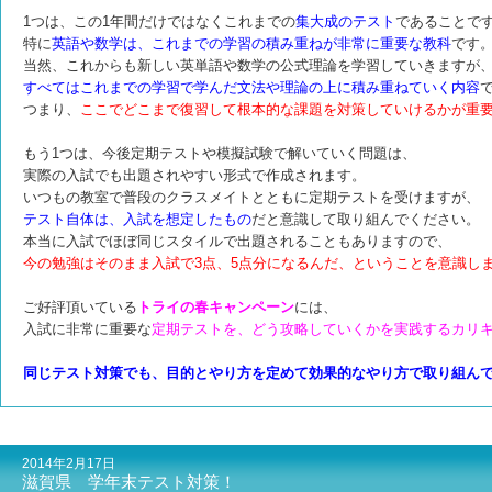
1つは、この1年間だけではなくこれまでの
集大成のテスト
であることで
特に
英語や数学は、これまでの学習の積み重ねが非常に重要な教科
です
当然、これからも新しい英単語や数学の公式理論を学習していきますが
すべてはこれまでの学習で学んだ文法や理論の上に積み重ねていく内容
つまり、
ここでどこまで復習して根本的な課題を対策していけるかが重
もう1つは、今後定期テストや模擬試験で解いていく問題は、
実際の入試でも出題されやすい形式で作成されます。
いつもの教室で普段のクラスメイトとともに定期テストを受けますが、
テスト自体は、入試を想定したもの
だと意識して取り組んでください。
本当に入試でほぼ同じスタイルで出題されることもありますので、
今の勉強はそのまま入試で3点、5点分になるんだ、ということを意識し
ご好評頂いている
トライの春キャンペーン
には、
入試に非常に重要な
定期テストを、どう攻略していくかを
実践するカリ
同じテスト対策でも、目的とやり方を定めて効果的なやり方で取り組ん
2014年2月17日
滋賀県 学年末テスト対策！