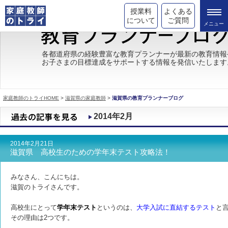
授業料
よくある
について
ご質問
トライの教育理念
各都道府県の経験豊富な教育プランナーが最新の教育情報
お子さまの目標達成をサポートする情報を発信いたします
成績が上がる理由
コース情報
家庭教師のトライHOME
>
滋賀県の家庭教師
>
滋賀県の教育プランナーブログ
都道府県別情報
2014年2月
合格体験談
2014年2月21日
キャンペーン情報
滋賀県 高校生のための学年末テスト攻略法！
受験情報
みなさん、こんにちは。
滋賀のトライさんです。
高校生にとって
学年末テスト
というのは、
大学入試に直結するテスト
と
その理由は2つです。