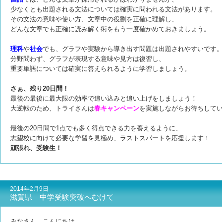
少なくとも出題される文法については確実に問われる文法があります。
その文法の意味や使い方、文章中の役割を正確に理解し、
どんな文章でも正確に読み解く術をもう一度確かめておきましょう。
理科
や
社会
でも、グラフや実験から導き出す問題は出題されやすいです
分野問わず、グラフが表現する意味や見方は復習し、
重要単語については確実に答えられるように学習しましょう。
さぁ、残り20日間！
最後の最後に最大限の効率で追い込みと追い上げをしましょう！
大逆転のため、トライさんは
春キャンペーン
を実施しながらお待ちして
最後の20日間で1点でも多く得点できる力を養えるように、
志望校に向けて必要な学習を見極め、ラストスパートを応援します！
頑張れ、受験生！
2014年2月9日
滋賀県 中学受験突破へむけて
みなさん、こんにちは。