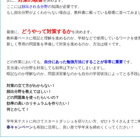
次に、
を決めます。
ここには
頻出される分野
の知識が必要です。
もし頻出分野がよくわからない場合は、教科書に載っている順番に並べてみま
どうやって対策するか
最後に、
を決めます。
教科書ベースに暗記と理解を進めるのか、学校などで使用しているワークを使
新しく専用の問題集を準備して対策を進めるのか、方法は様々です。
どの作業においても、
自分にあった勉強方法にすることが非常に重要
です。
見当違いの分野を対策しても効率は下がってしまいますし、
暗記なのか理解なのか、問題演習量なのかも自分の学習状況によってとる手段
対策の立て方がわからない！
頻出分野を教えてほしい！
どの問題集を使ったらいいの？
効率の高いカリキュラムを作りたい！
何とかして！
学年末テストに向けてスタートダッシュを切りたい方、ぜひトライさんまでご
春キャンペーン
も有効に活用し、良い形で学年末を締めくくってください！