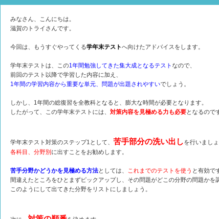
みなさん、こんにちは。
滋賀のトライさんです。
今回は、もうすぐやってくる
学年末テスト
へ向けたアドバイスをします。
学年末テストは、この
1年間勉強してきた集大成となるテスト
なので、
前回のテスト以降で学習した内容に加え、
1年間の学習内容から重要な単元、問題が出題されやすい
でしょう。
しかし、1年間の総復習を全教科となると、膨大な時間が必要となります。
したがって、この学年末テストには、
対策内容を見極める力も必要
となるので
苦手部分の洗い出し
学年末テスト対策のステップ1として、
を行いましょ
各科目、分野別
に出すことをお勧めします。
苦手分野かどうかを見極める方法
としては、
これまでのテストを使う
と有効で
間違えたところをひとまずピックアップし、その問題がどこの分野の問題かを
このようにして出てきた分野をリストにしましょう。
対策の順番