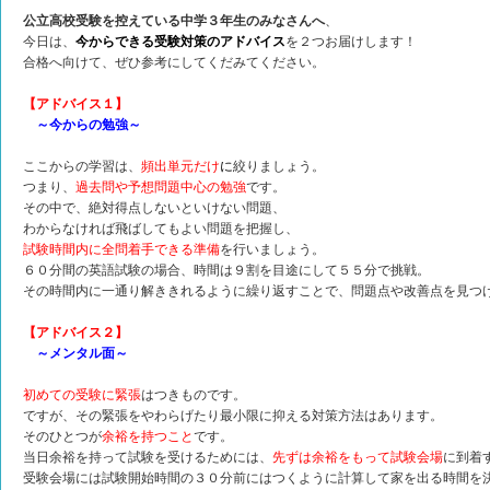
公立高校受験を控えている中学３年生のみなさんへ
、
今日は、
今からできる受験対策のアドバイス
を２つお届けします！
合格へ向けて、ぜひ参考にしてくだみてください。
【アドバイス１】
～今からの勉強～
ここからの学習は、
頻出単元だけ
に
絞りましょう。
つまり、
過去問や予想問題中心の勉強
です。
その中で、絶対得点しないといけない問題、
わからなければ飛ばしてもよい問題を把握し、
試験時間内に全問着手できる準備
を行いましょう。
６０分間の英語試験の場合、時間は９割を目途にして５５分で挑戦。
その時間内に一通り解ききれるように繰り返すことで、問題点や改善点を見つ
【アドバイス２】
～メンタル面～
初めての受験に緊張
はつきものです。
ですが、その緊張をやわらげたり最小限に抑える対策方法はあります。
そのひとつが
余裕を持つこと
です。
当日余裕を持って試験を受けるためには、
先ずは余裕をもって試験会場
に到着
受験会場には試験開始時間の３０分前にはつくように計算して家を出る時間を