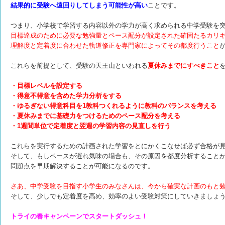
結果的に受験へ遠回りしてしまう可能性が高い
ことです。
つまり、小学校で学習する内容以外の学力が高く求められる中学受験を
目標達成のために必要な勉強量とペース配分が設定された確固たるカリ
理解度と定着度に合わせた軌道修正を専門家によってその都度行うこと
これらを前提として、受験の天王山といわれる
夏休みまでにすべきこと
・目標レベルを設定する
・得意不得意を含めた学力分析をする
・ゆるぎない得意科目を1教科つくれるように教科のバランスを考える
・夏休みまでに基礎力をつけるためのペース配分を考える
・1週間単位で定着度と翌週の学習内容の見直しを行う
これらを実行するための計画された学習をとにかくこなせば必ず合格が
そして、もしペースが遅れ気味の場合も、その原因を都度分析すること
問題点を早期解決することが可能になるのです。
さあ、中学受験を目指す小学生のみなさんは、今から確実な計画のもと
そして、少しでも定着度を高め、効率のよい受験対策にしていきましょ
トライの春キャンペーンでスタートダッシュ！