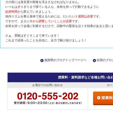
その前には身支度や朝食を済まさなければなりません。
いつもはぎりぎりまで寝ている人も、余裕を持って行動できるように
起床時間から
変えていきましょう。
体内リズムを整え身体で覚えるためには、だいたい
１週間は必要
です。
ですので、まさに
今
から調整していくことが必要
です。
余裕を持って会場に到着するだけで、試験中の緊張をほぐす効果があると思い
さぁ、受験はすぐそこまで来ています！
これまで頑張ったことを自信に、全力で駆け抜けましょう！
滋賀県のブログトップページへ
全国のブロ
授業料・資料請求など各種お問い合
お電話でのお問い合わせ
ホー