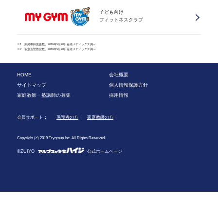
子ども向け
フィットネスクラブ
※1 家庭教師生徒数、2016年5月20日産經メディックス調べ
※2 個別直営教室数、2016年5月20日産經メディックス調べ
HOME
会社概要
サイトマップ
個人情報保護方針
家庭教師・塾講師の募集
採用情報
会員サポート：
保護者の方
家庭教師の方
Copyright (c) 2019 Trygroup Inc. All Rights Reserved.
©ZUIYO
公式ホームページ