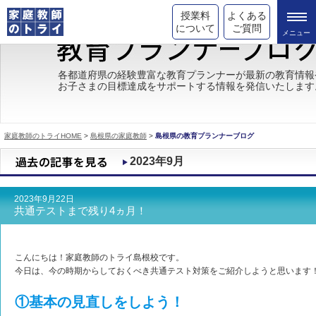
授業料
よくある
について
ご質問
トライの教育理念
各都道府県の経験豊富な教育プランナーが最新の教育情報
お子さまの目標達成をサポートする情報を発信いたします
成績が上がる理由
コース情報
家庭教師のトライHOME
>
島根県の家庭教師
>
島根県の教育プランナーブログ
都道府県別情報
2023年9月
合格体験談
2023年9月22日
キャンペーン情報
共通テストまで残り4ヵ月！
受験情報
こんにちは！家庭教師のトライ島根校です。
今日は、今の時期からしておくべき共通テスト対策をご紹介しようと思います
①基本の見直しをしよう！