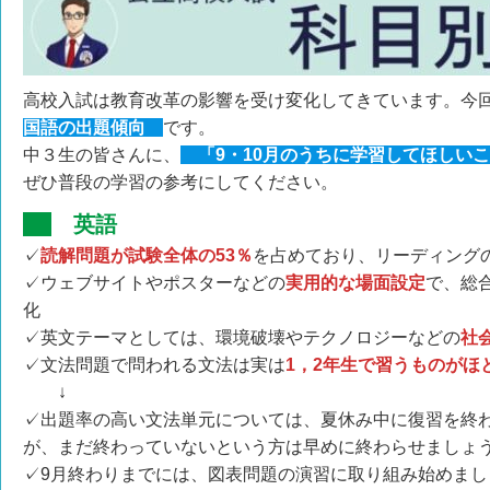
高校入試は教育改革の影響を受け変化してきています。今
国語の出題傾向
です。
中３生の皆さんに、
「9・10月のうちに学習してほしい
ぜひ普段の学習の参考にしてください。
英語
✓
読解問題が試験全体の53％
を占めており、リーディング
✓ウェブサイトやポスターなどの
実用的な場面設定
で、総
化
✓英文テーマとしては、環境破壊やテクノロジーなどの
社
✓文法問題で問われる文法は実は
1，2年生で習うものがほ
↓
✓出題率の高い文法単元については、夏休み中に復習を終
が、まだ終わっていないという方は早めに終わらせましょ
✓9月終わりまでには、図表問題の演習に取り組み始めまし