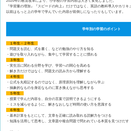
2020年の教育改革により、小学校の学習内容は大きく変化しました。
『学習量の増加』『スピードの向上』だけではなく、英語の教科導入やカリキ
以前はもっと上の学年で学んでいた内容が前倒しになったりもしています。
学年別の学習のポイント
１年生・２年生
・問題文を読む、式を書く、などの勉強のやり方を知る
・遊びを取り入れながら、集中して学習することに慣れる
３年生
・実生活に関わる分野を学び、学習への関心を高める
・解き方だけではなく、問題文の読み方から理解する
４年生
・公式を丸暗記するのではなく、原理原則を理解しながら学ぶ
・抽象的なものを身近なものに置き換えながら思考する
５年生
・授業で学んだ内容を、自分の言葉で説明できるようにする
・ミスを減らせるように、解きなおしなど時間の使い方を意識する
６年生
・基本計算をもとにして、文章を正確に読み取れる読解力をつける
・知識を活用して思考し、文章題や複合問題で問われている本質を見つけだす