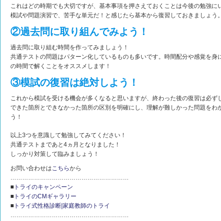
これはどの時期でも大切ですが、基本事項を押さえておくことは今後の勉強に
模試や問題演習で、苦手な単元だ！と感じたら基本から復習しておきましょう
②過去問に取り組んでみよう！
過去問に取り組む時間を作ってみましょう！
共通テストの問題はパターン化しているものも多いです。時間配分や感覚を身
の時間で解くことをオススメします！
③模試の復習は絶対しよう！
これから模試を受ける機会が多くなると思いますが、終わった後の復習は必ず
できた箇所とできなかった箇所の区別を明確にし、理解が難しかった問題をわ
う！
以上3つを意識して勉強してみてください！
共通テストまであと4ヵ月となりました！
しっかり対策して臨みましょう！
お問い合わせは
こちら
から
……………………………………………………
■
トライのキャンペーン
■
トライのCMギャラリー
■
トライ式性格診断|家庭教師のトライ
……………………………………………………