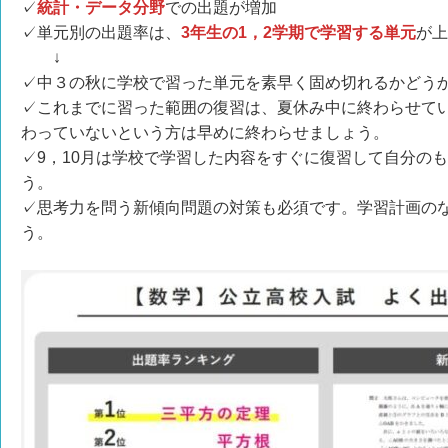
✓
統計・データ分野
での出題が増加
✓単元別の出題率は、
3年生の1，2学期で学習する単元
が上
↓
✓中３の秋に学校で習った単元を素早く固め切れるかどう
✓これまでに習った範囲の復習は、夏休み中に終わらせて
わっていないという方は早めに終わらせましょう。
✓9，10月は学校で学習した内容をすぐに復習して自分の
う。
✓思考力を問う新傾向問題の対策も必須です。学習計画の
う。