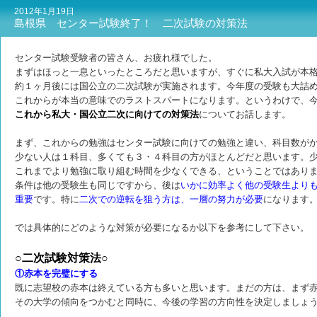
2012年1月19日
島根県 センター試験終了！ 二次試験の対策法
センター試験受験者の皆さん、お疲れ様でした。
まずはほっと一息といったところだと思いますが、すぐに私大入試が本
約１ヶ月後には国公立の二次試験が実施されます。今年度の受験も大詰
これからが本当の意味でのラストスパートになります。というわけで、
これから私大・国公立二次に向けての対策法
についてお話します。
まず、これからの勉強はセンター試験に向けての勉強と違い、科目数が
少ない人は１科目、多くても３・４科目の方がほとんどだと思います。
これまでより勉強に取り組む時間を少なくできる、ということではあり
条件は他の受験生も同じですから、後は
いかに効率よく他の受験生より
重要
です。特に
二次での逆転を狙う方は、一層の努力が必要
になります
では具体的にどのような対策が必要になるか以下を参考にして下さい。
○二次試験対策法○
①赤本を完璧にする
既に志望校の赤本は終えている方も多いと思います。まだの方は、まず
その大学の傾向をつかむと同時に、今後の学習の方向性を決定しましょ