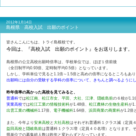
2012年1月14日
島根県 高校入試 出願のポイント
皆さんこんにちは、トライ島根校です。
今回は、『高校入試 出願のポイント』をお送りします。
島根県の公立高校出願時倍率は、学校単位では、ほぼ１倍前後
（全日制平均0.93倍、定時制平均0.5倍）となっています。
しかし、学科単位で見ると1.1倍～1.5倍と高めの倍率になるところもあ
出願時には自分の受験する学科の倍率について、きちんと調べるように
昨年倍率の高かった高校を見てみると、
普通科
では
松江南、松江市女、平田、大社、江津、隠岐島前
の６校が1.
実業高校
では
松江工業の情報技術科
が1.48倍、
松江農林の生物生産科
が1
出雲工業の機械科
1.17倍、
電子機械科
1.64倍、
浜田商業の商業科
が1.2
また、今年より
安来高校
と
大社高校
はそれぞれ普通科１クラス減（定員
益田高校
と
隠岐島前
は普通科１クラス増（定員４０名増）となります。
県単位での募集総人数は昨年と変わらずとなっています。