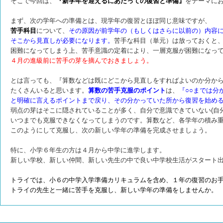
そこで今回は、
『新学年を迎えるにあたっての復習と準備』
をテーマに
まず、次の学年への準備とは、現学年の復習とほぼ同じ意味ですが、
苦手科目
について、
その原因が前学年の（もしくはさらに以前の）内容
そこから見直しが必要になります。
苦手な科目（単元）は放っておくと
困難になってしまう上、苦手意識の定着により、一層克服が困難になっ
４月の進級前に苦手の芽を摘んでおきましょう。
とは言っても、『算数などは既にどこから見直しをすればよいのか分か
たくさんいると思います。
算数の苦手克服のポイント
は、
『○○までは分
と明確に言えるポイントまで戻り、その分かっていた所から復習を始め
弱点の芽はそこに隠されていることが多く、自分で意識できていない(自
いつまでも克服できなくなってしまうのです。算数など、各学年の積み
このようにして克服し、次の新しい学年の準備を完成させましょう。
特に、小学６年生の方は４月から中学に進学します。
新しい学校、新しい仲間、新しい先生の中で良い中学校生活がスタート
トライでは、小６の中学入学準備カリキュラムを含め、１年の復習のお
トライの先生と一緒に苦手を克服し、新しい学年の準備をしませんか。