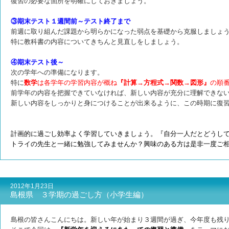
復習の必要な箇所を明確にしておきましょう。
③期末テスト１週間前～テスト終了まで
前週に取り組んだ課題から明らかになった弱点を基礎から克服しましょ
特に教科書の内容についてきちんと見直しをしましょう。
④期末テスト後～
次の学年への準備になります。
特に
数学
は各学年の学習内容が概ね
『計算→方程式→関数→図形』
の順
前学年の内容を把握できていなければ、新しい内容が充分に理解できな
新しい内容をしっかりと身につけることが出来るように、この時期に復
計画的に過ごし効率よく学習していきましょう。『自分一人だとどうし
トライの先生と一緒に勉強してみませんか？興味のある方は是非一度ご
2012年1月23日
島根県 ３学期の過ごし方（小学生編）
島根の皆さんこんにちは。新しい年が始まり３週間が過ぎ、今年度も残