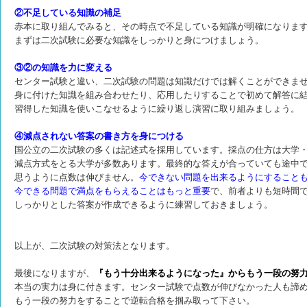
②不足している知識の補足
赤本に取り組んでみると、その時点で不足している知識が明確になりま
まずは二次試験に必要な知識をしっかりと身につけましょう。
③②の知識を力に変える
センター試験と違い、二次試験の問題は知識だけでは解くことができま
身に付けた知識を
組み合わせたり、応用したりすることで初めて解答に
習得した知識を使いこなせるように繰り返し演習に取り組みましょう。
④減点されない答案の書き方を身につける
国公立の二次試験の多くは記述式を採用しています。採点の仕方は大学
減点方式をとる大学が多数あります。最終的な答えが合っていても途中
思うように点数は伸びません。
今できない問題を出来るようにすること
今できる問題で
満点をもらえることはもっと重要
で、前者よりも短時間
しっかりとした答案が作成できるように練習しておきましょう。
以上が、二次試験の対策法となります。
最後になりますが、
『もう十分出来るようになった』からもう一段の努
本当の実力は身に付きます。センター試験で点数が伸びなかった人も諦
もう一段の努力をすることで逆転合格を掴み取って下さい。