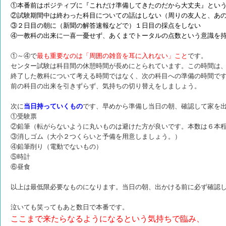
①本番前はポジティブに『これだけ準備してきたのだから大丈夫』とい
②試験期間中は終わった科目についての話はしない（周りの友人と、あ
③２日目の朝に（新聞の解答速報などで）１日目の採点をしない
④一教科の出来に一喜一憂せず、あくまでトータルの点数という意識を
①～④で
最も重要なのは「周囲の雑音を耳に入れない」こと
です。
センター試験は科目間の休憩時間が長めにとられています。この時間は
終了した教科について考える時間ではなく、次の科目への準備の時間で
前の科目の出来を引きずらず、気持ちの切り替えをしましょう。
次に
当日持っていくもの
です、早めから準備し当日の朝、確認して家を
①受験票
②鉛筆（転がらないように丸いものは避けた方が良いです。本数は６本
③消しゴム（大小２つくらいと予備を用意しましょう。）
④鉛筆削り（電動でないもの）
⑤時計
⑥昼食
以上は最低限必要なものになります。当日の朝、出かける前に必ず確認
泣いても笑ってもあと数日で本番です。
ここまで来たらなるようになるという気持ちで臨み、