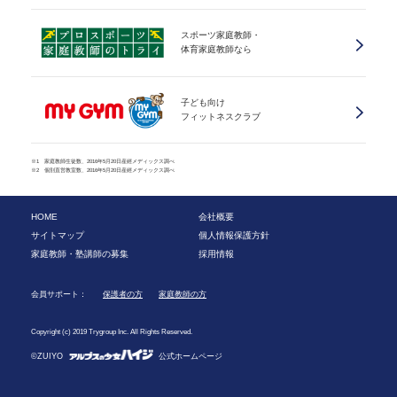
スポーツ家庭教師・
体育家庭教師なら
子ども向け
フィットネスクラブ
※1 家庭教師生徒数、2016年5月20日産經メディックス調べ
※2 個別直営教室数、2016年5月20日産經メディックス調べ
HOME
会社概要
サイトマップ
個人情報保護方針
家庭教師・塾講師の募集
採用情報
会員サポート：
保護者の方
家庭教師の方
Copyright (c) 2019 Trygroup Inc. All Rights Reserved.
©ZUIYO
公式ホームページ