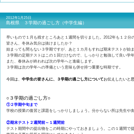
2012年1月25日
島根県 ３学期の過ごし方（中学生編）
早いもので１月も残すところあと１週間を切りました。2012年も１２分
皆さん、冬休み気分は抜けましたか？
始まっても間もない３学期ですが、あと１カ月もすれば期末テストが始
３学期の定期テストはこの１回だけなので、しっかりと勉強して良い学
また、春休みが終われば次の学年へと進級します。
３学期は次の学年への準備という意味も併せ持つ
重要な時期です。
今回は、
中学生の皆さんに、３学期の過ごし方について
お伝えしたいと
○３学期の過ごし方○
①２学期中旬まで
学校の授業の復習と課題をしっかりしましょう。分からない所は先生や
②期末テスト２週間前～１週間前
テスト期間中の提出物をこの時期にやっておきましょう。この１週間で