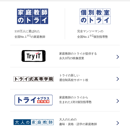
110万人に選ばれた
完全マンツーマンの
※1
※2
全国No.1
の家庭教師
全国No.1
個別指導塾
家庭教師のトライが提供する
永久0円の映像授業
トライの新しい
通信制高校サポート校
家庭教師のトライから
生まれた1対2個別指導塾
大人のための
趣味・資格・語学の家庭教師