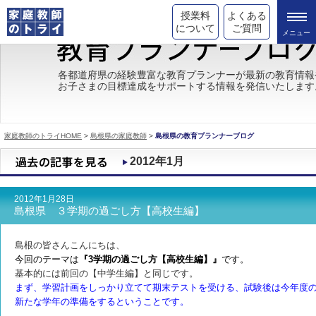
授業料
よくある
について
ご質問
トライの教育理念
各都道府県の経験豊富な教育プランナーが最新の教育情報
お子さまの目標達成をサポートする情報を発信いたします
成績が上がる理由
コース情報
家庭教師のトライHOME
>
島根県の家庭教師
>
島根県の教育プランナーブログ
都道府県別情報
2012年1月
合格体験談
2012年1月28日
キャンペーン情報
島根県 ３学期の過ごし方【高校生編】
受験情報
島根の皆さんこんにちは、
今回のテーマは
『3学期の過ごし方【高校生編】』
です。
基本的には前回の【中学生編】と同じです。
まず、学習計画をしっかり立てて期末テストを受ける、試験後は今年度
新たな学年の準備をするということです。