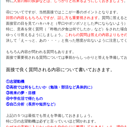
特に
入室の際の挨拶などは、しっかりと出来るようにしておきましょう
④についてですが、当然面接ではここが一番のポイントとなります。
回答の内容ももちろんですが、話し方も重要視されます
。質問に答える
面接官の目を見てハキハキと（早口やボソボソとした声にならないよう
特に、意表を突く質問（「昨晩の夕食は何でしたか」など）をされた場
ゆっくり答えるようにしましょう。
これらの質問は答えの内容よりもそ
決して「え～っと、あの・・・」と焦った態度が出ないように注意して
もちろん内容が問われる質問もあります。
面接で重要視される質問については事前からしっかりと答えを準備して
面接で良く質問される内容について書いておきます。
①志望動機
②高校では何をしたいか（勉強・部活など具体的に）
③将来の夢・目標
④中学生活で得たもの
⑤自己分析（長所や短所など）
上記の５つは最低でも答えを準備しておきましょう。
特に①の志望動機は必ずと言っていいほど聞かれます。
なぜその高校に入りたいのかを自分なりに整理しておきましょう。理由