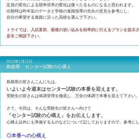
定員の変化による競争倍率の変化は微々たるものになると思われます。
出願時は昨年迄のデータと学校の進路指導の先生の意見を参考にし、
自分の希望する進路に沿った高校を選んで下さい。
トライでは、入試直前、最後の追い込みを効率的に行えるプランを提示
是非ご相談下さい。
2012年1月12日
島根県 センター試験の心構え
島根県の皆さんこんにちは。
いよいよ今週末はセンター試験の本番を迎えます。
受験生の皆さんは体調管理を徹底し、万全の体調で本番を迎えて下さい
さて、今回は、そんな受験生の皆さんへ向けて
『センター試験の心構え』をお伝えします。
心構え以外にも準備するものなどについて記しておりますので、参考に
◎本番への心構え