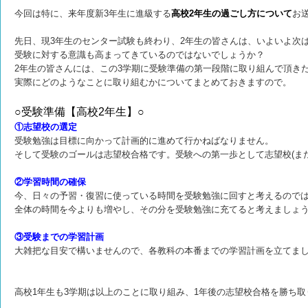
今回は特に、来年度新3年生に進級する
高校2年生の過ごし方について
お
先日、現3年生のセンター試験も終わり、2年生の皆さんは、いよいよ次
受験に対する意識も高まってきているのではないでしょうか？
2年生の皆さんには、この3学期に受験準備の第一段階に取り組んで頂き
実際にどのようなことに取り組むかについてまとめておきますので。
○受験準備【高校2年生】○
①志望校の選定
受験勉強は目標に向かって計画的に進めて行かねばなりません。
そして受験のゴールは志望校合格です。受験への第一歩として志望校(ま
②学習時間の確保
今、日々の予習・復習に使っている時間を受験勉強に回すと考えるので
全体の時間を今よりも増やし、その分を受験勉強に充てると考えましょ
③受験までの学習計画
大雑把な目安で構いませんので、各教科の本番までの学習計画を立てま
高校1年生も3学期は以上のことに取り組み、1年後の志望校合格を勝ち取