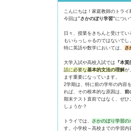
こんにちは！家庭教師のトライ
今回は
”さかのぼり学習”
につい
日々、授業をきちんと受けてい
もいらっしゃるのではないでし
特に英語や数学においては、
さ
大学入試や高校入試では
『本質
話に必要な
基本的文法の理解
が
ます重要になっています。
2学期は、特に前の学年の内容
れば、その根本的な原因は、
前
期末テスト直前ではなく、ぜひ
しょうか？
トライでは、
さかのぼり学習の
す。小学校～高校までの学習内