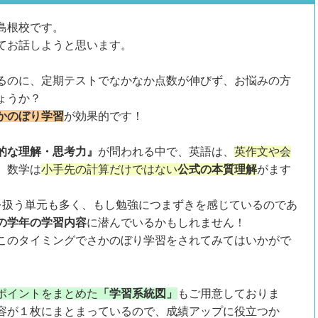
島根校です。
てお話しようと思います。
るのに、定期テストでなかなか点数が伸びず、お悩みの方
ょうか？
かのぼり学習
が効果的です！
的な理解・思考力』
が問われる中で、英語は、
英作文や会
、数学は
小手先の計算だけではない
公式の本質理解
がます
を扱う単元も多く、もし勉強につまずきを感じているのであ
の学年の学習内容
に潜んでいるかもしれません！
このタイミングでさかのぼり学習をされてみてはいかがで
ポイントをまとめた
「学習系統図」
もご用意しておりま
容が１枚にまとまっているので、成績アップに役立つか