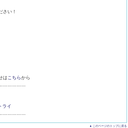
ださい！
せは
こちら
から
………………
トライ
………………
このページのトップに戻る