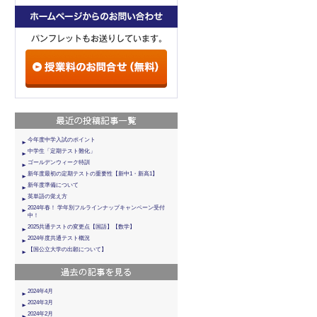
今年度中学入試のポイント
中学生「定期テスト難化」
ゴールデンウィーク特訓
新年度最初の定期テストの重要性【新中1・新高1】
新年度準備について
英単語の覚え方
2024年春！ 学年別フルラインナップキャンペーン受付
中！
2025共通テストの変更点【国語】【数学】
2024年度共通テスト概況
【国公立大学の出願について】
2024年4月
2024年3月
2024年2月