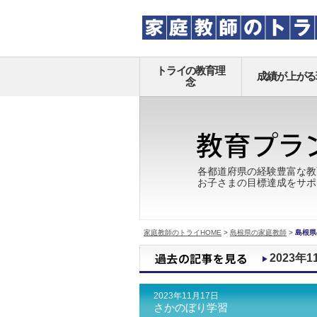
トライの教育理
成績が上がる
念
各都道府県の経験豊富な教
お子さまの目標達成をサポ
家庭教師のトライHOME
>
島根県の家庭教師
>
島根県
2023年1
2023年11月17日
さかのぼり学習