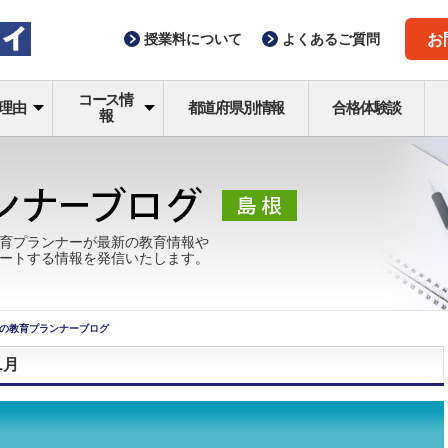
授業料
について
よくある
ご質問
お
コース情
理由
都道府県別情報
合格体験談
報
育プランナーが最新の教育情報や
ートする情報を発信いたします。
の教育プランナーブログ
1月