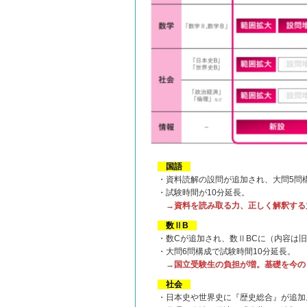
国語
・資料読解の設問が追加され、大問5問
・試験時間が10分延長。
→資料を読み取る力、正しく解釈する
数ⅡB
・数Cが追加され、数ⅡBCに（内容は旧
・大問6問構成で試験時間10分延長。
→
国立受験生の負担が増。基礎を今の
社会
・日本史や世界史に『歴史総合』が追加