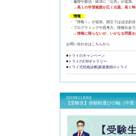
・倫理や政治・経済に『公共』が追加。
→高１の学習範囲が広く出題。高１時
情報
・『情報Ⅰ』が追加。国立ではほぼ必須
・プログラミングや思考力、情報社会で
→情報に限らないが、いかなる問題を解
お問い合わせは
こちら
から
…………………………………………………
■
トライのキャンペーン
■
トライのCMギャラリー
■
トライ式性格診断|家庭教師のトライ
…………………………………………………
2023年11月9日
【受験生】併願校選びの軸（中受