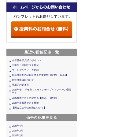
今年度中学入試のポイント
中学生「定期テスト難化」
ゴールデンウィーク特訓
新年度最初の定期テストの重要性【新中1・新高1】
新年度準備について
英単語の覚え方
2024年春！ 学年別フルラインナップキャンペーン受付
中！
2025共通テストの変更点【国語】【数学】
2024年度共通テスト概況
【国公立大学の出願について】
2024年4月
2024年3月
2024年2月