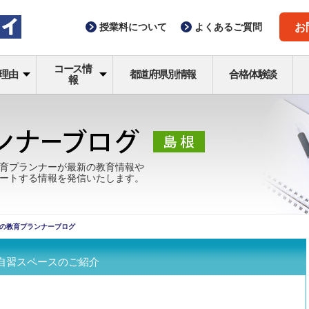
授業料
について
よくある
ご質問
お
コース情
理由
都道府県別情報
合格体験談
報
育プランナーが最新の教育情報や
ートする情報を発信いたします。
の教育プランナーブログ
自習スペースのご紹介