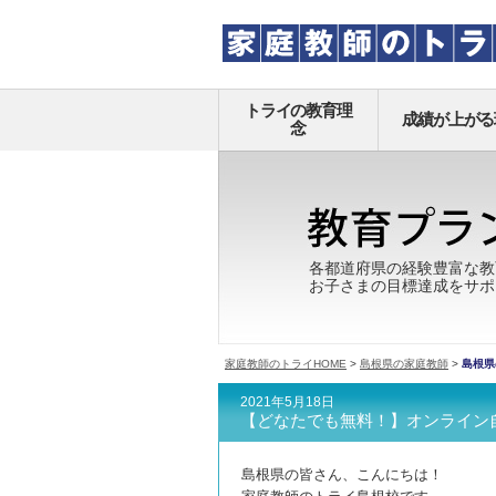
トライの教育理
成績が上がる
念
各都道府県の経験豊富な教
お子さまの目標達成をサポ
家庭教師のトライHOME
>
島根県の家庭教師
>
島根県
2021年5月18日
【どなたでも無料！】オンライン
島根県の皆さん、こんにちは！