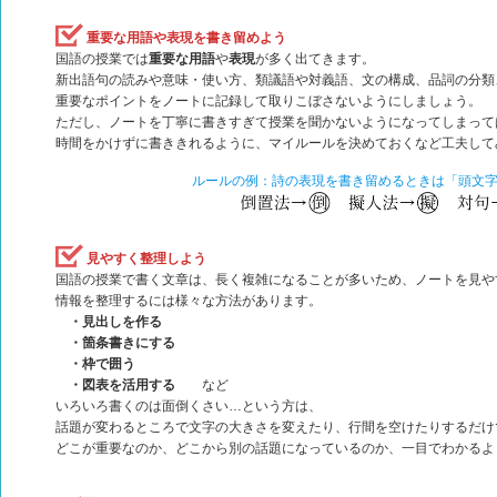
重要な用語や表現を書き留
めよう
国語の授業では
重要な用語
や
表現
が多く出てきます。
新出語句の読みや意味・使い方、類議語や対義語、文の構成、品詞の分類
重要なポイントをノートに記録して取りこぼさないようにしましょう。
ただし、ノートを丁寧に書きすぎて授業を聞かないようになってしまって
時間をかけずに書ききれるように、マイルールを決めておくなど工夫して
ルールの例：詩の表現を書き留めるときは「頭文
見やすく整理し
よう
国語の授業で書く文章は、長く複雑になることが多いため、ノートを見や
情報を整理するには様々な方法があります。
・見出しを作る
・箇条書きにする
・枠で囲う
・図表を活用する
など
いろいろ書くのは面倒くさい…という方は、
話題が変わるところで文字の大きさを変えたり、行間を空けたりするだけ
どこが重要なのか、どこから別の話題になっているのか、一目でわかるよ