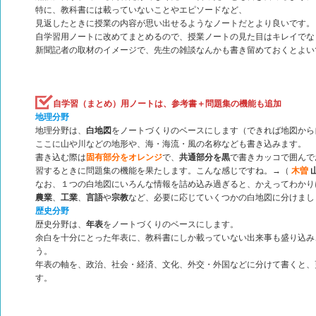
特に、教科書には載っていないことやエピソードなど、
見返したときに授業の内容が思い出せるようなノートだとより良いです。
自学習用ノートに改めてまとめるので、授業ノートの見た目はキレイでな
新聞記者の取材のイメージで、先生の雑談なんかも書き留めておくとよい
自学習（まとめ）用ノートは、参考書＋問題集の機能も追加
地理分野
地理分野は、
白地図
をノートづくりのベースにします（できれば地図から
ここに山や川などの地形や、海・海流・風の名称なども書き込みます。
書き込む際は
固有部分をオレンジ
で、
共通部分を黒
で書きカッコで囲んで
習するときに問題集の機能を果たします。こんな感じですね。→（
木曽
なお、１つの白地図にいろんな情報を詰め込み過ぎると、かえってわかり
農業
、
工業
、
言語
や
宗教
など、必要に応じていくつかの白地図に分けまし
歴史分野
歴史分野は、
年表
をノートづくりのベースにします。
余白を十分にとった年表に、教科書にしか載っていない出来事も盛り込み
う。
年表の軸を、政治、社会・経済、文化、外交・外国などに分けて書くと、
す。