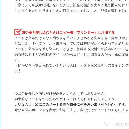
丁寧にメモを残す時間がないときは、該当の箇所を大きく丸で囲んでおく
とにかくあとから見返すときの目印をつけておくこと。記憶が薄れる前に
図や表を差し込むときはコピー機（プリンター）も活用する
ノートは文章だけでなく図や表を用いてまとめると見やすさ・分かりやす
とは言え、すべてを一から書き写していては時間がいくらあっても足りま
ノートに図や表を差し込みたいときは、教科書や資料集の該当のページを
貼る時は必ずどの教材の何ページからコピーした図表なのかも一緒に記録
す。
（描かなきゃ覚えられない！という人は、テスト前の見直しのタイミング
ょう）
今回ご紹介した内容だけが正解というわけではありません。
効果的なノートを作るためのポイントは人それぞれあるでしょう。
大切なのは「
次にこのノートを見た自分に何を思い出させたいか
」です。
ぜひ今回のポイントを参考に創意工夫し、自分だけのノートつくりにチャ
#ノートの取り