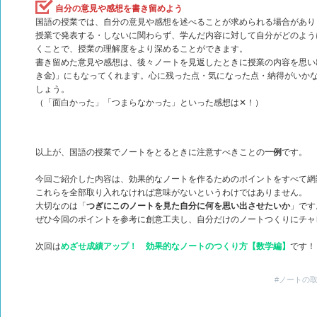
自分の意見や感想を書き留めよう
国語の授業では、自分の意見や感想を述べることが求められる場合があり
授業で発表する・しないに関わらず、学んだ内容に対して自分がどのよう
くことで、授業の理解度をより深めることができます。
書き留めた意見や感想は、後々ノートを見返したときに授業の内容を思い
き金)」にもなってくれます。心に残った点・気になった点・納得がいか
しょう。
（「面白かった」「つまらなかった」といった感想は✕！）
以上が、国語の授業でノートをとるときに注意すべきことの
一例
です。
今回ご紹介した内容は、効果的なノートを作るためのポイントをすべて網
これらを全部取り入れなければ意味がないというわけではありません。
大切なのは「
つぎにこのノートを見た自分に何を思い出させたいか
」です
ぜひ今回のポイントを参考に創意工夫し、自分だけのノートつくりにチャ
次回は
めざせ成績アップ！ 効果的なノートのつくり方【数学編】
です！
#ノートの