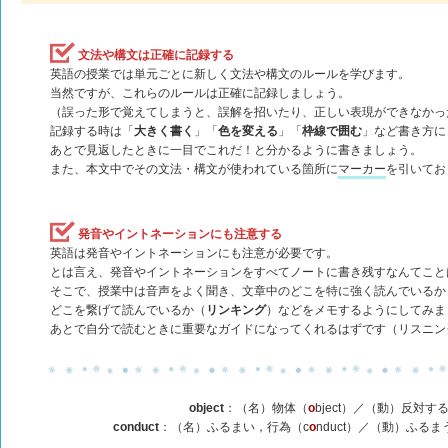
文法や構文は正確に記録する
英語の授業では単元ごとに新しく文法や構文のルールを学びます。
当然ですが、これらのルールは正確に記録しましょう。
（誤った形で覚えてしまうと、誤解を招いたり、正しい表現ができなかっ
記録する時は「
大きく書く
」「
色を変える
」「
枠線で囲む
」など書き方に
あとで見返したときに一目でこれだ！と分かるように書きましょう。
また、本文中でその文法・構文が使われている箇所に
マーカー
を引いてお
発音やイントネーションにも注意する
英語は発音やイントネーションにも注意が必要です。
とは言え、発音やイントネーションをすべてノートに書き残すなんてこと
そこで、授業中は音声をよく聞き、文章中のどこを特に強く読んでいるか
どこを繋げて読んでいるか（
リンキング
）などをメモするようにしてみま
あとで自分で読むときに重要なガイドになってくれるはずです（リスニン
object
：（名）物体（
o
bject）／（動）反対する
conduct
：（名）ふるまい，行為（c
o
nduct）／（動）ふるま