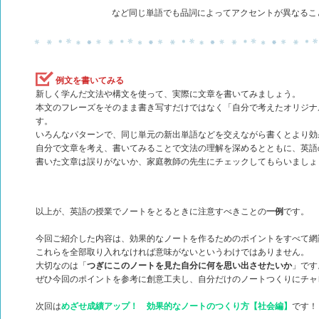
など同じ単語でも品詞によってアクセントが異なるこ
例文を書いてみる
新しく学んだ文法や構文を使って、実際に文章を書いてみましょう。
本文のフレーズをそのまま書き写すだけではなく「自分で考えたオリジナ
す。
いろんなパターンで、同じ単元の新出単語などを交えながら書くとより効
自分で文章を考え、書いてみることで文法の理解を深めるとともに、英語
書いた文章は誤りがないか、家庭教師の先生にチェックしてもらいましょ
以上が、英語の授業でノートをとるときに注意すべきことの
一例
です。
今回ご紹介した内容は、効果的なノートを作るためのポイントをすべて網
これらを全部取り入れなければ意味がないというわけではありません。
大切なのは「
つぎにこのノートを見た自分に何を思い出させたいか
」です
ぜひ今回のポイントを参考に創意工夫し、自分だけのノートつくりにチャ
次回は
めざせ成績アップ！ 効果的なノートのつくり方【社会編】
です！