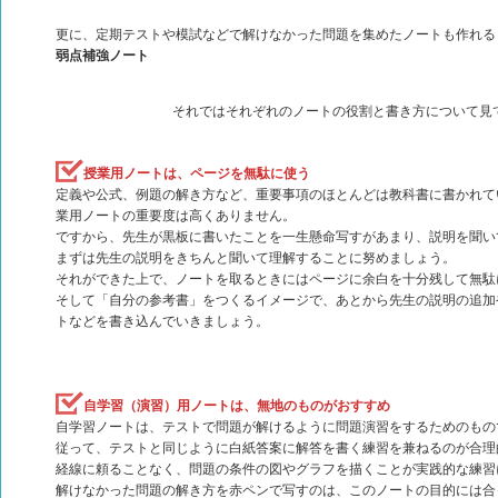
更に、定期テストや模試などで解けなかった問題を集めたノートも作れる
弱点補強ノート
それではそれぞれのノートの役割と書き方について見
授業用ノートは、ページを無駄に使う
定義や公式、例題の解き方など、重要事項のほとんどは教科書に書かれて
業用ノートの重要度は高くありません。
ですから、先生が黒板に書いたことを一生懸命写すがあまり、説明を聞い
まずは先生の説明をきちんと聞いて理解することに努めましょう。
それができた上で、ノートを取るときにはページに余白を十分残して無駄
そして「自分の参考書」をつくるイメージで、あとから先生の説明の追加
トなどを書き込んでいきましょう。
自学習（演習）用ノートは、無地のものがおすすめ
自学習ノートは、テストで問題が解けるように問題演習をするためのもの
従って、テストと同じように白紙答案に解答を書く練習を兼ねるのが合理
経線に頼ることなく、問題の条件の図やグラフを描くことが実践的な練習
解けなかった問題の解き方を赤ペンで写すのは、このノートの目的には合