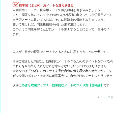
自学習（まとめ）用ノートを進化させる
自学習用ノートに、授業用ノートで得た材料を書き込みましょう。
また、問題を解いていく中でわからない問題に出会ったら自学習用ノート
自学習ノートに書いてあれば、そこに問題集の機能を加えましょう。
書いて無ければ、問題集機能を付けた形で追記します。
このように問題を解くたびにノートを加工することによって、自分のノー
ます。
以上が、社会の授業でノートをとるときに注意すべきことの
一例
です。
今回ご紹介した内容は、効果的なノートを作るためのポイントをすべて網
これらを全部取り入れなければ意味がないというわけではありません。
大切なのは「
つぎにこのノートを見た自分に何を思い出させたいか
」です
ぜひ今回のポイントを参考に創意工夫し、自分だけのノートつくりにチャ
次回は
めざせ成績アップ！ 効果的なノートのつくり方【理科編】
です！
#ノートの