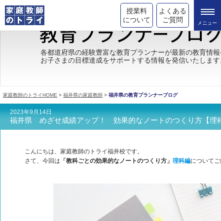
授業料
よくある
について
ご質問
トライの教育理念
各都道府県の経験豊富な教育プランナーが最新の教育情報
お子さまの目標達成をサポートする情報を発信いたします
成績が上がる理由
コース情報
家庭教師のトライHOME
>
福井県の家庭教師
>
福井県の教育プランナーブログ
都道府県別情報
2023年9月14日
福井県 めざせ成績アップ！ 効果的なノートのつくり方【理
合格体験談
キャンペーン情報
こんにちは、家庭教師のトライ福井校です。
さて、今回は
「教科ごとの効果的なノートのつくり方」
理科編
についてご
受験情報