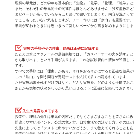
理科の単元は、どの学年も基本的に「生物」「化学」「物理」「地学」と
また、それぞれの単元同士の関連性はほとんどありません（独立型教科と
まだページが余っているから…と続けて書いてしまうと、内容が混ざって
すこしもったいない気もしますが、ノート作りには「余白」も重要です。
単元が変わるときには思いきって新しいページから書き始めるようにしま
実験の手順やその理由、結果は正確に記録する
たとえば水とエタノールの蒸留実験では、「ガスバーナーの火を消す」と
から取り出す」という手順があります。これは試験管内の液体が逆流し、
です。
すべての手順には「理由」があり、それをおろそかにすると正確な結果が
この「理由」を問う問題が定期テストや入試で多く出題されています。
ただ実験結果を残すだけではなく、どんな実験を、どのような手順でおこ
あとから実験の状況をしっかり思い出せるように正確に記録しておきまし
先生の発言もメモする
授業中、理科の先生は単元の内容だけでなくさまざまなことを皆さんに教
間違えやすいポイント、公式の覚え方、日常生活での活かし方、そのほか
先生によっては「テストに出やすいかどうか」まで教えてくれることもあ
授業中は先生の話にも耳をすませて大切なポイントを取り逃さないように