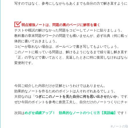
写すのではなく、参考にしながらもあくまでも自分の力で解き直すように
弱点補強ノートは、問題の裏のページに解答を書く
テストや模試の解けなかった問題をコピーしてノートに貼りましょう。
教科書の章末問題やワークの問題でも構いませんが、必ず出典（何に載っ
体的に書いておきましょう。
コピーが取れない場合は、ボールペンで書き写してもよいでしょう。
このノートに載っている問題は、解けるようになるまで繰り返し解き直す
「正」の字などで書いておくと、見返したときに特に復習しなければなら
変便利です。
今回ご紹介した内容だけが正解というわけではありません。
効果的なノートを作るためのポイントは人それぞれあるでしょう。
大切なのは「
つぎにこのノートを見た自分に何を思い出させたいか
」です
ぜひ今回のポイントを参考に創意工夫し、自分だけのノートつくりにチャ
次回は
めざせ成績アップ！ 効果的なノートのつくり方【英語編】
です！
#ノートの