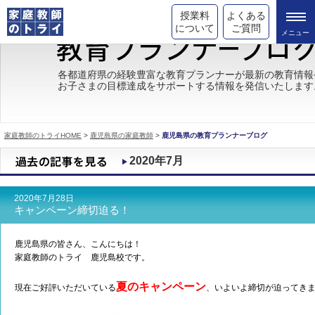
授業料
よくある
について
ご質問
トライの教育理念
各都道府県の経験豊富な教育プランナーが最新の教育情報
お子さまの目標達成をサポートする情報を発信いたします
成績が上がる理由
コース情報
家庭教師のトライHOME
>
鹿児島県の家庭教師
>
鹿児島県の教育プランナーブログ
都道府県別情報
2020年7月
合格体験談
2020年7月28日
キャンペーン情報
キャンペーン締切迫る！
受験情報
鹿児島県の皆さん、こんにちは！
家庭教師のトライ 鹿児島校です。
夏のキャンペーン
現在ご好評いただいている
、いよいよ締切が迫ってき