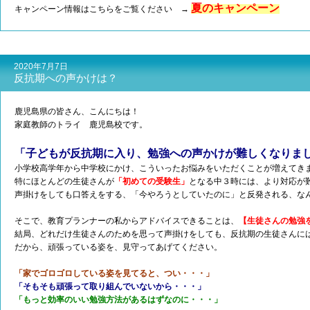
夏のキャンペーン
キャンペーン情報はこちらをご覧ください →
2020年7月7日
反抗期への声かけは？
鹿児島県の皆さん、こんにちは！
家庭教師のトライ 鹿児島校です。
「子どもが反抗期に入り、勉強への声かけが難しくなりま
小学校高学年から中学校にかけ、こういったお悩みをいただくことが増えてき
特にほとんどの生徒さんが
「初めての受験生」
となる中３時には、より対応が
声掛けをしても口答えをする、「今やろうとしていたのに」と反発される、な
そこで、教育プランナーの私からアドバイスできることは、
【生徒さんの勉強
結局、どれだけ生徒さんのためを思って声掛けをしても、反抗期の生徒さんに
だから、頑張っている姿を、見守ってあげてください。
「家でゴロゴロしている姿を見てると、つい・・・」
「そもそも頑張って取り組んでいないから・・・」
「もっと効率のいい勉強方法があるはずなのに・・・」