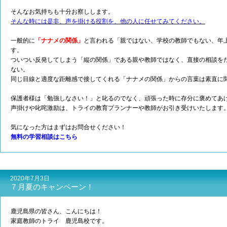
そんなお気持ちも十分お察しします。
そんな時には是非、声を掛ける役割を、他の人に任せてみてください。
一般的に
「ナナメの関係」
と言われる「親ではない、学校の教師でもない、年
す。
ついつい反発してしまう「縦の関係」である親や教師ではなく、直接の相談を
ない。
同じ目線と適度な距離感で接してくれる「ナナメの関係」からの言葉は素直に
保護者様は「勉強しなさい！」と叱るのでなく、頑張った時に存分に褒めてあ
声掛けや叱咤激励は、トライの教育プランナーや教師がお引き受けいたします
気になった方はまずはお問合せください！
無料の学習相談はこちら
2020年7月3日
７月夏のキャンペーン！
鹿児島県の皆さん、こんにちは！
家庭教師のトライ 鹿児島校です。