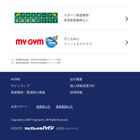
スポーツ家庭教師・
体育家庭教師なら
子ども向け
フィットネスクラブ
※1 家庭教師生徒数、2016年5月20日産經メディックス調べ
※2 個別直営教室数、2016年5月20日産經メディックス調べ
HOME
会社概要
サイトマップ
個人情報保護方針
家庭教師・塾講師の募集
採用情報
会員サポート：
保護者の方
家庭教師の方
Copyright (c) 2019 Trygroup Inc. All Rights Reserved.
©ZUIYO
公式ホームページ