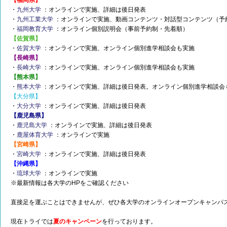
【福岡県】
・
九州大学
：オンラインで実施、詳細は後日発表
・
九州工業大学
：オンラインで実施、動画コンテンツ・対話型コンテンツ（予
・
福岡教育大学
：オンライン個別説明会（事前予約制・先着順）
【佐賀県】
・
佐賀大学
：オンラインで実施、オンライン個別進学相談会も実施
【長崎県】
・
長崎大学
：オンラインで実施、オンライン個別進学相談会も実施
【熊本県】
・
熊本大学
：オンラインで実施、詳細は後日発表。オンライン個別進学相談会
【大分県】
・
大分大学
：オンラインで実施、詳細は後日発表
【鹿児島県】
・
鹿児島大学
：オンラインで実施、詳細は後日発表
・
鹿屋体育大学
：オンラインで実施
【宮崎県】
・
宮崎大学
：オンラインで実施、詳細は後日発表
【沖縄県】
・
琉球大学
：オンラインで実施
※最新情報は各大学のHPをご確認ください
直接足を運ぶことはできませんが、ぜひ各大学のオンラインオープンキャンパ
現在トライでは
夏のキャンペーン
を行っております。