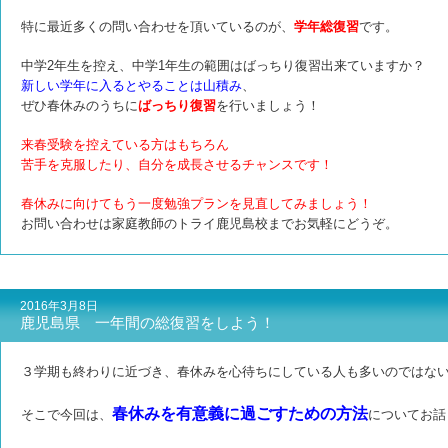
特に最近多くの問い合わせを頂いているのが、
学年総復習
です
。
中学2年生を控え、中学1年生の範囲はばっちり復習出来ていますか？
新しい学年に入るとやることは山積み
、
ぜひ春休みのうちに
ばっちり復習
を行いましょう！
来春受験を控えている方はもちろん
苦手を克服したり、自分を成長させるチャンスです！
春休みに向けてもう一度勉強プランを見直してみましょう！
お問い合わせは家庭教師のトライ鹿児島校までお気軽にどうぞ。
2016年3月8日
鹿児島県 一年間の総復習をしよう！
３学期も終わりに近づき、春休みを心待ちにしている人も多いのではな
春休みを有意義に過ごすための方法
そこで今回は、
についてお話