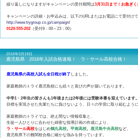
繰り返しになりますがキャンペーンの受付期間は
3月31日まで！お急ぎ
キャンペーンの詳細・お申込みは、以下のURLまたはお電話にて受付け
http://www.trygroup.co.jp/campaign/
0120-555-202
（受付9：00～23：00）
2016年3月19日
鹿児島県 2016年入試合格速報！ ラ・サール高校合格！
鹿児島県の高校入試も全日程が終了
しました。
家庭教師のトライ鹿児島校にも続々と喜びの声が届いております。
中学1・2年生の皆さんも1年後または2年後には受験本番を迎えています
目標を実現させた先輩たちに負けないよう、日々の学習に取り組むよう
家庭教師のトライでは、絶え間ない情報収集と、
生徒一人ひとりに合わせた綿密な指導計画の作成により、
ラ・サール高校
をはじめ
鶴丸高校
、
甲南高校
、
鹿児島中央高校
など、
鹿児島県下の難関校合格に確かな強みを持っています。