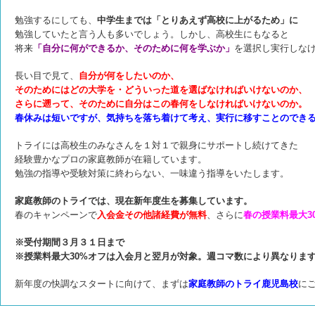
勉強するにしても、
中学生までは「とりあえず高校に上がるため」に
勉強していたと言う人も多いでしょう。しかし、高校生にもなると
将来
「自分に何ができるか、そのために何を学ぶか」
を選択し
実行しな
長い目で見て、
自分が何をしたいのか、
そのためにはどの大学を・どういった道を選ばなければいけないのか、
さらに遡って、そのために自分はこの春何をしなければいけないのか。
春休みは短いですが、気持ちを落ち着けて考え、
実行に移すことのでき
トライには高校生のみなさんを１対１で親身にサポートし続けてきた
経験豊かなプロの家庭教師が在籍しています。
勉強の指導や受験対策に終わらない、一味違う指導をいたします。
家庭教師のトライでは、現在新年度生を募集しています。
春のキャンペーンで
入会金その他諸経費が無料
、さらに
春の授業料最大3
※受付期間３月３１日まで
※授業料最大30%オフは入会月と翌月が対象。週コマ数により異なりま
新年度の快調なスタートに向けて、まずは
家庭教師のトライ鹿児島校
に