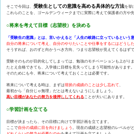
受験生としての意識を高める具体的な方法
そこで今回は、
を挙
これらのことを、ゴールデンウィークまでに実際に考えて保護者の方や
○将来を考えて目標（
志望校）を決める
「受験生の意識」とは、言いかえると「人生の岐路に立っているという
自分の将来について考え、自分のやりたいことや仕事をするにはどうし
そうすれば、おのずと向かうべき方向、つまり志望校が見えてくるはず
受験そのものが目的化してしまっては、勉強のモチベーションも上がり
たとえ合格できても、入学後に目標を見失ってしまう可能性があります
そのためにも今、将来について考えておくことは必要です。
将来について考える時は、まずは
現状の成績のことは少し忘れて
、
最初から「自分じゃ無理」だとは考えないようにしましょう。
高い目標があなたの努力を後押ししてくれる
ことが大いにあります。
○学習計画を立てる
目標が決まったら、その目標に向けて学習計画を立てます。
ここで
自分の成績に目を向けましょう
。現在の成績と志望校のレベルが
どれくらいの努力が必要なのか
を考えて計画を立てましょう。