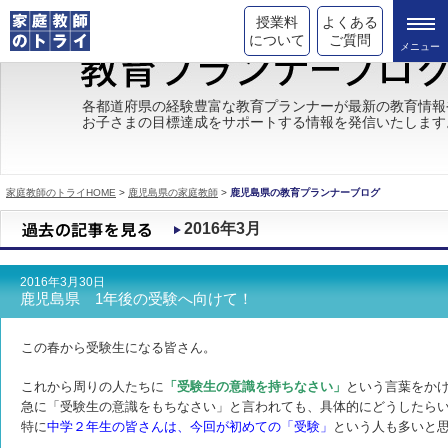
授業料
よくある
について
ご質問
トライの教育理念
各都道府県の経験豊富な教育プランナーが最新の教育情報
お子さまの目標達成をサポートする情報を発信いたします
成績が上がる理由
コース情報
家庭教師のトライHOME
>
鹿児島県の家庭教師
>
鹿児島県の教育プランナーブログ
都道府県別情報
2016年3月
合格体験談
2016年3月30日
キャンペーン情報
鹿児島県 1年後の受験へ向けて！
受験情報
この春から受験生になる皆さん。
これから周りの人たちに
「受験生の意識を持ちなさい」
という言葉をか
急に「受験生の意識をもちなさい」と言われても、具体的にどうしたら
特に
中学２年生の皆さんは、今回が初めての「受験」
という人も
多いと