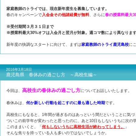
家庭教師のトライでは、現在新年度生を募集しています。
春のキャンペーンで
入会金その他諸経費が無料
、さらに
春の授業料最大3
※受付期間３月３１日まで
※授業料最大30%オフは入会月と翌月が対象。週コマ数により異なりま
新年度の快調なスタートに向けて、まずは
家庭教師のトライ鹿児島校
に
2016年3月18日
鹿児島県 春休みの過ごし方 ～高校生編～
高校生の春休みの過ごし方
今回は、
についてお話しいたします。
春休みは、
何か新しい行動を起こすのに最も適した時期
です。
高校生にもなると、1年間が過ぎるのはあっという間だということに気づ
ついこの前学年が変わったと思ったのに、あと10日もしないうちに次の
このままいくと、「
何もしないうちに高校生活が終わってしまう。
」
そんな焦りを持っている人も多いのではないでしょうか。