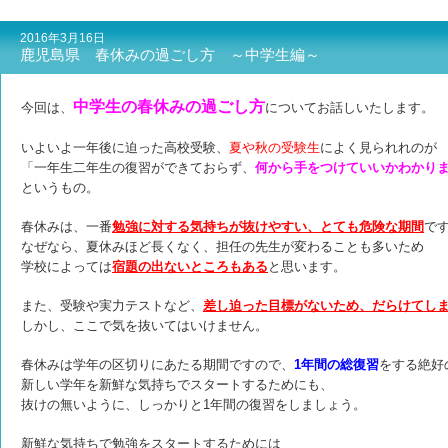
2016年3月16日
鹿児島県 春休みの過ごし方 ～中学生編～
中学生の春休みの過ごし方
今回は、
についてお話しいたします。
いよいよ一年後に迫った高校受験、
夏や秋の受験生
によく見られれのが
「一年生二年生の復習ができておらず、
何から手をつけていいかわかり
というもの。
春休みは、一番
勉強に対する気持ちが抜けやすい、とても危険な期間
で
なぜなら、夏休みほど長くなく、担任の先生が変わることも多いため
学校によっては
宿題の出ないところもある
と思います。
また、受験や実力テストなど、
差し迫った目標がないため、だらけてし
しかし、ここで気を抜いてはいけません。
春休みは学年の区切りにあたる期間ですので、
1年間の総復習
をする絶好
新しい学年を新鮮な気持ちでスタートするためにも、
抜けの無いように、しっかりと1年間の復習をしましょう。
新鮮な気持ちで勉強をスタートするためには