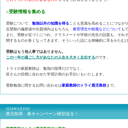
○受験情報を集める
受験について、
勉強以外の知識を得る
ことも意識を高めることにつなが
志望校の偏差値や出題傾向はもちろん、
教育理念や校風などについて
も
また、受験が近づくにつれ、クラスメートや学校の先生の話題も、それ
関するものが多くなってきます。そういった話にも積極的に耳をかたむ
受験はもう他人事ではありません。
この一年の過ごし方があなたの人生を大きく左右する
のです。
トライの家庭教師は、勉強の指導だけでなく、
皆さんの目標に合わせた
学習計画のお手伝いもいたします。
受験勉強に関するお問い合わせは
家庭教師のトライ鹿児島校
まで。
2016年3月23日
鹿児島県 春キャンペーン締切迫る！