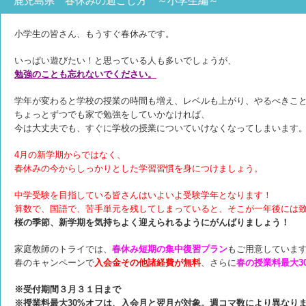
鹿児島県 春休みの過ごし方 ～小学生編～
小学生の皆さん、もうすぐ春休みです。
いっぱい遊びたい！と思っている人も多いでしょうが、
勉強のことも忘れないでください。
学年が変わると学校の授業の時間も増え、レベルも上がり、やるべきこ
ちょっとずつでも家で勉強をしていかなければ、
今は大丈夫でも、すぐに学校の授業についていけなくなってしまいます
4月の新学期からではなく、
春休みの今からしっかりとした学習習慣を身につけましょう。
中学受験を目指している皆さんはいよいよ受験学年となります！
算数で、国語で、苦手単元を残してしまっていると、そこが一年後には
桜の季節、新学期を気持ちよく迎えられるようにがんばりましょう！
家庭教師のトライでは、
春休み短期の集中復習プラン
もご用意していま
春のキャンペーンで
入会金その他諸経費が無料
、さらに
春の授業料最大3
※受付期間３月３１日まで
※授業料最大30%オフは、入会月と翌月が対象。週コマ数により異なり