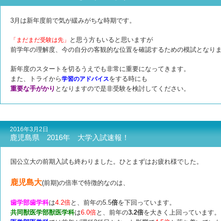
3月は新年度前で気が緩みがちな時期です。
と思う方もいると思いますが
「まだまだ受験は先」
前学年の理解度、今の自分の客観的な位置を確認するための模試となり
新年度のスタートを切るうえでも非常に重要になってきます。
また、トライから
をする時にも
学習のアドバイス
重要な手がかり
となりますので是非受験を検討してください。
2016年3月2日
鹿児島県 2016年 大学入試速報！
国公立大の前期入試も終わりました。ひとまずはお疲れ様でした。
鹿児島大
(前期)の倍率で特徴的なのは、
歯学部歯学科
は
4.2
倍
と、前年の5.5
倍
を下回っています。
共同獣医学部獣医学科
は
6.0倍
と、前年の
3.2倍
を大きく上回っています。