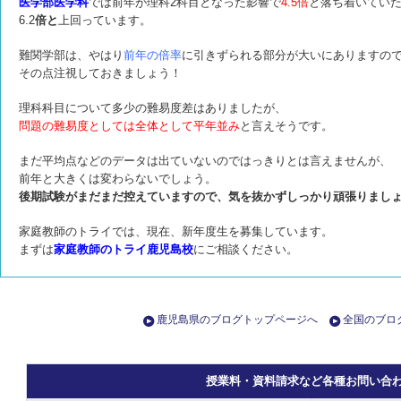
医学部医学科
では前年が理科2科目となった影響で
4.5倍
と落ち着いてい
6.2
倍と
上回っています。
難関学部は、やはり
前年の倍率
に引きずられる部分が大いにありますの
その点注視しておきましょう！
理科科目について多少の難易度差はありましたが、
問題の難易度としては全体として平年並み
と言えそうです。
まだ平均点などのデータは出ていないのではっきりとは言えませんが、
前年と大きくは変わらないでしょう。
後期試験がまだまだ控えていますので、気を抜かずしっかり頑張りまし
家庭教師のトライでは、現在、新年度生を募集しています。
まずは
家庭教師のトライ鹿児島校
にご相談ください。
鹿児島県のブログトップページへ
全国のブロ
授業料・資料請求など各種お問い合