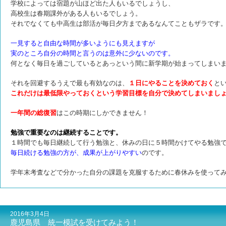
学校によっては宿題が山ほど出た人もいるでしょうし、
高校生は春期課外がある人もいるでしょう。
それでなくても中高生は部活が毎日夕方まであるなんてこともザラです
一見すると自由な時間が多いようにも見えますが
実のところ自分の時間と言うのは意外に少ないのです。
何となく毎日を過ごしているとあっという間に新学期が始まってしまい
それを回避するうえで最も有効なのは、
１日にやることを決めておく
と
これだけは
最低限やっておくという学習目標を自分で決めてしまいまし
一年間の総復習
はこの時期にしかできません！
勉強で重要なのは継続することです。
１時間でも毎日継続して行う勉強と、休みの日に５時間かけてやる勉強
毎日続ける勉強の方が、成果が上がりやすい
のです。
学年末考査などで分かった自分の課題を
克服するために春休みを使って
2016年3月4日
鹿児島県 統一模試を受けてみよう！