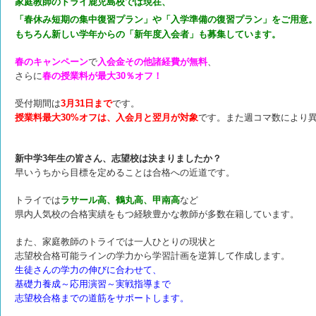
家庭教師のトライ鹿児島校では現在、
「春休み短期の集中復習プラン」や「入学準備の復習プラン」をご用意
もちろん新しい学年からの「新年度入会者」
も募集しています。
春のキャンペーン
で
入会金その他諸経費が無料
、
さらに
春の授業料が最大30％オフ！
受付期間は
3月31日まで
です。
授業料最大30%オフは、入会月と翌月が対象
です。また週コマ数により
新中学3年生の皆さん、志望校は決まりましたか？
早いうちから目標を定めることは合格への近道です。
トライでは
ラサール高、鶴丸高、甲南高
など
県内人気校の合格実績をもつ経験豊かな教師が多数在籍しています。
また、家庭教師のトライでは一人ひとりの現状と
志望校合格可能ラインの学力から学習計画を逆算して作成します。
生徒さんの学力の伸びに合わせて、
基礎力養成～応用演習～実戦指導まで
志望校合格までの道筋をサポートします。