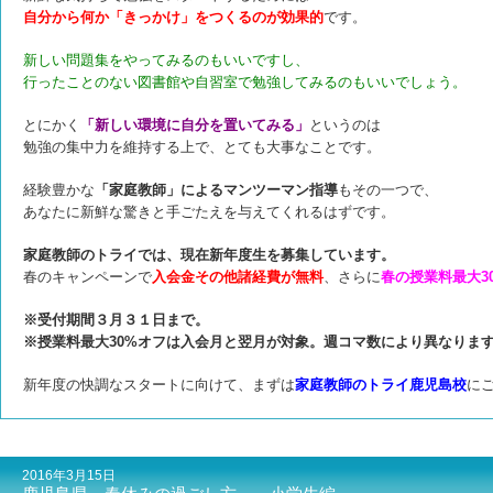
自分から何か「きっかけ」をつくるのが効果的
です。
新しい問題集をやってみるのもいいですし、
行ったことのない図書館や自習室で勉強してみるのもいいでしょう。
とにかく
「新しい環境に自分を置いてみる」
というのは
勉強の集中力を維持する上で、とても大事なことです。
経験豊かな
「家庭教師」によるマンツーマン指導
もその一つで、
あなたに新鮮な驚きと手ごたえを与えてくれるはずです。
家庭教師のトライでは、現在新年度生を募集しています。
春のキャンペーンで
入会金その他諸経費が無料
、さらに
春の授業料最大3
※
受付期間３月３１日まで。
※授業料最大30%オフは入会月と翌月が対象。週コマ数により異なりま
新年度の快調なスタートに向けて、まずは
家庭教師のトライ鹿児島校
に
2016年3月15日