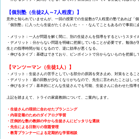
【個別塾（生徒2人～7人程度）】
意外と知られていませんが、一回の授業での生徒数が7人程度の塾であれば「
「個別塾」に入ったら生徒がたくさんいた・・・なんてこともあるので事前に
・メリット：一人が問題を解く間に、別の生徒さんを指導をするというスタイ
・デメリット：分からない問題を明確に把握していることが必要です。勉強が
生との指導時間が短くなるので、逆に効率が悪くなる。
・伸びるタイプ：基礎はできており、ピンポイントで分からないものを把握し
【マンツーマン（生徒1人）】
・メリット：生徒さんの苦手としている部分の原因を突き止め、対策をとるこ
・デメリット：週の回数が少なくなりがちなので、先生に言われたことはしっ
・伸びるタイプ：基本的にどんな生徒さんでも可能、生徒さんに合わせた指導
上記を踏まえて、トライの家庭教師について、ご案内します。
・生徒さんの現状に合わせたプランニング
・内容定着のためのダイアログ学習
・圧倒的な数の教師の中から生徒さんにピッタリな選抜
・先生による日割りの宿題管理
・教育プランナーによる定期的な学習相談