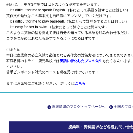
例えば、、中学3年生では以下のような基本文を習います。
・It’s difficult for me to speak English.（私にとって英語を話すことは難しい）
英作文の勉強はこの基本文を自己流にアレンジしていくだけです。
・It’s difficult for me to play baseball.（私にとって野球をすることは難しい）
・It’s easy for her to swim.（彼女にとって泳ぐことは簡単です）
このように英語の型を覚えて後は自分の知っている単語を組み合わせるだけ。
コツをつかめばあなたも必ずできるようになるはずです！
〇まとめ
本日は鹿児島の公立入試で必須となる英作文の対策方法についてまとめてきま
家庭教師のトライ 鹿児島校では
英語に特化したプロの先生
もたくさんいます
ください。
苦手ピンポイント対策のコースも現在受け付けています！
まずはお気軽にご相談ください。 詳しくは
こちら
鹿児島県のブログトップページへ
全国のブロ
授業料・資料請求など各種お問い合