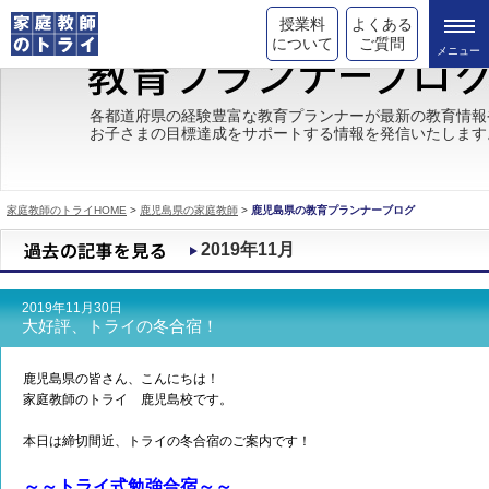
授業料
よくある
について
ご質問
トライの教育理念
各都道府県の経験豊富な教育プランナーが最新の教育情報
お子さまの目標達成をサポートする情報を発信いたします
成績が上がる理由
コース情報
家庭教師のトライHOME
>
鹿児島県の家庭教師
>
鹿児島県の教育プランナーブログ
都道府県別情報
2019年11月
合格体験談
2019年11月30日
キャンペーン情報
大好評、トライの冬合宿！
受験情報
鹿児島県の皆さん、こんにちは！
家庭教師のトライ 鹿児島校です。
本日は締切間近、トライの冬合宿のご案内です！
～～トライ式勉強合宿～～