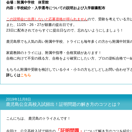
会場：附属中学校 体育館
内容：学校紹介・入学選考についての説明および入学願書配布
この説明会に出席しないと応募資格が得られません
ので、受験を考えている方
また、11/25・26・27が願書の提出日です。
23日に配布されてからすぐに提出日なので、忘れないようにしましょう！
鹿児島県でも人気の高い附属中学校、トライにも毎年多くの方から附属中対策
家庭教師のトライには、附属中指導・合格実績があります！
合格に向けて不安の残る方、合格をより確実にしたい方、プロの逆転合格で一
もちろん附属中受験を検討している小４・小５の方もどしどしお問い合わせ下
詳しくは
こちら
2019年11月8日
鹿児島公立高校入試頻出！証明問題の解き方のコツとは？
こんにちは、 鹿児島のトライさんです！
「証明問題」
今回は、公立高校入試で頻出の
について解き方のコツを紹介