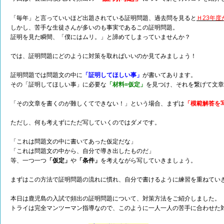
「毎年」と言っていいほど出題されている証明問題、過去問を見ると
Ｈ23年
しかし、苦手な生徒さんが多いのも事実であるこの証明問題。
証明を見た瞬間、「僕にはムリ。」と諦めてしまっていませんか？
では、証明問題にどのように対策を取ればいいのか見てみましょう！
証明問題では問題文の中に
「証明してほしい事」
が書いてあります。
その「証明してほしい事」に必要な
「材料=仮定」
を見つけ、それを繋げて文
「その文章を書くのが難しくてできない！」という場合、まずは
「模範解答を
ただし、何も考えずにただ写していくのではダメです。
「これは問題文の中に書いてあった仮定だな」
「これは問題文の中から、自分で導き出したものだ」
等、一つ一つ
「仮定」
や
「条件」
を考えながら写していきましょう。
まずはこの方法で証明問題の流れに慣れ、自分で書けるように練習を重ねてい
本日は鹿児島の入試で頻出の証明問題について、対策方法をご紹介しました。
トライは完全マンツーマン指導なので、このように一人一人の苦手に合わせた