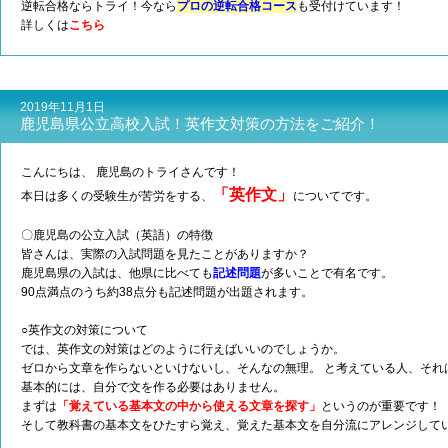
逆転合格ならトライ！今なら
プロの逆転合格コース
も受付けています！
詳しくは
こちら
2019年11月1日
鹿児島県公立高校入試！英作文対策の方法をご紹介！
こんにちは、 鹿児島のトライさんです！
「
英作文」
本日は多くの受験生が苦労をする
、
についてです。
〇鹿児島の公立入試（英語）の特徴
皆さんは、実際の入試問題を見たことがありますか？
鹿児島県の入試は、他県に比べても
記述問題
が多いことで有名です。
90点満点のうち約38点分も記述問題が出題されます。
○英作文の対策について
では、英作文の対策はどのように行えばいいのでしょうか。
ゼロから文章を作らないといけないし、そんなの無理。 と考えている人、それ
基本的には、自分で文を作る必要はありません。
まずは
「覚えている基本文の中から使える文章を探す」
というのが重要です！
そして教科書の基本文をひたすら覚え、覚えた基本文を自分流にアレンジして