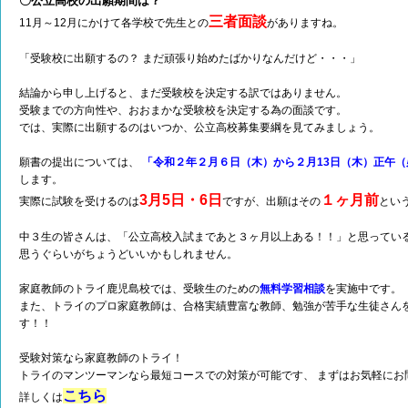
〇公立高校の出願期間は？
三者面談
11月～12月にかけて各学校で先生との
がありますね。
「受験校に出願するの？ まだ頑張り始めたばかりなんだけど・・・」
結論から申し上げると、まだ受験校を決定する訳ではありません。
受験までの方向性や、おおまかな受験校を決定する為の面談です。
では、実際に出願するのはいつか、公立高校募集要綱を見てみましょう。
願書の提出については、
「令和２年２月６日（木）から２月13日（木）正午（
します。
3月5日・6日
１ヶ月前
実際に試験を受けるのは
ですが、出願はその
とい
中３生の皆さんは、「公立高校入試まであと３ヶ月以上ある！！」と思ってい
思うぐらいがちょうどいいかもしれません。
家庭教師のトライ鹿児島校では、受験生のための
無料学習相談
を実施中です。
また、トライのプロ家庭教師は、合格実績豊富な教師、勉強が苦手な生徒さん
す！！
受験対策なら家庭教師のトライ！
トライのマンツーマンなら最短コースでの対策が可能です、 まずはお気軽にお
こちら
詳しくは