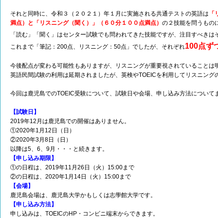
それと同時に、令和３（２０２１）年１月に実施される共通テストの英語は
「
満点）と「リスニング（聞く）」（６０分１００点満点）
の２技能を問うもの
「読む」「聞く」はセンター試験でも問われてきた技能ですが、注目すべきは
100点ず
これまで「筆記：200点、リスニング：50点」でしたが、それぞれ
今後配点が変わる可能性もありますが、リスニングが重要視されていることは
英語民間試験の利用は延期されましたが、英検やTOEICを利用してリスニング
今回は鹿児島でのTOEIC受験について、試験日や会場、申し込み方法について
【試験日】
2019年12月は鹿児島での開催はありません。
①2020年1月12日（日）
②2020年3月8日（日）
以降は5、6、9月・・・と続きます。
【申し込み期限】
①の日程は、2019年11月26日（火）15:00まで
②の日程は、2020年1月14日（火）15:00まで
【会場】
鹿児島会場は、鹿児島大学かもしくは志學館大学です。
【申し込み方法】
申し込みは、TOEICのHP・コンビニ端末からできます。