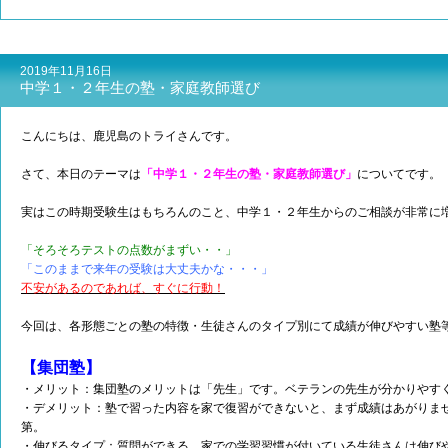
2019年11月16日
中学１・２年生の塾・家庭教師選び
こんにちは、鹿児島のトライさんです。
さて、本日のテーマは
「中学１・２年生の塾・家庭教師選び」
についてです。
実はこの時期受験生はもちろんのこと、中学１・２年生からのご相談が非常に
「そろそろテストの点数がまずい・・」
「このままで来年の受験は大丈夫かな・・・」
不安があるのであれば、すぐに行動！
今回は、各形態ごとの塾の特徴・生徒さんのタイプ別にて成績が伸びやすい塾
【集団塾】
・メリット：集団塾のメリットは「先生」です。ベテランの先生が分かりやす
・デメリット：塾で習った内容を家で復習ができないと、まず成績はあがりま
第。
・伸びるタイプ：質問ができる、家での学習習慣が付いている生徒さんは伸び