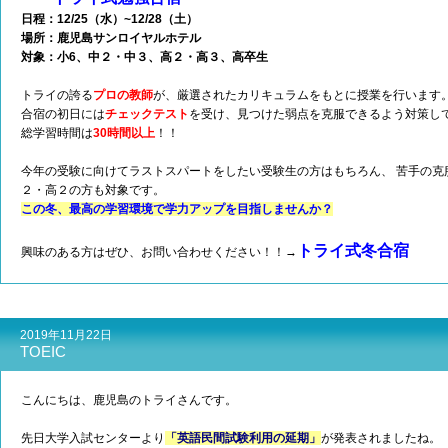
日程：12/25（水）~12/28（土）
場所：鹿児島サンロイヤルホテル
対象：小6、中２・中３、高２・高３、高卒生
トライの誇る
プロの教師
が、厳選されたカリキュラムをもとに授業を行います
合宿の初日には
チェックテスト
を受け、見つけた弱点を克服できるよう対策し
総学習時間は
30時間以上
！！
今年の受験に向けてラストスパートをしたい受験生の方はもちろん、 苦手の克
２・高２の方も対象です。
この冬、最高の学習環境で学力アップを目指しませんか？
トライ式冬合宿
興味のある方はぜひ、お問い合わせください！！→
2019年11月22日
TOEIC
こんにちは、鹿児島のトライさんです。
先日大学入試センターより
「英語民間試験利用の延期」
が発表されましたね。