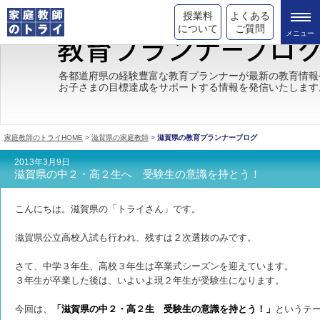
授業料
よくある
について
ご質問
トライの教育理念
各都道府県の経験豊富な教育プランナーが最新の教育情報
お子さまの目標達成をサポートする情報を発信いたします
成績が上がる理由
コース情報
家庭教師のトライHOME
>
滋賀県の家庭教師
>
滋賀県の教育プランナーブログ
都道府県別情報
2013年3月9日
滋賀県の中２・高２生へ 受験生の意識を持とう！
合格体験談
こんにちは。滋賀県の「トライさん」です。
キャンペーン情報
滋賀県公立高校入試も行われ、残すは２次選抜のみです。
受験情報
さて、中学３年生、高校３年生は卒業式シーズンを迎えています。
３年生が卒業した後は、いよいよ現２年生が受験生になります。
今回は、
「滋賀県の中２・高２生 受験生の意識を持とう！」
というテ