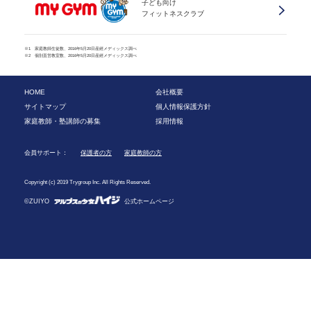
子ども向け
フィットネスクラブ
※1 家庭教師生徒数、2016年5月20日産經メディックス調べ
※2 個別直営教室数、2016年5月20日産經メディックス調べ
HOME
会社概要
サイトマップ
個人情報保護方針
家庭教師・塾講師の募集
採用情報
会員サポート：
保護者の方
家庭教師の方
Copyright (c) 2019 Trygroup Inc. All Rights Reserved.
©ZUIYO
公式ホームページ