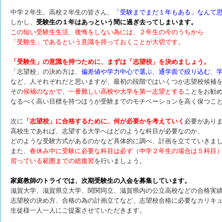
中学２年生、高校２年生の皆さん、
「受験までまだ１年もある」なんて
しかし、
受験生の１年はあっという間に過ぎ去ってしまいます。
この短い受験生生活、後悔をしない為には、２年生の今のうちから
「受験生」であるという意識を持っておくことが大切です。
「受験生」の意識を持つために、まずは「志望校」を決めましょう。
「志望校」の決め方は、
偏差値や学力中心で選ぶ、通学面で絞り込む、
など、人それぞれだと思いますが、最初の段階ではいくつか志望校候補
その
候補のなかで、一番難しい高校や大学を第一志望とする
ことをお勧
なるべく高い目標を持つほうが受験までのモチベーションを高く保つこ
次に
「志望校」に合格するために、何が必要かを考えていく
必要があり
高校生であれば、志望する大学へはどのような科目が必要なのか、
どのような受験方式があるのかなど具体的に調べ、計画を立てていきま
また、
春休み中に受験に必要な科目は必ず（中学２年生の場合は５科目
習っている範囲までの総復習
を行いましょう。
家庭教師のトライでは、次期受験生の入会を募集しています。
滋賀大学、滋賀県立大学、関関同立、滋賀県内の公立高校などの合格実
志望校の決め方、合格の為の計画立てなど、志望校合格に必要なカリキ
生徒様一人一人にご提案させていただきます。