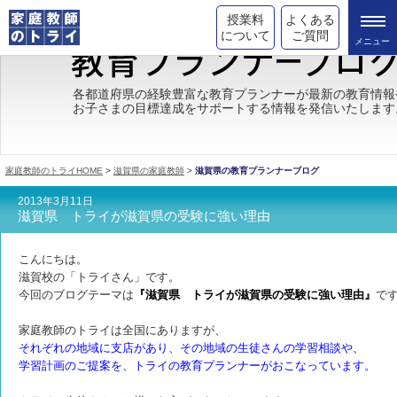
授業料
よくある
について
ご質問
トライの教育理念
各都道府県の経験豊富な教育プランナーが最新の教育情報
お子さまの目標達成をサポートする情報を発信いたします
成績が上がる理由
コース情報
家庭教師のトライHOME
>
滋賀県の家庭教師
>
滋賀県の教育プランナーブログ
都道府県別情報
2013年3月11日
滋賀県 トライが滋賀県の受験に強い理由
合格体験談
こんにちは。
キャンペーン情報
滋賀校の「トライさん」です。
今回のブログテーマは
『滋賀県 トライが滋賀県の受験に強い理由』
で
受験情報
家庭教師のトライは全国にありますが、
それぞれの地域に支店があり、その地域の
生徒さんの学習相談や、
学習計画のご提案を、トライの教育
プランナーが
おこなっています。