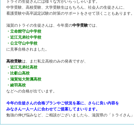
トライの生徒さんには様々な方がいらっしゃいます。
中学受験、高校受験、大学受験生はもちろん、社会人の生徒さんに、
看護受験や高卒認定試験の対策のサポートをさせて頂くこともあります
滋賀のトライの生徒さんは、今年度の
中学受験
では、
・立命館守山中学校
・近江兄弟社中学校
・公立守山中学校
に見事合格されました。
高校受験
は、まだ私立高校のみの発表ですが、
・近江兄弟社高校
・比叡山高校
・滋賀短大附属高校
・綾羽高校
などへの合格が出ています。
今年の生徒さんの合格プランやご状況を基に、さらに良い内容を
みなさん一人一人に合わせてご提案してまいります。
勉強の伸び悩みなど、ご相談がございましたら、滋賀県の「トライさん