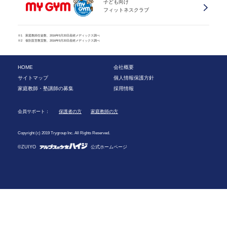
子ども向け
フィットネスクラブ
※1 家庭教師生徒数、2016年5月20日産經メディックス調べ
※2 個別直営教室数、2016年5月20日産經メディックス調べ
HOME
会社概要
サイトマップ
個人情報保護方針
家庭教師・塾講師の募集
採用情報
会員サポート：
保護者の方
家庭教師の方
Copyright (c) 2019 Trygroup Inc. All Rights Reserved.
©ZUIYO
公式ホームページ