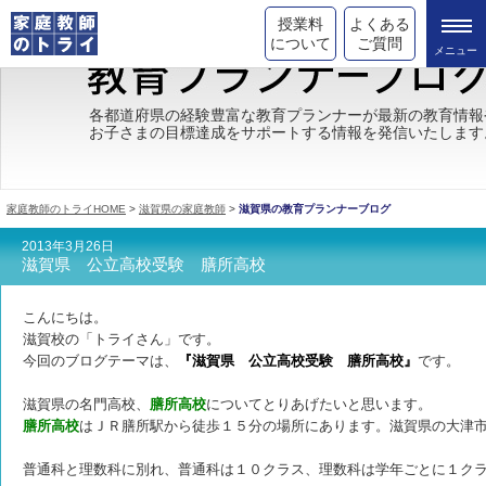
授業料
よくある
について
ご質問
トライの教育理念
各都道府県の経験豊富な教育プランナーが最新の教育情報
お子さまの目標達成をサポートする情報を発信いたします
成績が上がる理由
コース情報
家庭教師のトライHOME
>
滋賀県の家庭教師
>
滋賀県の教育プランナーブログ
都道府県別情報
2013年3月26日
滋賀県 公立高校受験 膳所高校
合格体験談
こんにちは。
キャンペーン情報
滋賀校の「トライさん」
です。
今回のブログテーマは、
『滋賀県 公立高校受験 膳所高校』
です。
受験情報
滋賀県の名門高校、
膳所高校
についてとりあげたいと思います。
膳所高校
はＪＲ膳所駅から徒歩１５分の場所にあります。滋賀県の大津
普通科と理数科に別れ、普通科は１０クラス、理数科は学年ごとに１ク