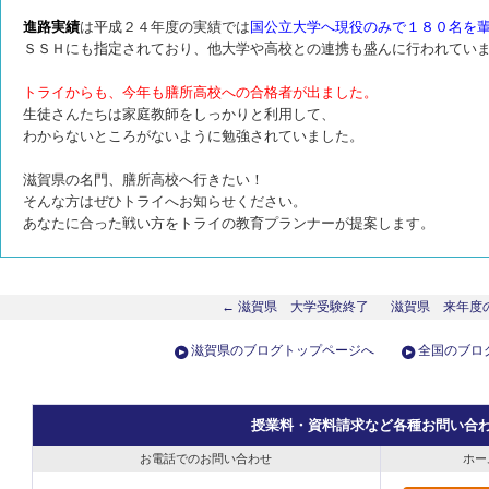
進路実績
は平成２４年度の実績では
国公立大学へ現役のみで１８０名を
ＳＳＨにも指定されており、他大学や高校との連携も盛んに行われてい
トライからも、今年も膳所高校への合格者が出ました。
生徒さんたちは家庭教師をしっかりと利用して、
わからないところがないように勉強されていました。
滋賀県の名門、膳所高校へ行きたい！
そんな方はぜひトライへお知らせください。
あなたに合った戦い方をトライの教育プランナーが提案します。
← 滋賀県 大学受験終了
滋賀県 来年度
滋賀県のブログトップページへ
全国のブロ
授業料・資料請求など各種お問い合
お電話でのお問い合わせ
ホー