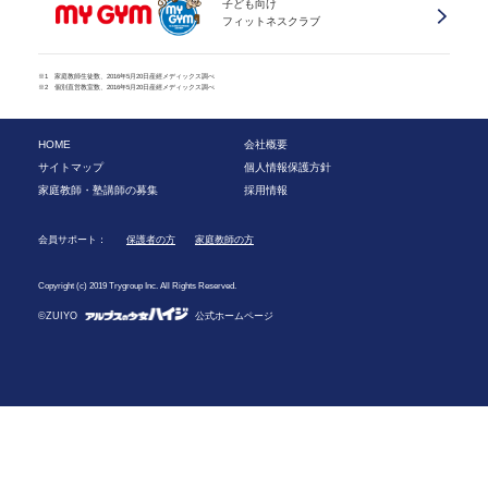
子ども向け
フィットネスクラブ
※1 家庭教師生徒数、2016年5月20日産經メディックス調べ
※2 個別直営教室数、2016年5月20日産經メディックス調べ
HOME
会社概要
サイトマップ
個人情報保護方針
家庭教師・塾講師の募集
採用情報
会員サポート：
保護者の方
家庭教師の方
Copyright (c) 2019 Trygroup Inc. All Rights Reserved.
©ZUIYO
公式ホームページ