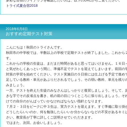
多彩な合宿のライナップを確認したい方は、以下のURLからご覧ください。
トライ式夏合宿2018
2018年6月8日
おすすめ定期テスト対策
こんにちは！秋田のトライさんです。
秋田市の中学校では、半数以上の学校で定期テストが終了しました。これから
す。
これからの学校の生徒は、まだまだ時間があると思ってはいけません。１６日
と気ぜわしくあっという間に、準備不足でテストを迎えてしまいます。前回の
対策の学習を始めてください。テスト実施日の５日前には仕上げる予定で進め
足している教科・単元があぶりだされるでしょう。その弱い教科、単元を残り
みましょう。
一方、テストを終えた生徒のみなさんはしっかりと復習しましょう。そして、
きな字でその反省点を書き、机の前の目につくところに張り出しましょう。そ
けての自分のがんばっていかなければならない指針となります。
７月２・３日をピークに中３生は、実力テストを迎えます。すぐ準備に取り掛
どうしたらいいのか、何を勉強したらいいか分からないなどの不安があるキミ
さい。教室長が丁寧に詳しくご説明させていただきます。
ではまた、次回。お会いしましょう。