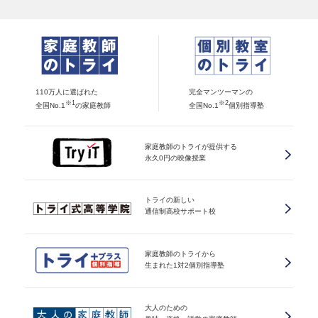
110万人に選ばれた
完全マンツーマンの
※1
※2
全国No.1
の家庭教師
全国No.1
個別指導塾
家庭教師のトライが提供する
永久0円の映像授業
トライの新しい
通信制高校サポート校
家庭教師のトライから
生まれた1対2個別指導塾
大人のための