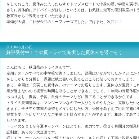
をしておこう。夏休みに入ったらすぐトップスピードで中身の濃い学習を実行
さらに具体的にアドバイスがほしいという方は、お気軽に最寄の個別教室のト
教室長からご説明させていただきます。
準備が大切！これが今回のキーフレーズでした。ではまた、次回に！
2018年6月26日
好評受付中！この夏トライで充実した夏休みを過ごそう
こんにちは！秋田県のトライさんです。
定期テストがすべての中学校で終了しました。結果はいかがでしたか？とにか
をしっかりと分析し、課題は紙に書いて見えるところに貼っておきましょう。
さて、今回は「充実した夏休み」のテーマでお送りします。夏休みが重要！こ
業が進まないので復習の時間を取ることができる。そして、１年間の長期休暇
っぷりあり、復習、予習、自分のテーマなどに当てることができるからです。
トライの夏期講習は、マンツーマンなので一人ひとりのやりたい、克服したい
きます。全学年や前期の復習をメインにしたい方、受験をみすえて応用問題に
授業を受けたいなどどんなご要望にも対応することができます。相談してみて
ただきます。
トライの２０１８年夏キャンペーンはとても、強力です。①２ヶ月間分の授業
証制度」ありの３大企画です。
詳しくは、ホームページをご覧ください。なお、さらに詳しく丁寧に説明を聞