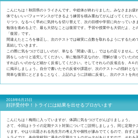
こんにちは！秋田県のトライさんです。中総体が終わりました。みなさまお疲
体でもいいパフォーマンスができるよう練習を積み重ねてがんばってください
りつつ、なるべく早めに気持ちを切り替えて、次の目標や学習に向かっていき
勉強を進める上で、最も大切なことは復習です。予習や授業中も大切だよ、と
「復習」です。
間違えたところを修正し、次のテストでは確実に点数を取れるようにするため
直結していきます。
この際に気をつけてほしいのが、単なる「間違い直し」ではもの足りません。
因をしっかりと追究してください。単に勉強不足なのか、理解が違っていたの
すればいいのかなど細かく反省してください。そしてそれらの反省点を、A４
に掲示しましょう。自分で書いたその反省や課題が、次のテストへの指針とな
簡単な復習にとどまることなく、上記のように詳細に反省し、次のテストを向
2018年6月15日
好評受付中！トライには結果を出せるプロがいます
こんにちは！梅雨に入っていますが、体調に気をつけてがんばりましょう。
さて、今回はトライの定期テスト対策についてご説明しましょう。同じ定期テ
ります。やはり出題される先生方の考え方や個性が滲みでてくるので、自ずと
トライでは、各中学校別に過去の定期テストのデータがありますので、それを