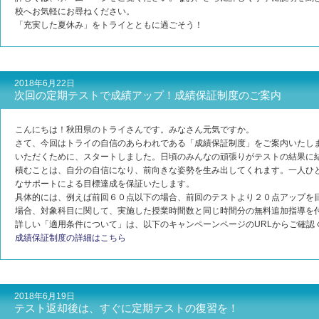
校へお気軽にお尋ねください。
「充実した夏休み」をトライとともに過ごそう！
2018年6月22日
次回の定期テストで成績アップ！成績保証制度のご案内
こんにちは！秋田県のトライさんです。みなさん元気ですか。
さて、今回はトライの自信のあらわれである「成績保証制度」をご案内いたし
いただくために、スタートしました。日頃のみんなの頑張りがテストの結果に
積むことは、自分の自信になり、前向きな姿勢を生み出してくれます。一人ひ
なサポートによる目標達成を保証いたします。
具体的には、例えば前回６０点以下の場合、前回のテストより２０点アップを
場合、対象科目に関して、実施した授業時間数と同じ時間分の無料追加指導を
詳しい「適用条件について」は、以下のキャンペーンページのURLからご確認
成績保証制度の詳細はこちら
2018年6月19日
テスト返却後は、すぐに定期テストの復習を！