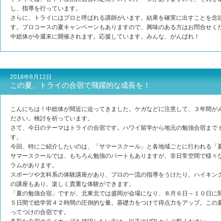
し、指導を行っています。
さらに、トライにはプロと呼ばれる講師がいます。結果を確実に出すことを念
す。プロコースの夏キャンペーンもありますので、興味のある方はお問合せく
中総体が今週末に開催されます。応援しています。みんな、がんばれ！
2018年6月12日
この夏、トライの合宿で飛躍的な成長を！
こんにちは！中総体が間近に迫ってきました。ケガなどに注意して、３年間が
ださい。検討を祈っています。
さて、今日のテーマはトライの合宿です。ハワイ留学から地元の勉強合宿まで
す。
今回、特にご紹介したいのは、「サマースクール」と各地域ごとに行われる「
サマースクールでは、もちろん勉強のパートもありますが、非日常空間で様々
ラムがあります。
スポーツや文科系の体験講座があり、プロの一流の指導をうけたり、ハイキン
の講座もあり、楽しく貴重な体験ができます。
「夏の勉強合宿」ですが、北東北では盛岡が会場になり、８月６日～１０日に
５日間で総学習４２時間の圧倒的な量。基礎力をつけて得点力をアップ。この
ってつけの合宿です。