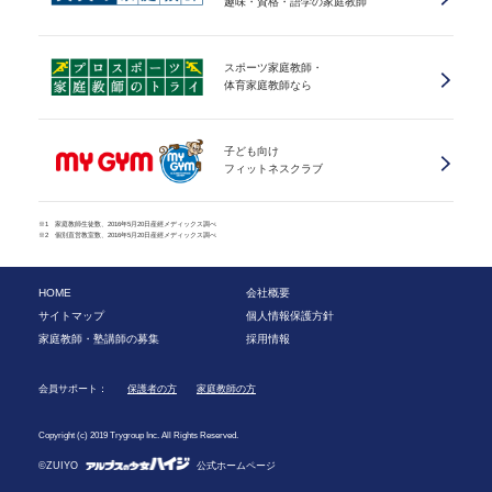
趣味・資格・語学の家庭教師
スポーツ家庭教師・
体育家庭教師なら
子ども向け
フィットネスクラブ
※1 家庭教師生徒数、2016年5月20日産經メディックス調べ
※2 個別直営教室数、2016年5月20日産經メディックス調べ
HOME
会社概要
サイトマップ
個人情報保護方針
家庭教師・塾講師の募集
採用情報
会員サポート：
保護者の方
家庭教師の方
Copyright (c) 2019 Trygroup Inc. All Rights Reserved.
©ZUIYO
公式ホームページ