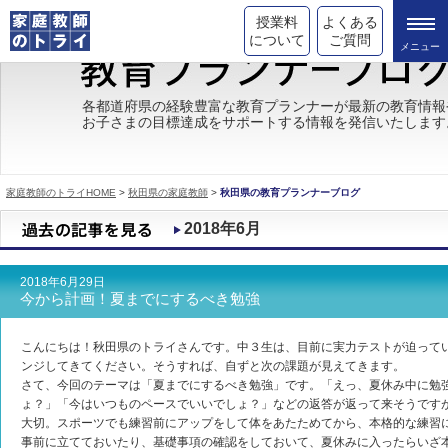
授業料
よくある
について
ご質問
トライの教育理念
各都道府県の経験豊富な教育プランナーが最新の教育情報
お子さまの目標達成をサポートする情報を発信いたします
成績が上がる理由
コース情報
家庭教師のトライHOME
>
秋田県の家庭教師
>
秋田県の教育プランナーブログ
都道府県別情報
2018年6月
合格体験談
2018年6月29日
キャンペーン情報
今から計画！夏までにするべき勉強
受験情報
こんにちは！秋田県のトライさんです。中３生は、目前に実力テストが迫って
ンジしてきてください。そうすれば、自ずと次の課題が見えてきます。
さて、今回のテーマは「夏までにするべき勉強」です。「えっ、夏休み中に勉
ょ？」「今はいつものペースでいいでしょ？」などの返答が返って来そうです
大切。スポーツでも練習前にアップをして体をあたためてから、本格的な練習
事前に立てておいたり、基礎事項の確認をしておいて、夏休みに入ったらいざ