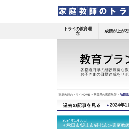
トライの教育理
成績が上がる
念
各都道府県の経験豊富な教
お子さまの目標達成をサポ
家庭教師のトライHOME
>
秋田県の家庭教師
>
秋田県
2024年1
2024年1月30日
≪秋田市/潟上市/能代市≫家庭教