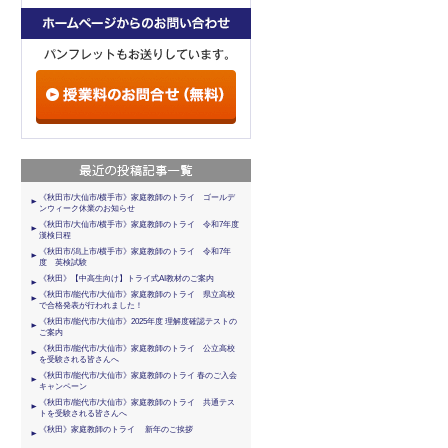
《秋田市/大仙市/横手市》家庭教師のトライ ゴールデ
ンウィーク休業のお知らせ
《秋田市/大仙市/横手市》家庭教師のトライ 令和7年度
漢検日程
《秋田市/潟上市/横手市》家庭教師のトライ 令和7年
度 英検試験
《秋田》【中高生向け】トライ式AI教材のご案内
《秋田市/能代市/大仙市》家庭教師のトライ 県立高校
で合格発表が行われました！
《秋田市/能代市/大仙市》2025年度 理解度確認テストの
ご案内
《秋田市/能代市/大仙市》家庭教師のトライ 公立高校
を受験される皆さんへ
《秋田市/能代市/大仙市》家庭教師のトライ 春のご入会
キャンペーン
《秋田市/能代市/大仙市》家庭教師のトライ 共通テス
トを受験される皆さんへ
《秋田》家庭教師のトライ 新年のご挨拶