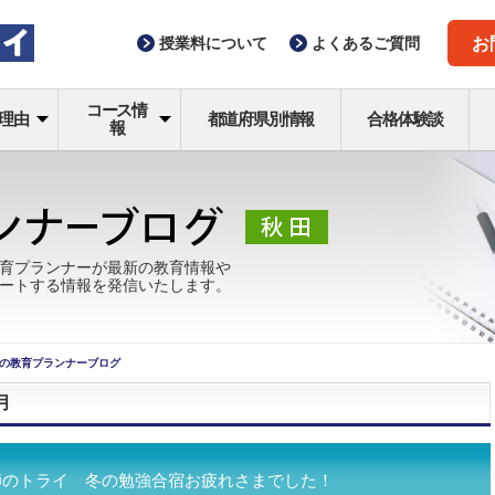
授業料
について
よくある
ご質問
お
コース情
理由
都道府県別情報
合格体験談
報
育プランナーが最新の教育情報や
ートする情報を発信いたします。
の教育プランナーブログ
月
師のトライ 冬の勉強合宿お疲れさまでした！