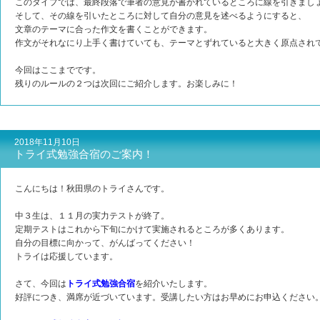
このタイプでは、最終段落で筆者の意見が書かれているところに線を引きまし
そして、その線を引いたところに対して自分の意見を述べるようにすると、
文章のテーマに合った作文を書くことができます。
作文がそれなにり上手く書けていても、テーマとずれていると大きく原点され
今回はここまでです。
残りのルールの２つは次回にご紹介します。お楽しみに！
2018年11月10日
トライ式勉強合宿のご案内！
こんにちは！秋田県のトライさんです。
中３生は、１１月の実力テストが終了。
定期テストはこれから下旬にかけて実施されるところが多くあります。
自分の目標に向かって、がんばってください！
トライは応援しています。
さて、今回は
トライ式勉強合宿
を紹介いたします。
好評につき、満席が近づいています。受講したい方はお早めにお申込ください