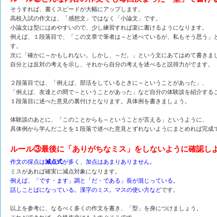
そうすれば、書くスピードが大幅にアップします。
高校入試の作文は、「感想文」ではなく「小論文」です。
小論文は型にはめやすいので、少し練習すれば楽に書けるようになります。
例えば、１段落目で、「この文章で筆者は～と述べているが、私もそう思う」
す。
次に「確かに～かもしれない。しかし、～だ。」という文にあてはめて書きま
自分とは反対の考えを示し、それから自分の考えを述べると説得力がでます。
２段落目では、「例えば、部活をしているときに～ということがあった」、
「例えば、友達との間で～ということがあった」など自分の体験談を紹介する
１段落目に述べた意見の裏付けとなります。具体例を書きましょう。
体験談のあとに、「このことからも～ということが言える」というように、
具体例から学んだことを１段落で述べた意見とずれないようにまとめれば完成
ルール③最後に「ありがちなミス」をしないように確認し
作文の採点は
減点式
が多く、加点はあまりありません。
ミスがあれば確実に減点対象になります。
例えば、「です・ます」調と「だ・である」長が混じっている。
話しことばになっている。漢字のミス。マスの使い方など
です。
以上を参考に、なるべく多くの作文を書き、「型」を身につけましょう。