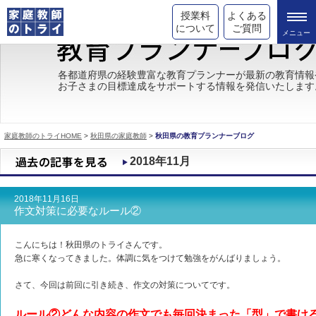
授業料
よくある
について
ご質問
トライの教育理念
各都道府県の経験豊富な教育プランナーが最新の教育情報
お子さまの目標達成をサポートする情報を発信いたします
成績が上がる理由
コース情報
家庭教師のトライHOME
>
秋田県の家庭教師
>
秋田県の教育プランナーブログ
都道府県別情報
2018年11月
合格体験談
2018年11月16日
キャンペーン情報
作文対策に必要なルール②
受験情報
こんにちは！秋田県のトライさんです。
急に寒くなってきました。体調に気をつけて勉強をがんばりましょう。
さて、今回は前回に引き続き、作文の対策についてです。
ルール②どんな内容の作文でも毎回決まった「型」で書け