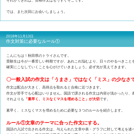
それができれば、合格作文はもうすぐそこです。
では、また次回にお会いしましょう。
2018年11月13日
作文対策に必要なルール①
こんにちは！秋田県のトライさんです。
受験生は今が一番苦しい時期ですが、あれこれ悩むより、日々のやるべきこと
確実にこなしていくことを心がけていきましょう。必ず光が見えてきます。
〇一般入試の作文は「うまさ」ではなく「ミス」の少なさ
作文は配点が大きく、高得点を取れると合格に近づきます。
作文が苦手でも心配はいりません。国語で課される作文は内容が浅かったり、
それよりも
「素早く、ミスなくマスを埋めること」が大切
です。
素早く、ミスなくマスを埋めるために必要な３つのルールを紹介します。
ルール①文章のテーマに合った作文にする。
国語の入試で出される作文は、与えられた文章や表・グラフに対して考えを述