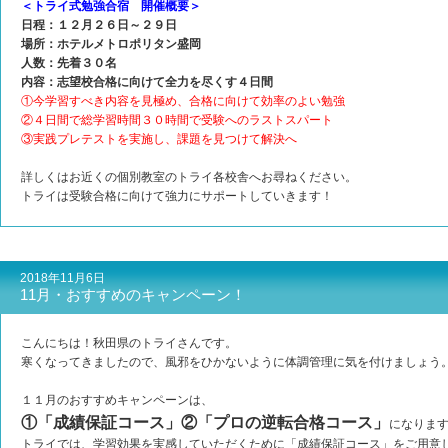
＜トライ式勉強合宿 開催概要＞
日程：１２月２６日～２９日
場所：ホテルメトロポリタン盛岡
人数：先着３０名
内容：志望校合格に向けて全力を尽くす４日間
①今学習すべき内容を見極め、合格に向けて効率のよい勉強
②４日間で総学習時間３０時間で受験へのラストスパート
③実践プレテストを実施し、課題を見つけて解決へ
詳しくはお近くの個別教室のトライ各校舎へお尋ねください。
トライは受験合格に向けて強力にサポートしていきます！
2018年11月6日
11月・おすすめのキャンペーン！
こんにちは！秋田県のトライさんです。
寒くなってきましたので、風邪をひかないように体調管理に気を付けましょう
１１月のおすすめキャンペーンは、
①「成績保証コース」②「プロの逆転合格コース」
になりま
トライでは、学習効果を実感していただくために「成績保証コース」をご用意