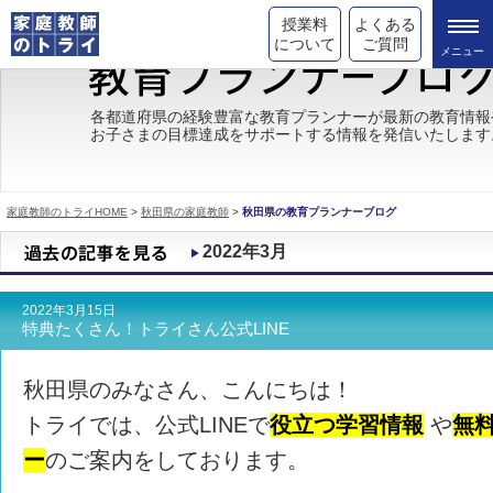
授業料
よくある
について
ご質問
トライの教育理念
各都道府県の経験豊富な教育プランナーが最新の教育情報
お子さまの目標達成をサポートする情報を発信いたします
成績が上がる理由
コース情報
家庭教師のトライHOME
>
秋田県の家庭教師
>
秋田県の教育プランナーブログ
都道府県別情報
2022年3月
合格体験談
2022年3月15日
キャンペーン情報
特典たくさん！トライさん公式LINE
受験情報
秋田県のみなさん、こんにちは！
トライでは、公式LINEで
役立つ学習情報
や
無
ー
のご案内をしております。