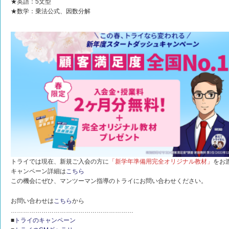
★英語：5文型
★数学：乗法公式、因数分解
トライでは現在、新規ご入会の方に
「新学年準備用完全オリジナル教材」
をお
キャンペーン詳細は
こちら
この機会にぜひ、マンツーマン指導のトライにお問い合わせください。
お問い合わせは
こちら
から
……………………………………………………
■
トライのキャンペーン