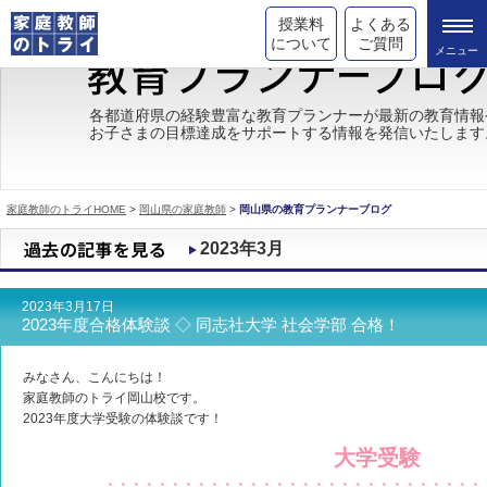
授業料
よくある
について
ご質問
トライの教育理念
各都道府県の経験豊富な教育プランナーが最新の教育情報
お子さまの目標達成をサポートする情報を発信いたします
成績が上がる理由
コース情報
家庭教師のトライHOME
>
岡山県の家庭教師
>
岡山県の教育プランナーブログ
都道府県別情報
2023年3月
合格体験談
2023年3月17日
キャンペーン情報
2023年度合格体験談 ◇ 同志社大学 社会学部 合格！
受験情報
みなさん、こんにちは！
家庭教師のトライ岡山校です。
2023年度大学受験の体験談です！
大学受験
・・・・・・・・・・・・・・・・・・・・・・・・・・・・・