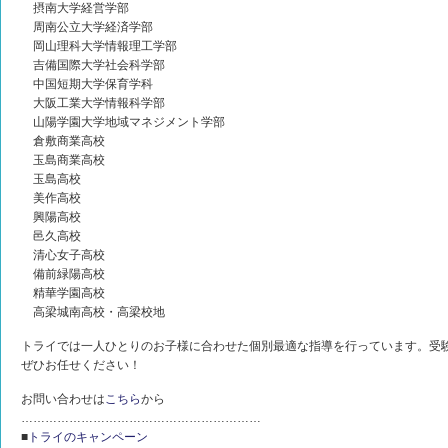
摂南大学経営学部
周南公立大学経済学部
岡山理科大学情報理工学部
吉備国際大学社会科学部
中国短期大学保育学科
大阪工業大学情報科学部
山陽学園大学地域マネジメント学部
倉敷商業高校
玉島商業高校
玉島高校
美作高校
興陽高校
邑久高校
清心女子高校
備前緑陽高校
精華学園高校
高梁城南高校・高梁校地
トライでは一人ひとりのお子様に合わせた個別最適な指導を行っています。受
ぜひお任せください！
お問い合わせは
こちら
から
……………………………………………………
■
トライのキャンペーン