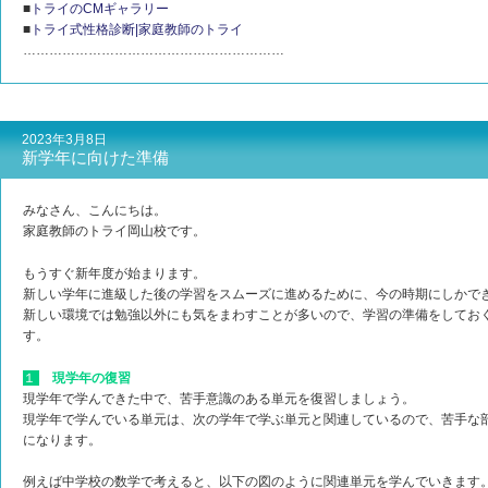
■
トライのCMギャラリー
■
トライ式性格診断|家庭教師のトライ
……………………………………………………
2023年3月8日
新学年に向けた準備
みなさん、こんにちは。
家庭教師のトライ岡山校です。
もうすぐ新年度が始まります。
新しい学年に進級した後の学習をスムーズに進めるために、今の時期にしかで
新しい環境では勉強以外にも気をまわすことが多いので、学習の準備をしてお
す。
１
現学年の復習
現学年で学んできた中で、苦手意識のある単元を復習しましょう。
現学年で学んでいる単元は、次の学年で学ぶ単元と関連しているので、苦手な
になります。
例えば中学校の数学で考えると、以下の図のように関連単元を学んでいきます