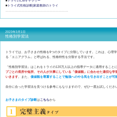
■
トライのCMギャラリー
■
トライ式性格診断|家庭教師のトライ
……………………………………………………
2023年3月1日
性格別学習法
トライでは、お子さまの性格を9つのタイプに分類しています。これは、心理
る「エニアグラム」と呼ばれる、性格特性を分類する手法です。
「性格別学習法」はこれをトライの120万人以上の指導データに適用すること
プごとの長所や短所、その人が大事にしている「価値観」に合わせた適切な学
いきます
。また、
価値観を尊重することで勉強へのやる気を引き出すことが可
自分に合った学習法を見つける参考にもなりますので、ぜひ一度お試しくださ
お子さまのタイプ診断
は
こちら
から