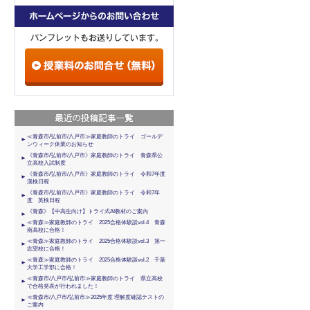
≪青森市/弘前市/八戸市≫家庭教師のトライ ゴールデ
ンウィーク休業のお知らせ
《青森市/弘前市/八戸市》家庭教師のトライ 青森県公
立高校入試制度
《青森市/弘前市/八戸市》家庭教師のトライ 令和7年度
漢検日程
《青森市/弘前市/八戸市》家庭教師のトライ 令和7年
度 英検日程
《青森》【中高生向け】トライ式AI教材のご案内
≪青森≫家庭教師のトライ 2025合格体験談vol.4 青森
南高校に合格！
≪青森≫家庭教師のトライ 2025合格体験談vol.3 第一
志望校に合格！
≪青森≫家庭教師のトライ 2025合格体験談vol.2 千葉
大学工学部に合格！
≪青森市/八戸市/弘前市≫家庭教師のトライ 県立高校
で合格発表が行われました！
≪青森市/八戸市/弘前市≫2025年度 理解度確認テストの
ご案内