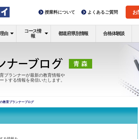
授業料
について
よくある
ご質問
お
コース情
理由
都道府県別情報
合格体験談
報
育プランナーが最新の教育情報や
ートする情報を発信いたします。
の教育プランナーブログ
する情報を、