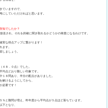
きていますので、
考にしていただければと思います。
存知でしたか？
が放送され、それを的確に聞き取れるかどうかの検査になるわけです。
確実な得点アップに繋がります！
れます。
習しましょう。
（４８．０点）でした。
平均点どおり難しい印象です。
中１８問あり、半分の配点がありました。
を解けるようにしてから、
が必要です！
５％と難問が増え、昨年度から平均点が５点ほど落ちています。
以下となり、