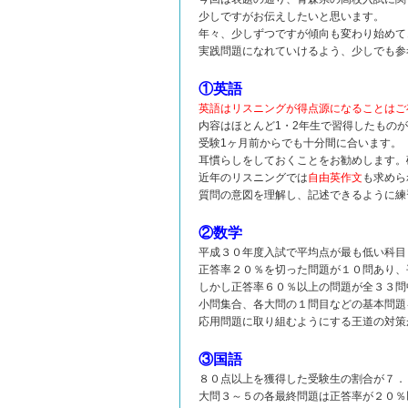
少しですがお伝えしたいと思います。
年々、少しずつですが傾向も変わり始めて
実践問題になれていけるよう、少しでも参
①英語
英語はリスニングが得点源になることはご
内容はほとんど1・2年生で習得したもの
受験1ヶ月前からでも十分間に合います。
耳慣らしをしておくことをお勧めします。
近年のリスニングでは
自由英作文
も求めら
質問の意図を理解し、記述できるように練
②数学
平成３０年度入試で平均点が最も低い科目
正答率２０％を切った問題が１０問あり、
しかし正答率６０％以上の問題が全３３問
小問集合、各大問の１問目などの基本問題
応用問題に取り組むようにする王道の対策
③国語
８０点以上を獲得した受験生の割合が７．
大問３～５の各最終問題は正答率が２０％