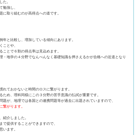
した。
て勉強し、
題に取り組むのが高得点への道です。
例年と比較し、増加している傾向にあります。
くことや、
ることで６割の得点率は見込めます。
理・地学の４分野でなんべんなく基礎知識を押さえるかが合格への近道となり
慣れておかないと時間のロスに繋がります。
るため、理科同様にこの３分野の苦手意識の払拭が重要です。
問題が、地理では各国との連携問題等が過去に出題されていますので、
に繋がります。
、紹介しました。
まで提供することができますので、
思います。