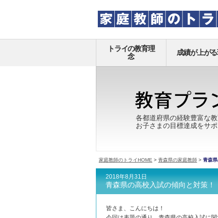
トライの教育理
成績が上がる
念
各都道府県の経験豊富な教
お子さまの目標達成をサポ
家庭教師のトライHOME
>
青森県の家庭教師
>
青森県
2018年8月31日
青森県の高校入試の傾向と対策！
皆さま、こんにちは！
今回は表題の通り、青森県の高校入試に関