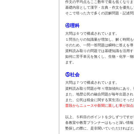
作文の平均点もここ数年で最も低くなりま
基礎内容として漢字・古典・作文を優先し
そこで培った力で多くの読解問題・記述問
④理科
大問は６つで構成されています。
１問当たりの知識量が増加し、解く時間も
そのため、一問一答問題は瞬時に答えを導
資料読み取りの問題では基礎知識を活用す
如何に苦手単元を無くし、生物・化学・物
ます。
⑤社会
大問は７つで構成されています。
資料読み取り問題が年々増加傾向にあり、
また、地歴公民の融合問題が毎年出題され
また、公民は税金に関する実生活にそった
普段からニュースや新聞に親しむ事が加点
以上、５科目のポイントを少しずつですが
各教室や教育プランナーはもっと深い情報
塾探しの際に、是非聞いていただければと