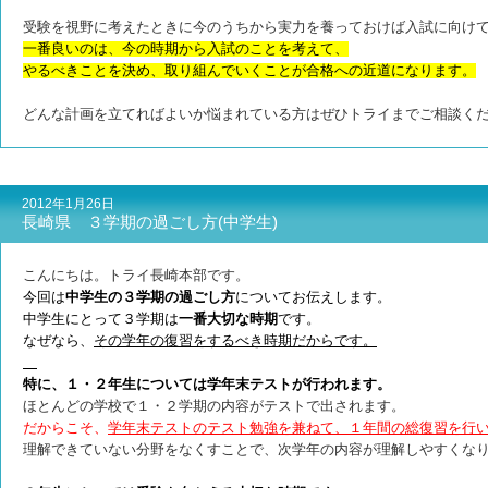
受験を視野に考えたときに今のうちから実力を養っておけば入試に向け
一番良いのは、今の時期から入試のことを考えて、
やるべきことを決め、取り組んでいくことが合格への近道になります。
どんな計画を立てればよいか悩まれている方はぜひトライまでご相談く
2012年1月26日
長崎県 ３学期の過ごし方(中学生)
こんにちは。トライ長崎本部です。
今回は
中学生の３学期の過ごし方
についてお伝えします。
中学生にとって３学期は
一番大切な時期
です。
なぜなら、
その学年の復習をするべき時期だからです。
特に、１・２年生については学年末テストが行われます。
ほとんどの学校で１・２学期の内容がテストで出されます。
だからこそ、
学年末テストのテスト勉強を兼ねて、１年間の総復習を行
理解できていない分野をなくすことで、次学年の内容が理解しやすくな