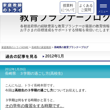
授業料
よくある
について
ご質問
トライの教育理念
各都道府県の経験豊富な教育プランナーが最新の教育情報
お子さまの目標達成をサポートする情報を発信いたします
成績が上がる理由
コース情報
家庭教師のトライHOME
>
長崎県の家庭教師
>
長崎県の教育プランナーブログ
都道府県別情報
2012年1月
合格体験談
2012年1月29日
キャンペーン情報
長崎県 ３学期の過ごし方(高校生)
受験情報
こんにちは。トライ長崎本部です。
今回は
高校生の３学期の過ごし方
についてお伝えします。
３学期は何をする時期かと言うと、
その学年の復習をする時期です。