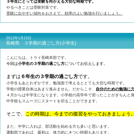
３年生にとっては受験を向かえる大切な時期です。
やるべきことは受験対策です。
受験に出やすい傾向をおさえて、効率のよい勉強を行いましょう。
2012年1月23日
長崎県 ３学期の過ごし方(小学生)
こんにちは。トライ長崎本部です。
今回は
小学生の３学期の過ごし方
についてお伝えします。
まずは
６年生の３学期の過ごし方
です。
小学生もあとわずかです。
勉強面で考えるととても大切な時期です。
学校の授業自体はあまり進みません。だからこそ、
自分のための勉強に
４月からは中学生になります。小学校の高学年で習ったことがきちんと
中学校もスムーズにスタートを切ることができます。
そこで、
この時期は、今までの復習をやっておきましょう
また、中学に入れば、部活動を始める方も多いと思います。
運動部であれば、最初は、体力的にきつい時期もあります。