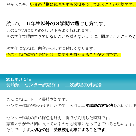
だからこそ、
いまの時期に勉強をする習慣をつけておくことが大切です
続いて、
６年生以外の３学期の過ごし方
です。
この３学期はまとめのテストもよく行われます。
その学年で理解できていないことを残さないように、間違えたところを
次学年になれば、内容が少しずつ難しくなります。
今のうちに確実に身に付け、次学年を向かえることが大切です。
2012年1月17日
長崎県 センター試験終了！二次試験の対策法
こんにちは。トライ長崎本部です。
センター試験が終わりましたので、今回は
二次試験の対策法
をお伝えし
センター試験の自己採点を終え、得点が判明した時期です。
志望大学が合格圏に入っているのかも明確になってきていると思います
そこで、まず
大切なのは、受験校を明確にすることです。