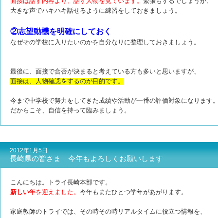
面接は話す内容より、話す人物を見ています。
緊張もするでしょうが、
大きな声でハキハキ話せるように練習をしておきましょう。
②志望動機を明確にしておく
なぜその学校に入りたいのかを自分なりに整理しておきましょう。
最後に、面接で合否が決まると考えている方も多いと思いますが
、
面接は、人物確認をするのが目的です。
今まで中学校で努力をしてきた成績や活動が一番の評価対象になります
だからこそ、自信を持って臨みましょう。
2012年1月5日
長崎県の皆さま 今年もよろしくお願いします
こんにちは。トライ長崎本部です。
新しい年
を迎えました。
今年もまたひとつ学年があがります。
家庭教師のトライでは、その時その時リアルタイムに役立つ情報を、