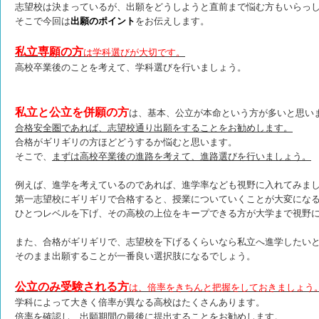
志望校は決まっているが、出願をどうしようと直前まで悩む方もいらっ
そこで今回は
出願のポイント
をお伝えします。
私立専願の方
は学科選びが大切です。
高校卒業後のことを考えて、学科選びを行いましょう。
私立と公立を併願の方
は、基本、公立が本命という方が多いと思い
合格安全圏であれば、志望校通り出願をすることをお勧めします。
合格がギリギリの方ほどどうするか悩むと思います。
そこで、
まずは高校卒業後の進路を考えて、進路選びを行いましょう。
例えば、進学を考えているのであれば、進学率なども視野に入れてみま
第一志望校にギリギリで合格すると、授業についていくことが大変にな
ひとつレベルを下げ、その高校の上位をキープできる方が大学まで視野
また、合格がギリギリで、志望校を下げるくらいなら私立へ進学したい
そのまま出願することが一番良い選択肢になるでしょう。
公立のみ受験される方
は、倍率をきちんと把握をしておきましょう
学科によって大きく倍率が異なる高校はたくさんあります。
倍率を確認し、出願期間の最後に提出することをお勧めします。