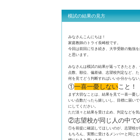
模試の結果の見方
みなさんこんにちは！
家庭教師のトライ長崎校です。
今回は前回に引き続き、大学受験の勉強を
と思います。
みなさんは模試の結果が返ってきたとき、
点数、順位、偏差値、志望校判定など、た
何を見てどう判断すればいいか分からない
①
一喜一憂しない
こと！
まず大切なことは、結果を見て一喜一憂し
いい点数だったら嬉しいし、目標に届いて
にしてください。
ただ淡々と結果を受け止め、判定などを気
②志望校が同じ人の中で
①を前提に確認してほしいのが、志望校が
もちろん、実際に受けるメンバーと同じと