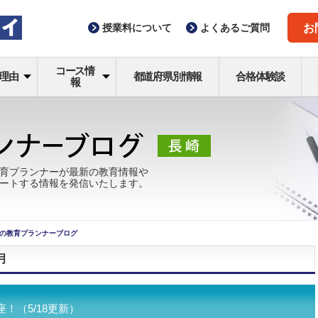
授業料
について
よくある
ご質問
お
コース情
理由
都道府県別情報
合格体験談
報
育プランナーが最新の教育情報や
ートする情報を発信いたします。
の教育プランナーブログ
月
！（5/18更新）