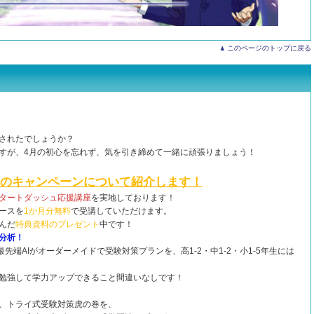
このページのトップに戻る
されたでしょうか？
すが、4月の初心を忘れず、気を引き締めて一緒に頑張りましょう！
月のキャンペーンについて紹介します！
タートダッシュ応援講座
を実地しております！
ースを
1か月分無料
で受講していただけます。
んだ
特典資料のプレゼント
中です！
分析！
先端AIがオーダーメイドで受験対策プランを、高1-2・中1-2・小1-5年生には
勉強して学力アップできること間違いなしです！
、トライ式受験対策虎の巻を、