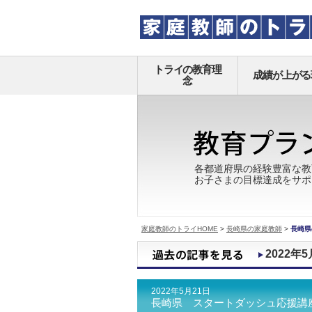
トライの教育理
成績が上がる
念
各都道府県の経験豊富な教
お子さまの目標達成をサポ
家庭教師のトライHOME
>
長崎県の家庭教師
>
長崎県
2022年5
2022年5月21日
長崎県 スタートダッシュ応援講座