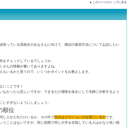
このページのトップに戻る
頑張っている高校生のみなさんに向けて、模試の復習方法についてお話したい
何をチェックしているでしょうか。
くさんの情報が書いてありますよね。
人もいるかと思うので、いくつかポイントをお教えします。
ないことです！
いなかったら悲しいですが、できるだけ感情を抜きにして冷静に分析するよう
にしすぎないようにしましょう。
の順位
同じ人がどれだけいるか、その中で
自分はどのくらいの位置にいるか
です。
いうことはないですが、同じ段階で同じ大学を目指している人はかなり良い指