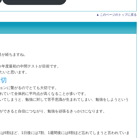
このページのトップに戻る
月が経ちますね。
今年度最初の中間テストが目前です。
たいと思います。
大切
ョンに繋がるのでとても大切です。
れていて全体的に平均点が高くなることが多いです。
いてしまうと、勉強に対して苦手意識が生まれてしまい、勉強をしようという
ができると自信につながり、勉強を頑張るきっかけになります。
には6割ほど、1日後には7割、1週間後には8割ほど忘れてしまうと言われていま