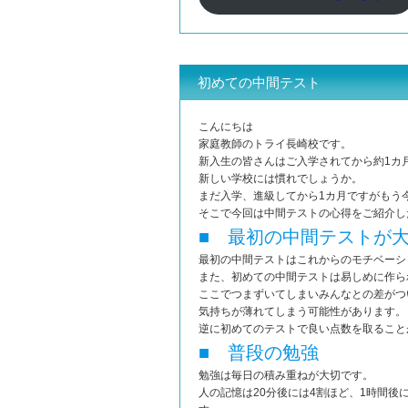
初めての中間テスト
こんにちは
家庭教師のトライ長崎校です。
新入生の皆さんはご入学されてから約1カ
新しい学校には慣れでしょうか。
まだ入学、進級してから1カ月ですがもう
そこで今回は中間テストの心得をご紹介し
■ 最初の中間テストが
最初の中間テストはこれからのモチベーシ
また、初めての中間テストは易しめに作ら
ここでつまずいてしまいみんなとの差がつ
気持ちが薄れてしまう可能性があります。
逆に初めてのテストで良い点数を取ること
■ 普段の勉強
勉強は毎日の積み重ねが大切です。
人の記憶は20分後には4割ほど、1時間後