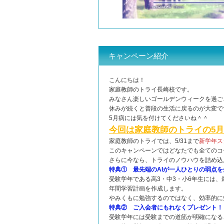
キャンペーン紹介
こんにちは！
家庭教師のトライ長崎校です。
みなさん楽しいゴールデンウィークを過ご
休みが続くと普段の生活に戻るのが大変で
5月病には気を付けてくださいね＾＾
今回は家庭教師のトライの5
家庭教師のトライでは、5/31まで
新学年ス
このキャンペーンではどなたでも全てのコ
さらに今なら、トライのノウハウを詰め込
特典① 最先端のAIが一人ひとりの弱点を
受験学年である高3・中3・小6年生には、最
年間学習計画を作成します。
やみくもに勉強するのではなく、効率的に
特典② ご入会者にもれなくプレゼント！
受験学年には受験までの道筋が明確になる