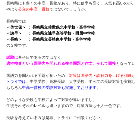
長崎県にも多くの中高一貫校があり、特に倍率も高く、人気も高いのが
やはり
公立の中高一貫校
ではないでしょうか。
長崎県では
＜佐世保＞ ：
長崎県立佐世保北中学校・高等学校
＜諫早＞ ：
長崎県立諫早高等学校・附属中学校
＜長崎＞ ：
長崎県立長崎東中学校・高等学校
の３校です。
試験は
各科目であるのではなく、
適性検査という国語力を問われる複合問題と作文、そして面接
となって
国語力を問われる問題が多いため、
対策は国語力・読解力を上げる訓練
トライでは
、中学受験、高校受験、大学受験、すべての受験対策を実施
もちろん
中高一貫校の受験対策も実施しております
。
どのような受験も学校によって対策が違いますし、
生徒それぞれのレベルも違いますので、
対策方法も十人十色です。
受験を考えている方は是非、トライにご相談ください。