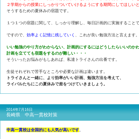
２学期からの授業にしっかりついていけるようにする期間にしてほしい
そうするための夏休みの宿題です。
１つ１つの宿題に関して、しっかり理解し、毎日計画的に実施すること
ですので、
効率よく記憶に残していく
、
これが良い勉強方法と言えます
いい勉強のやり方がわからない、計画的にするにはどうしたらいいのか
計画を立てても宿題をするのが難しい・・・
そういったお悩みがもしあれば、私達トライさんの出番です。
生徒それぞれで苦手なところや必要な計画は違います。
トライさんと一緒に、より効率がいい計画、勉強方法を考えて、
ライバルたちにこの夏休みで差をつけていきましょう。
2014年7月16日
長崎県 中高一貫校対策
中高一貫校は全国的にも人気が高いです
。