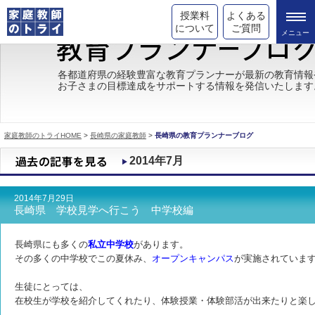
授業料
よくある
について
ご質問
トライの教育理念
各都道府県の経験豊富な教育プランナーが最新の教育情報
お子さまの目標達成をサポートする情報を発信いたします
成績が上がる理由
コース情報
家庭教師のトライHOME
>
長崎県の家庭教師
>
長崎県の教育プランナーブログ
都道府県別情報
2014年7月
合格体験談
2014年7月29日
キャンペーン情報
長崎県 学校見学へ行こう 中学校編
受験情報
長崎県にも多くの
私立中学校
があります。
その多くの中学校でこの夏休み、
オープンキャンパス
が実施されていま
生徒にとっては、
在校生が学校を紹介してくれたり、体験授業・体験部活が出来たりと楽