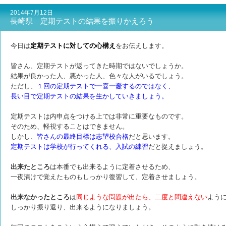
2014年7月12日
長崎県 定期テストの結果を振りかえろう
今日は
定期テストに対しての心構え
をお伝えします。
皆さん、定期テストが返ってきた時期ではないでしょうか。
結果が良かった人、悪かった人、色々な人がいるでしょう。
ただし、
１回の定期テストで一喜一憂するのではなく、
長い目で定期テストの結果を生かしていきましょう。
定期テストは内申点をつける上では非常に重要なものです。
そのため、軽視することはできません。
しかし、
皆さんの最終目標は志望校合格
だと思います。
定期テストは学校が行ってくれる、入試の練習
だと捉えましょう。
出来たところ
は本番でも出来るように定着させるため、
一夜漬けで覚えたものもしっかり復習して、定着させましょう。
出来なかったところ
は
同じような問題が出たら、二度と間違えない
よう
しっかり振り返り、出来るようになりましょう。