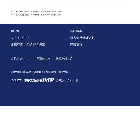
※1 家庭教師生徒数、2016年5月20日産經メディックス調べ
※2 個別直営教室数、2016年5月20日産經メディックス調べ
HOME
会社概要
サイトマップ
個人情報保護方針
家庭教師・塾講師の募集
採用情報
会員サポート：
保護者の方
家庭教師の方
Copyright (c) 2019 Trygroup Inc. All Rights Reserved.
©ZUIYO
公式ホームページ