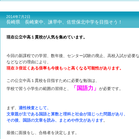
2014年7月2日
長崎県 長崎東中、諫早中、佐世保北中学を目指そう！
現在公立中高１貫校が人気を集めています。
今回の新課程での学習、数年後、センター試験の廃止、高校入試が必要
などなどの理由により、
現在３倍近くある倍率も今後もっと高くなる可能性があります。
この公立中高１貫校を目指すために必要な勉強は、
「
国語力」
学校で習う小学生の範囲の習得と、
が必要です。
まず、
適性検査として、
文章題が主である国語と算数と理科と社会が混じった問題があり、
その後、
国語の文章を読み、まとめや作文があります
。
最後に面接をし、合格者を決定します。