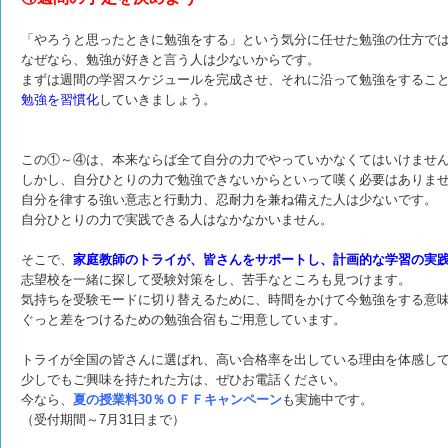
「やろうと思ったときに勉強をする」という気分に任せた勉強の仕方で
なぜなら、勉強が好きと言う人は少ないからです。
まずは週間の学習スケジュールを完成させ、それに沿って勉強をするこ
勉強を習慣化
していきましょう。
この①～④は、本来ならば全て自分の力でやっていかなくてはいけませ
しかし、自分ひとりの力で勉強できないからといって嘆く必要はありま
自分を律する強い意志と行動力、忍耐力を兼ね備えた人は少ないです。
自分ひとりの力で実践できる人はなかなかいません。
そこで、
家庭教師のトライが、皆さんをサポートし、計画的な学習の実
志望校を一緒に探して受験対策をし、苦手なところも見つけます。
気持ちを受験モードに切り替えるために、時間をかけて今勉強をする意
ぐっと差をつけるための勉強合宿もご用意しています。
トライが全国の皆さんに選ばれ、高い合格率を出している理由を体感し
少しでもご興味を持たれた方は、ぜひお電話ください。
今なら、
夏の授業料30％ＯＦＦキャンペーン
も実施中です。
（受付期間～7月31日まで）