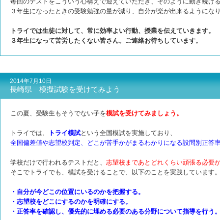
毎回のテストをこういう心構えで迎えていただき、そのように動き続け
３年生になったときの受験勉強の量が減り、自分が楽が出来るようにな
トライでは生徒に対して、常に効率よい行動、授業を伝えていきます。
３年生になって苦労したくない皆さん。ご連絡お待ちしています。
2014年7月10日
長崎県 模擬試験を受けてみよう
この夏、受験生もそうでない子を
模試を受けてみましょう。
トライでは、
トライ模試
という全国模試を実施しており、
全国偏差値や志望校判定、どこが苦手か
がまるわかりになる設問別正答
学校だけで行われるテストだと、
志望校まであとどれくらい頑張る必要
そこでトライでも、
模試を受けることで、以下のことを実践しています
・自分が今どこの位置にいるのかを把握する。
・志望校をどこにするのかを
明確にする。
・正答率を確認し、優先的に埋める必要のある分野について指導を行う