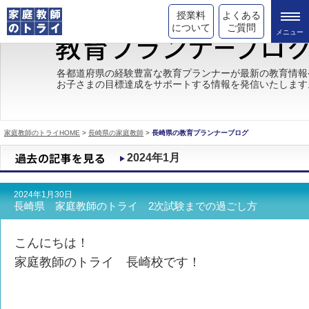
授業料
よくある
について
ご質問
トライの教育理念
各都道府県の経験豊富な教育プランナーが最新の教育情報
お子さまの目標達成をサポートする情報を発信いたします
成績が上がる理由
コース情報
家庭教師のトライHOME
>
長崎県の家庭教師
>
長崎県の教育プランナーブログ
都道府県別情報
2024年1月
合格体験談
2024年1月30日
キャンペーン情報
長崎県 家庭教師のトライ 2次試験までの過ごし方
受験情報
こんにちは！
家庭教師のトライ 長崎校です！