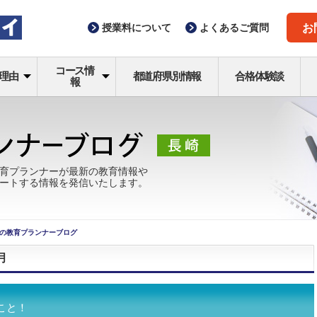
授業料
について
よくある
ご質問
お
コース情
理由
都道府県別情報
合格体験談
報
育プランナーが最新の教育情報や
ートする情報を発信いたします。
の教育プランナーブログ
月
こと！