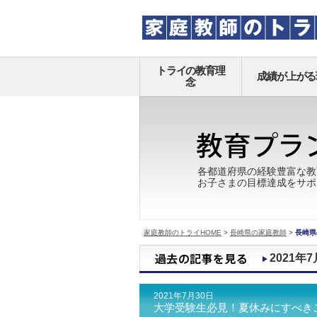
トライの教育理
成績が上がる
念
各都道府県の経験豊富な教
お子さまの目標達成をサポ
家庭教師のトライHOME
>
長崎県の家庭教師
>
長崎県
2021年7
2021年7月30日
大学受験生必見！夏休みにすべき