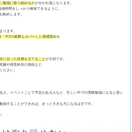
に勉強に取り
組め
るか
が分かれ道になります。
勉強時間をしっかり確保できるように、
お勧めします。
まります。
1・中2の範囲もカバーした基礎固め
を
分に合った目標を立てること
が大切です。
克服や得意科目の強化など、
ください。
る人、イベントごとで予定がある人など、忙しい中での受験勉強になると思い
勉強することができれば、きっと大きな力になるはずです。
！