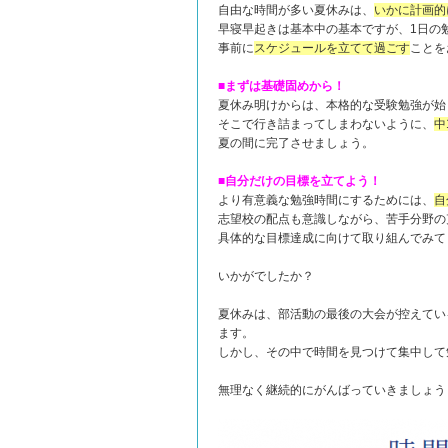
自由な時間が多い夏休みは、
いかに計画的
早寝早起きは基本中の基本ですが、1日の
事前に
スケジュールを立てて過ごす
ことを
■まずは基礎固めから！
夏休み明けからは、本格的な受験勉強が始
そこで行き詰まってしまわないように、
中
夏の間に完了させましょう。
■自分だけの目標を立てよう！
より有意義な勉強時間にするためには、
自
志望校の配点も意識しながら、苦手分野の
具体的な目標達成に向けて取り組んでみて
いかがでしたか？
夏休みは、部活動の最後の大会が控えてい
ます。
しかし、その中で時間を見つけて集中して
無理なく継続的にがんばっていきましょう