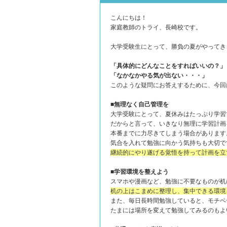
こんにちは！
家庭教師のトライ、長崎校です。
大学受験生にとって、勝負の夏がやってき
「具体的にどんなことをすればいいの？」
「なかなかやる気が出ない・・・」
このような疑問にお答えするために、今回
■無理なく自己管理を
大学受験にとって、夏休みはたっぷり学習
だからと言って、いきなり無理に学習計画
本番までに力尽きてしまう場合があります
気合を入れて勉強に向かう気持ちも大切で
継続的にやり遂げる覚悟を持って計画を立
■学習環境を整えよう
スマホや漫画など、勉強に不要なものが机
机の上はこまめに整理し、集中できる環境
また、毎日長時間勉強していると、モチベ
たまには場所を変えて勉強してみるのもよ