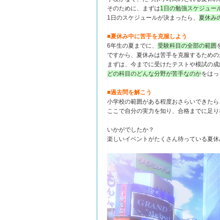
そのために、まずは
1日の勉強スケジュー
1日のスケジュールが決まったら、
夏休み
■夏休み中に苦手を克服しよう
6年生の夏までに、
受験科目の全部の範囲
ですから、夏休みは苦手を克服するための
まずは、今までに受けたテストや模試の成
どの科目のどんな分野が苦手なのか
をはっ
■過去問を解こう
小学校の範囲がある程度おさらいできたら
ここで自分の実力を知り、合格までに足り
いかがでしたか？
楽しいイベントがたくさん待っている夏休