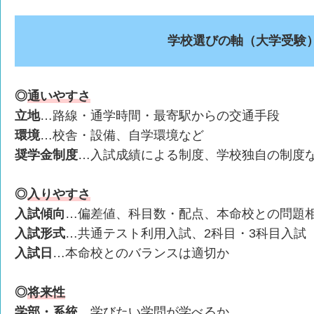
学校選びの軸（大学受験
◎
通いやすさ
立地
…路線・通学時間・最寄駅からの交通手段
環境
…校舎・設備、自学環境など
奨学金制度
…入試成績による制度、学校独自の制度
◎
入りやすさ
入試傾向
…偏差値、科目数・配点、本命校との問題
入試形式
…共通テスト利用入試、2科目・3科目入試
入試日
…本命校とのバランスは適切か
◎
将来性
学部・系統
…学びたい学問が学べるか