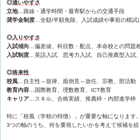
◎
通いやすさ
立地
…路線・通学時間・最寄駅からの交通手段
奨学金制度
…全額/半額免除、入試成績や事前の模試
◎
入りやすさ
入試傾向
…偏差値、科目数・配点、本命校との問題
入試制度
…英語入試、思考力入試、自己推薦型入試
◎
将来性
校風
…自主性⇔規律、面倒見⇔放任、宗教、部活動
教育内容
…国際教育、理数教育、ICT教育
キャリア
…スキル、合格実績、推薦枠・内部進学枠
特に「校風（学校の特徴）」が重要な軸になります
3つの軸のうち、何を重視したいかを考えて候補を絞