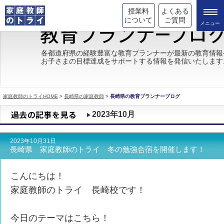
授業料
よくある
について
ご質問
トライの教育理念
各都道府県の経験豊富な教育プランナーが最新の教育情報
お子さまの目標達成をサポートする情報を発信いたします
成績が上がる理由
コース情報
家庭教師のトライHOME
>
長崎県の家庭教師
>
長崎県の教育プランナーブログ
都道府県別情報
2023年10月
合格体験談
2023年10月31日
キャンペーン情報
長崎県 家庭教師のトライ 冬の勉強合宿を開催します！
受験情報
こんにちは！
家庭教師のトライ 長崎校です！
今日のテーマはこちら！