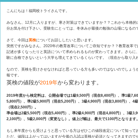
こんにちは！福岡校トライさんです。
みなさん、12月に入りますが、寒さ対策はできていますか？？これから本格的
分お気を付け下さい。受験生にとっては、冬休みが最後の勉強の山場になるの
さて、今回は
英検
についてお話ししたいと思います。
突然ですがみなさん、2020年の教育改革についてご存知ですか？？教育改革で
記述が多くなったりと英語について求められるものが変わってきます。さらに
験に合格できないという大学も増えてきているくらいです。（現在から取り入
なので、英検を受けさせなければと思っている方も多いのではないのでしょう
報です。
英検の値段が
2019年
から変わります。
2019年度から検定料は、公開会場では1級9,500円（現在8,400円）、準1級7,60
5,800円）、準2級5,900円（現在5,200円）、3級4,900円（現在3,800円）、4級
（現在2,500円）。
準会場は2級5,500円（現在5,400円）、準2級4,900円（現在4,800円）、3級3,
2,100円）、5級2,000円（変更なし）。値上げ幅は、最大で1100円となります
もし来年度からも受けようと思っている方はぜひこの値段改定について知って
ただ、値段は上がってはいますが今後の入試は英検が必須となってきますので