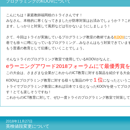
プログラミングのKOOVについて
こんにちは！家庭教師福岡校のトライさんです！
みなさん、本格的に寒くなってきましたが防寒対策はお済みでしょうか？？これ
ます。しっかりと対策して風邪などは引かないようにしましょう！
さて、今回はトライが実施しているプログラミング教室の教材である
KOOV
に
巷でも徐々に噂になっているプログラミング…みなさんはもう対策できています
もう普通の教育として伝播していくことでしょう。
そんなトライのプログラミング教室で使用しているKOOVがなんと、
eラーニングアワード2018フォーラムにて最優秀賞
この大会は、さまざまな企業がこれからのICT教育に対する製品を紹介する大
１位
KOOVはプログラミング教育に対する様々な製品の中で
になったという
トライでプログラミング教室に来れば日本で１位となったKOOVを使ってプロ
す！とても楽しそうですね！
これからのICT教育に対して、ぜひ一度トライのプログラミング教室で対策し
2018年11月27日
英検値段変更について