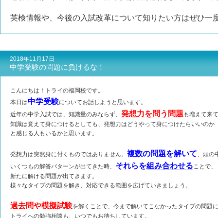
英検情報や、今後の入試改革について知りたい方はぜひ一
2018年11月17日
中学受験の問題に負けるな！
こんにちは！トライの福岡校です。
中学受験
本日は
についてお話しようと思います。
発想力を問う問題
近年の中学入試では、知識量のみならず、
も増えて来
知識は覚えて身につけるとしても、発想力はどうやって身につけたらいいのか
と感じる人もいるかと思います。
複数の問題を解いて
発想力は突然身に付くものではありません。
、頭の
それらを
組み合わせる
いくつもの解答パターンが出てきた時、
ことで、
新たに解ける問題が出てきます。
様々なタイプの問題を解き、対応できる範囲を広げていきましょう。
過去問や模擬試験
を解くことで、今まで解いてこなかったタイプの問題
トライへの勉強相談も、いつでもお待ちしています。