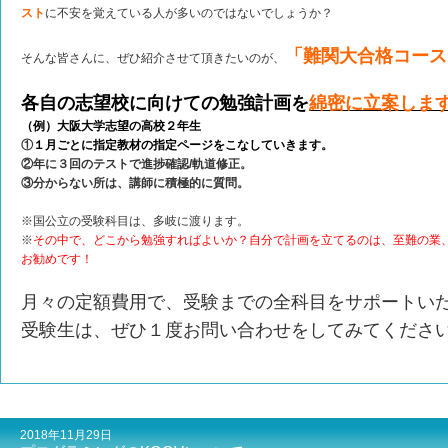
スト
に不安を覚えている人が多いのではないでしょうか？
「難関大合格コース
そんな皆さんに、ぜひ紹介させて頂きたいのが、
各自の志望校に向けての勉強計画を
綿密に立案しま
（例）大阪大学志望の高校２年生
①
１月ごとに指定教材の指定ページをこなしていきます。
②年に３回のテストで進捗確認/軌道修正。
③分からない所は、講師に積極的に質問。
※国公立の受験科目は、多岐に渡ります。
※
その中で、どこから勉強すればよいか？自分で計画を立てるのは、至難の業
お勧めです！
月々の定額費用で、受験までの全科目をサポートい
受験生は、ぜひ１度お問い合わせをしてみてくださ
2018年11月29日