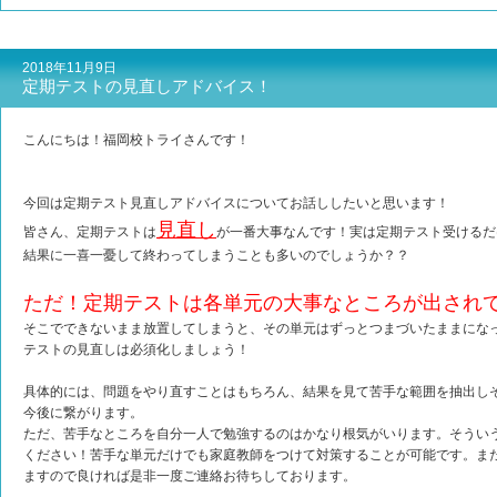
2018年11月9日
定期テストの見直しアドバイス！
こんにちは！福岡校トライさんです！
今回は定期テスト見直しアドバイスについてお話ししたいと思います！
見直し
皆さん、定期テストは
が一番大事なんです！実は定期テスト受けるだ
結果に一喜一憂して終わってしまうことも多いのでしょうか？？
ただ！定期テストは各単元の大事なところが出され
そこでできないまま放置してしまうと、その単元はずっとつまづいたままにな
テストの見直しは必須化しましょう！
具体的には、問題をやり直すことはもちろん、結果を見て苦手な範囲を抽出し
今後に繋がります。
ただ、苦手なところを自分一人で勉強するのはかなり根気がいります。そうい
ください！苦手な単元だけでも家庭教師をつけて対策することが可能です。ま
ますので良ければ是非一度ご連絡お待ちしております。