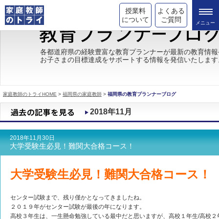
授業料
よくある
について
ご質問
トライの教育理念
各都道府県の経験豊富な教育プランナーが最新の教育情報
お子さまの目標達成をサポートする情報を発信いたします
成績が上がる理由
コース情報
家庭教師のトライHOME
>
福岡県の家庭教師
>
福岡県の教育プランナーブログ
都道府県別情報
2018年11月
合格体験談
2018年11月30日
キャンペーン情報
大学受験生必見！難関大合格コース！
受験情報
大学受験生必見！難関大合格コース！
センター試験まで、残り僅かとなってきましたね。
２０１９年がセンター試験が最後の年になります。
高校３年生は、一生懸命勉強している最中だと思いますが、高校１年生/高校２