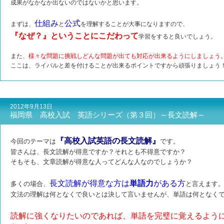
成果がなかなか出ないのではないかと思います。
仕組み
公式
まずは、
と
を理解することが大事になりますので、
『なぜ？』ということにこだわって
学習をすると良いでしょう。
また、
様々な問題に挑戦しどんな問題が出ても対応が出来るようにしましょう
ここは、ライバルと差を付けることが出来るポイントですから頑張りましょう
2012年9月13日
福岡県 高校入試 英語シリーズ（第３回）～長文読解～
『高校入試英語の長文読解』
今回のテーマは
です。
皆さんは、長文読解が得意ですか？それとも不得意ですか？
そもそも、文章読解が得意な人ってどんな人なのでしょうか？
長文読解が得意な方は
単語力
がある方
多くの場合、
と言えます
文法の理解は何となくで良いとは決して言いませんが、単語は何となく
読解に強くなりたいのであれば、単語を完璧に覚えるよう