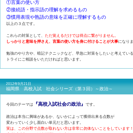
①言葉の使い方
②接続語・指示語の理解を求めるもの
③慣用表現や熟語の意味を正確に理解するもの
以上の３点です。
これらの対策として、
ただ覚えるだけでは得点に繋がりません。
しっかりと意味を押さえ、言葉の使い方を身に付けることが大事
になり
勉強のやり方や、暗記テクニックなど、早急に対策をしたいと考えてい
トライにご相談をいただければと思います。
2012年9月21日
福岡県 高校入試 社会シリーズ（第３回）～政治～
『高校入試社会の政治』
今回のテーマは
です。
政治は本当に興味があるか、ないかによって獲得出来る点数が
変わっていく少し面白い単元だと思います。
実は、この分野で点数が取れない方は非常に勿体ないことをしています