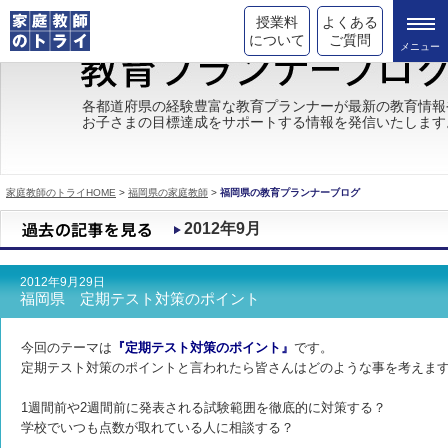
授業料
よくある
について
ご質問
トライの教育理念
各都道府県の経験豊富な教育プランナーが最新の教育情報
お子さまの目標達成をサポートする情報を発信いたします
成績が上がる理由
コース情報
家庭教師のトライHOME
>
福岡県の家庭教師
>
福岡県の教育プランナーブログ
都道府県別情報
2012年9月
合格体験談
2012年9月29日
キャンペーン情報
福岡県 定期テスト対策のポイント
受験情報
今回のテーマは
『定期テスト対策のポイント』
です。
定期テスト対策のポイントと言われたら皆さんはどのような事を考えま
1週間前や2週間前に発表される試験範囲を徹底的に対策する？
学校でいつも点数が取れている人に相談する？