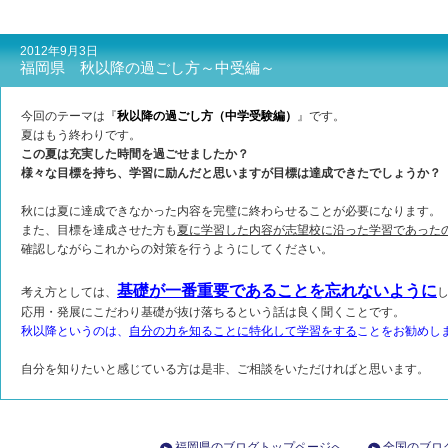
2012年9月3日
福岡県 秋以降の過ごし方～中受編～
今回のテーマは『
秋以降の過ごし方（中学受験編）
』です。
夏はもう終わりです。
この夏は充実した時間を過ごせましたか？
様々な目標を持ち、学習に励んだと思いますが目標は達成できたでしょうか？
秋には夏に達成できなかった内容を完璧に終わらせることが必要になります。
また、目標を達成させた方も
夏に学習した内容が志望校に沿った学習であった
確認しながらこれからの対策を行うようにしてください。
基礎が一番重要であることを忘れないように
考え方としては、
応用・発展にこだわり基礎が抜け落ちるという話は良く聞くことです。
秋以降というのは、
自分の力を知ることに特化して学習をする
ことをお勧めし
自分を知りたいと感じている方は是非、ご相談をいただければと思います。
福岡県のブログトップページへ
全国のブロ