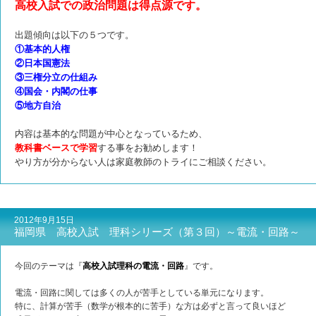
高校入試での政治問題は得点源です。
出題傾向は以下の５つです。
①基本的人権
②日本国憲法
③三権分立の仕組み
④国会・内閣の仕事
⑤地方自治
内容は基本的な問題が中心となっているため、
教科書ベースで学習
する事を
お勧めします！
やり方が分からない人は家庭教師のトライにご相談ください。
2012年9月15日
福岡県 高校入試 理科シリーズ（第３回）～電流・回路～
今回のテーマは『
高校入試理科の電流・回路
』です。
電流・回路に関しては多くの人が苦手としている単元になります。
特に、計算が苦手（数学が根本的に苦手）な方は必ずと言って良いほど