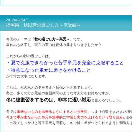
2012年9月4日
福岡県 秋以降の過ごし方～高受編～
今回のテーマは『
秋の過ごし方～高受～
』です。
夏休みも終了し、現在の実力は夏休み前よりつきましたか？
これからの秋の過ごし方は、
・夏で克服できなかった苦手単元を完全に克服すること
・得意になった単元に磨きをかけること
が非常に大事になります。
これは、秋のあとの
冬を考えた勉強
と言えるでしょう。
冬は、多くの方が最後の復習期間のような考え方をお持ちですが、
冬に総復習をするのは、非常に遅い対応
と言えるでしょう。
冬では
出来ないものを出来るようにするという学習
、つまり点数をまだまだ増
今まで手が出なかった単元を集中的に学習し実力を上げるという取り組み
が必
この秋でしっかりと苦手単元を克服し、冬で皆に差がつけられるように頑張り