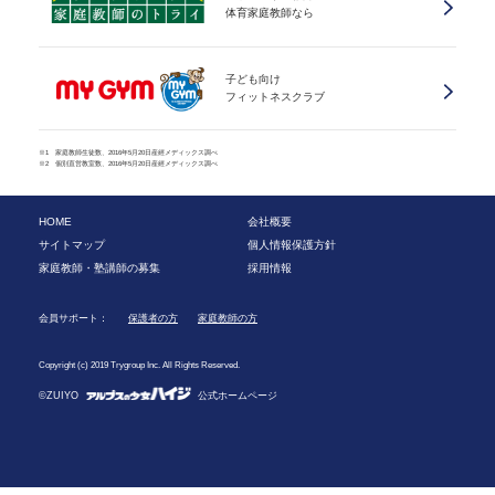
体育家庭教師なら
子ども向け
フィットネスクラブ
※1 家庭教師生徒数、2016年5月20日産經メディックス調べ
※2 個別直営教室数、2016年5月20日産經メディックス調べ
HOME
会社概要
サイトマップ
個人情報保護方針
家庭教師・塾講師の募集
採用情報
会員サポート：
保護者の方
家庭教師の方
Copyright (c) 2019 Trygroup Inc. All Rights Reserved.
©ZUIYO
公式ホームページ