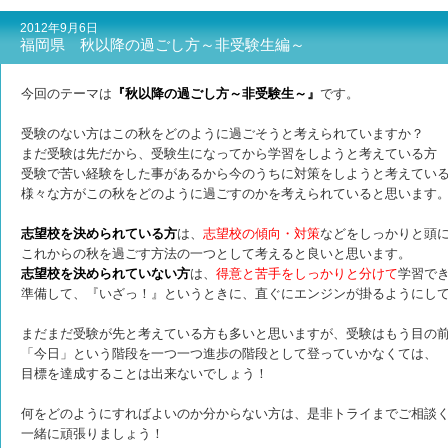
2012年9月6日
福岡県 秋以降の過ごし方～非受験生編～
今回のテーマは
『秋以降の過ごし方～非受験生～』
です。
受験のない方はこの秋をどのように過ごそうと考えられていますか？
まだ受験は先だから、受験生になってから学習をしようと考えている方
受験で苦い経験をした事があるから今のうちに対策をしようと考えてい
様々な方がこの秋をどのように過ごすのかを考えられていると思います
志望校を決められている方
は、
志望校の傾向・対策
などをしっかりと頭
これからの秋を過ごす方法の一つとして考えると良いと思います。
志望校を決められていない方
は、
得意と苦手をしっかりと分けて
学習で
準備して、『いざっ！』というときに、直ぐにエンジンが掛るようにし
まだまだ受験が先と考えている方も多いと思いますが、受験はもう目の
「今日」という階段を一つ一つ進歩の階段として登っていかなくては、
目標を達成
することは出来ないでしょう！
何をどのようにすればよいのか分からない方は、是非トライまでご相談
一緒に頑張りましょう！