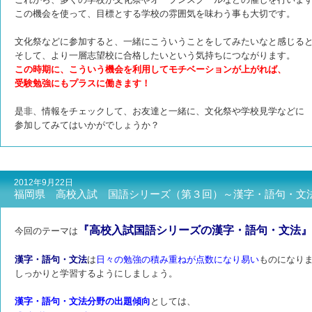
この機会を使って、目標とする学校の雰囲気を味わう事も大切です。
文化祭などに参加すると、一緒にこういうことをしてみたいなと感じる
そして、より一層志望校に合格したいという気持ちにつながります。
この時期に、こういう機会を利用してモチベーションが上がれば、
受験勉強にもプラスに働きます！
是非、情報をチェックして、お友達と一緒に、文化祭や学校見学などに
参加してみてはいかがでしょうか？
2012年9月22日
福岡県 高校入試 国語シリーズ（第３回）～漢字・語句・文
『高校入試国語シリーズの漢字・語句・文法』
今回のテーマは
漢字・語句・文法
は
日々の勉強の積み重ねが点数になり易い
ものになり
しっかりと学習するようにしましょう。
漢字・語句・文法分野の出題傾向
としては、