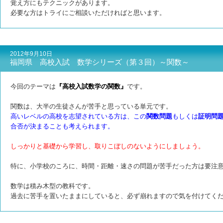
覚え方にもテクニックがあります。
必要な方はトライにご相談いただければと思います。
2012年9月10日
福岡県 高校入試 数学シリーズ（第３回）～関数～
今回のテーマは
『高校入試数学の関数』
です。
関数は、大半の生徒さんが苦手と思っている単元です。
高いレベルの高校を志望されている方は、この
関数問題
もしくは
証明問
合否が決まることも考えられます。
しっかりと基礎から学習し、取りこぼしのないようにしましょう。
特に、小学校のころに、時間・距離・速さの問題が苦手だった方は要注
数学は積み木型の教科です。
過去に苦手を置いたままにしていると、必ず崩れますので気を付けてく