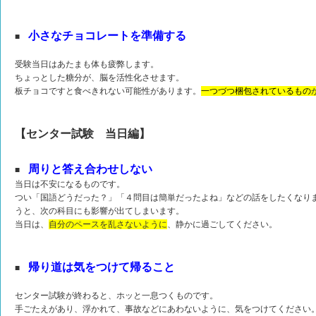
小さなチョコレートを準備する
■
受験当日はあたまも体も疲弊します。
ちょっとした糖分が、脳を活性化させます。
板チョコですと食べきれない可能性があります。
一つづつ梱包されているもの
【センター試験 当日編】
周りと答え合わせしない
■
当日は不安になるものです。
つい「国語どうだった？」「４問目は簡単だったよね」などの話をしたくなり
うと、次の科目にも影響が出てしまいます。
当日は、
自分のペースを乱さないように
、静かに過ごしてください。
帰り道は気をつけて帰ること
■
センター試験が終わると、ホッと一息つくものです。
手ごたえがあり、浮かれて、事故などにあわないように、気をつけてください