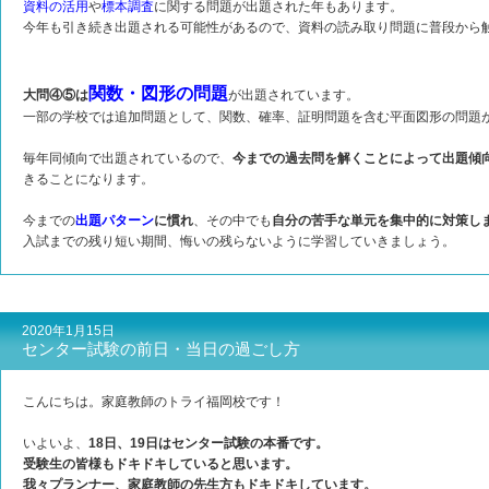
資料の活用
や
標本調査
に関する問題が出題された年もあります。
今年も引き続き出題される可能性があるので、資料の読み取り問題に普段から
関数・図形の問題
大問④⑤は
が出題されています。
一部の学校では追加問題として、関数、確率、証明問題を含む平面図形の問題
毎年同傾向で出題されているので、
今までの過去問を解くことによって出題傾
きることになります。
今までの
出題パターン
に慣れ
、その中でも
自分の苦手な単元を集中的に対策し
入試までの残り短い期間、悔いの残らないように学習していきましょう。
2020年1月15日
センター試験の前日・当日の過ごし方
こんにちは。家庭教師のトライ福岡校です！
いよいよ、
18日、19日はセンター試験の本番です。
受験生の皆様もドキドキしていると思います。
我々プランナー、家庭教師の先生方もドキドキしています。