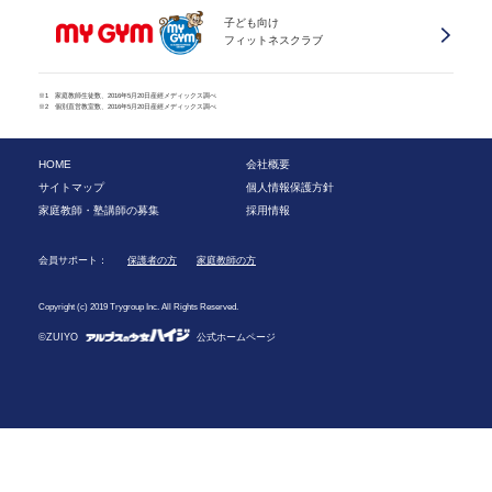
子ども向け
フィットネスクラブ
※1 家庭教師生徒数、2016年5月20日産經メディックス調べ
※2 個別直営教室数、2016年5月20日産經メディックス調べ
HOME
会社概要
サイトマップ
個人情報保護方針
家庭教師・塾講師の募集
採用情報
会員サポート：
保護者の方
家庭教師の方
Copyright (c) 2019 Trygroup Inc. All Rights Reserved.
©ZUIYO
公式ホームページ