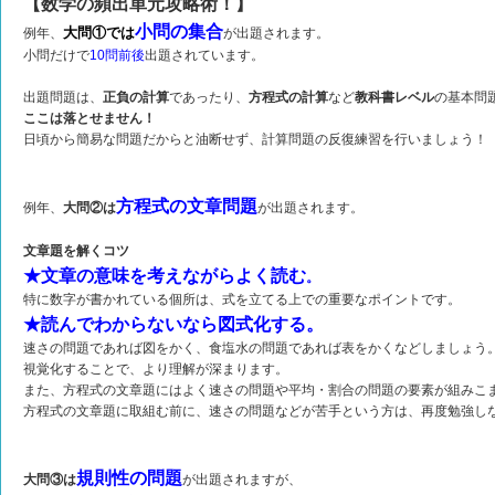
【数学の頻出単元攻略術！】
小問の集合
大問①では
例年、
が出題されます。
小問だけで
10問前後
出題されています。
出題問題は、
正負の計算
であったり、
方程式の計算
など
教科書レベル
の基本問
ここは落とせません！
日頃から簡易な問題だからと油断せず、計算問題の反復練習を行いましょう！
方程式の文章問題
例年、
大問②は
が出題されます。
文章題を解くコツ
★文章の意味を考えながらよく読む
。
特に数字が書かれている個所は、式を立てる上での重要なポイントです。
★読んでわからないなら図式化する。
速さの問題であれば図をかく、食塩水の問題であれば表をかくなどしましょう
視覚化することで、より理解が深まります。
また、方程式の文章題にはよく速さの問題や平均・割合の問題の要素が組みこ
方程式の文章題に取組む前に、速さの問題などが苦手という方は、再度勉強し
規則性の問題
大問③は
が出題されますが、