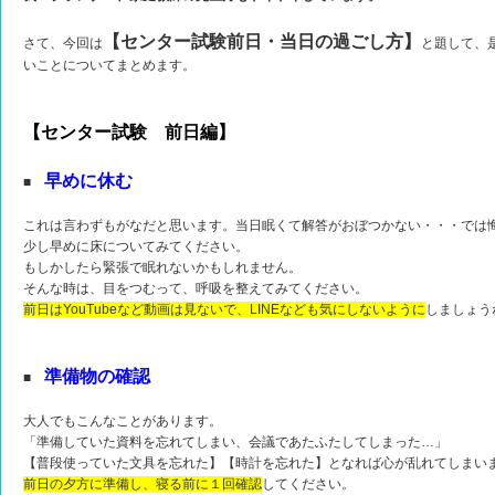
【センター試験前日・当日の過ごし方】
さて、今回は
と題して、
いことについてまとめます。
【センター試験 前日編】
早めに休む
■
これは言わずもがなだと思います。当日眠くて解答がおぼつかない・・・では
少し早めに床についてみてください。
もしかしたら緊張で眠れないかもしれません。
そんな時は、目をつむって、呼吸を整えてみてください。
前日はYouTubeなど動画は見ないで、LINEなども気にしないように
しましょう
準備物の確認
■
大人でもこんなことがあります。
「準備していた資料を忘れてしまい、会議であたふたしてしまった…」
【普段使っていた文具を忘れた】【時計を忘れた】となれば心が乱れてしまい
前日の夕方に準備し、寝る前に１回確認
してください。