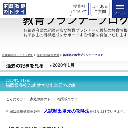
授業料
よくある
について
ご質問
トライの教育理念
各都道府県の経験豊富な教育プランナーが最新の教育情報
お子さまの目標達成をサポートする情報を発信いたします
成績が上がる理由
コース情報
家庭教師のトライHOME
>
福岡県の家庭教師
>
福岡県の教育プランナーブログ
都道府県別情報
2020年1月
合格体験談
2020年1月17日
キャンペーン情報
福岡県高校入試 数学頻出単元の攻略
受験情報
こんにちは！ 家庭教師のトライ福岡校です！
入試頻出単元の攻略法
今回は高校受験生必見！
を取り上げていきます。