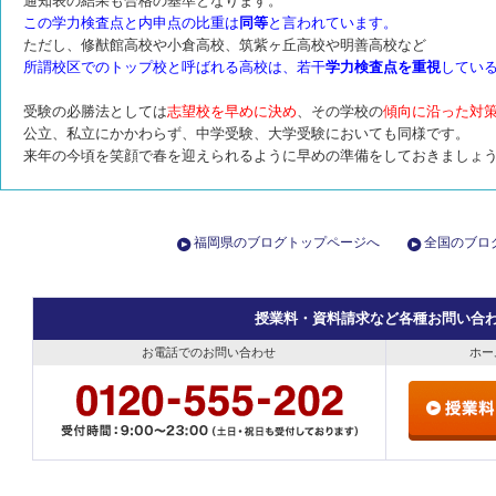
通知表の結果も合格の基準となります。
この学力検査点と内申点の比重は
同等
と言われています。
ただし、修猷館高校や小倉高校、筑紫ヶ丘高校や明善高校など
所謂校区でのトップ校と呼ばれる高校は、若干
学力検査点を重視
してい
受験の必勝法としては
志望校を早めに決め
、その学校の
傾向に沿った対
公立、私立にかかわらず、中学受験、大学受験においても同様です。
来年の今頃を笑顔で春を迎えられるように早めの準備をしておきましょ
福岡県のブログトップページへ
全国のブロ
授業料・資料請求など各種お問い合
お電話でのお問い合わせ
ホー