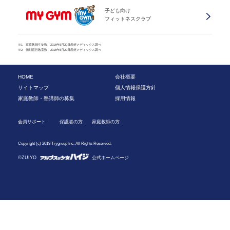
子ども向け
フィットネスクラブ
※1 家庭教師生徒数、2016年5月20日産經メディックス調べ
※2 個別直営教室数、2016年5月20日産經メディックス調べ
HOME
会社概要
サイトマップ
個人情報保護方針
家庭教師・塾講師の募集
採用情報
会員サポート：
保護者の方
家庭教師の方
Copyright (c) 2019 Trygroup Inc. All Rights Reserved.
©ZUIYO
公式ホームページ