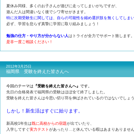
夏休み同様、多くのお子さんが遊びに走ってしまいがちですが、
遊んだ人は
間違いなく後でシワ寄せがきます。
特に次期受験生に関しては、自らの可能性を縮め選択肢を無くしてしま
必ず、学習を怠らず真摯に学習に取り組みましょう！
勉強の仕方・やり方が分からない人
はトライが全力でサポート致します
是非一度ご相談ください！
2012年3月25日
福岡県 受験を終えた皆さんへ
今回のテーマは
『受験を終えた皆さんへ』
です。
先日の合格発表で福岡県の受験はほぼ全て終了しました。
受験を終えた皆さんは今思い切り羽を伸ばされているのではないでしょ
しかし！新生活はすぐに始ります。
新高校1年生は
既に高校からの宿題
が出ていたり、
入学してすぐ
実力テスト
があったり…と休んでいる暇はあまりありませ