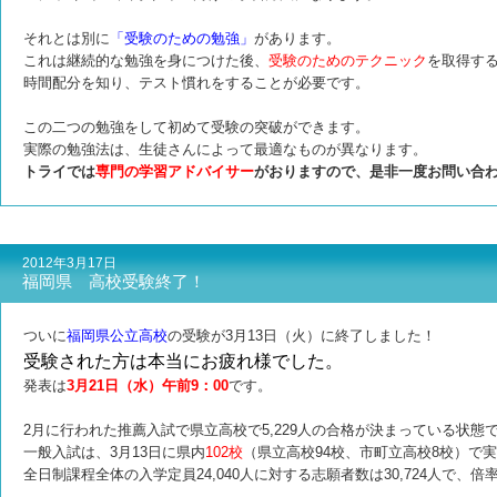
それとは別に
「受験のための勉強」
があります。
これは継続的な勉強を身につけた後、
受験のためのテクニック
を取得す
時間配分を知り、テスト慣れをすることが必要です。
この二つの勉強をして初めて受験の突破ができます。
実際の勉強法は、生徒さんによって最適なものが異なります。
トライでは
専門の学習アドバイサー
がおりますので、是非一度お問い合
2012年3月17日
福岡県 高校受験終了！
ついに
福岡県公立高校
の受験が3月13日（火）に終了しました！
受験された方は本当にお疲れ様でした。
発表は
3月21日（水）午前9：00
です。
2月に行われた推薦入試で県立高校で5,229人の合格が決まっている状態
一般入試は、3月13日に県内
102校
（県立高校94校、市町立高校8校）で
全日制課程全体の入学定員24,040人に対する志願者数は30,724人で、倍