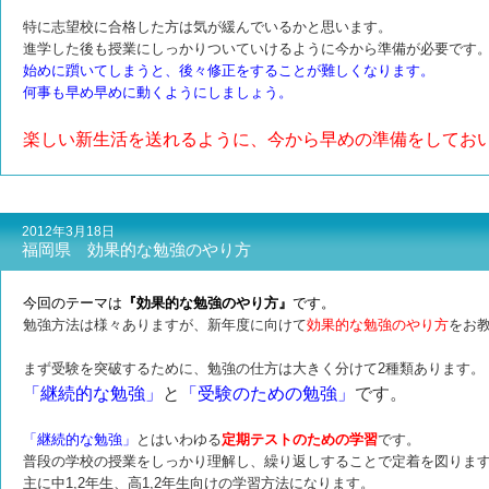
特に志望校に合格した方は気が緩んでいるかと思います。
進学した後も授業にしっかりついていけるように今から準備が必要です
始めに躓いてしまうと、後々修正をすることが難しくなります。
何事も早め早めに動くようにしましょう。
楽しい新生活を送れるように、今から早めの準備をしてお
2012年3月18日
福岡県 効果的な勉強のやり方
今回のテーマは
『効果的な勉強のやり方』
です。
勉強方法は様々ありますが、新年度に向けて
効果的な勉強のやり方
をお
まず受験を突破するために、勉強の仕方は大きく分けて2種類あります。
「継続的な勉強」
と
「受験のための勉強」
です。
「継続的な勉強」
とはいわゆる
定期テストのための学習
です。
普段の学校の授業をしっかり理解し、繰り返しすることで定着を図りま
主に中1,2年生、高1,2年生向けの学習方法になります。