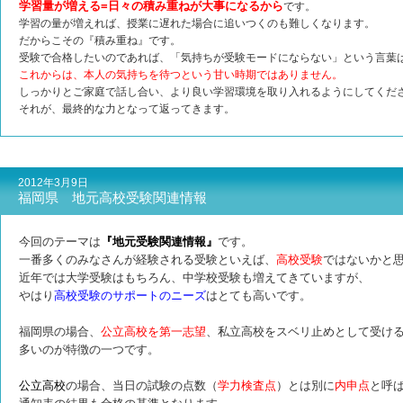
学習量が増える=日々の積み重ねが大事になるから
です。
学習の量が増えれば、授業に遅れた場合に追いつくのも難しくなります。
だからこその『積み重ね』です。
受験で合格したいのであれば、「気持ちが受験モードにならない」という言葉
これからは、本人の気持ちを待つという甘い時期ではありません。
しっかりとご家庭で話し合い、より良い学習環境を取り入れるようにしてくだ
それが、最終的な力となって返ってきます。
2012年3月9日
福岡県 地元高校受験関連情報
今回のテーマは
『地元受験関連情報』
です。
一番多くのみなさんが経験される受験といえば、
高校受験
ではないかと
近年では大学受験はもちろん、中学校受験も増えてきていますが、
やはり
高校受験のサポートのニーズ
はとても高いです。
福岡県の場合、
公立高校を第一志望
、私立高校をスベリ止めとして受け
多いのが
特徴の一つです。
公立高校
の場合、当日の試験の点数（
学力検査点
）とは別に
内申点
と呼