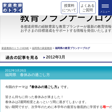
授業料
よくある
について
ご質問
トライの教育理念
各都道府県の経験豊富な教育プランナーが最新の教育情報
お子さまの目標達成をサポートする情報を発信いたします
成績が上がる理由
コース情報
家庭教師のトライHOME
>
福岡県の家庭教師
>
福岡県の教育プランナーブログ
都道府県別情報
2012年3月
合格体験談
2012年3月26日
キャンペーン情報
福岡県 春休みの過ごし方
受験情報
今回のテーマは
『春休みの過ごし方』
です。
皆さん待ちに待った春休みが来ました！
春休みは2週間程度とあっという間に過ぎてしまいます。
短い期間ですが、次学年のために本学年の復習を徹底的に学習する
唯一