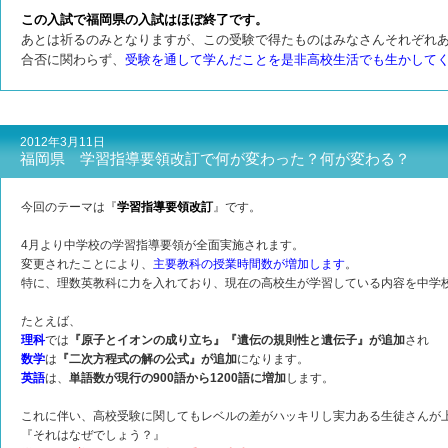
この入試で福岡県の入試はほぼ終了です。
あとは祈るのみとなりますが、この受験で得たものはみなさんそれぞれ
合否に関わらず、
受験を通して学んだことを是非高校生活でも生かして
2012年3月11日
福岡県 学習指導要領改訂で何が変わった？何が変わる？
今回のテーマは『
学習指導要領改訂
』です。
4月より中学校の学習指導要領が全面実施されます。
変更されたことにより、
主要教科の授業時間数が増加します
。
特に、理数英教科に力を入れており、現在の高校生が学習している内容を中学
たとえば、
理科
では
『原子とイオンの成り立ち』『遺伝の規則性と遺伝子』が追加
され
数学
は
『二次方程式の解の公式』が追加
になります。
英語
は、
単語数が現行の900語から1200語に増加
します。
これに伴い、高校受験に関してもレベルの差がハッキリし実力ある生徒さんが
『それはなぜでしょう？』