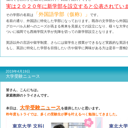
実は２０２０年に新学部を設立すると公表されてい
「外国語学部（仮称）」
その学部の名前は
です。
名前の通り、外国語に特化した学部になっております。既存の文学部から外国
グローバル人材へのニーズが高まる将来を見据えての設立になり、様々な大学
ついに福岡でも西南学院大学が先陣を切っての新学部設立となります。
英語以外の言語や留学制度、さらには留学生と授業ができるなど実践的な英語
もし、英語に特化した学部を目指したい方や留学に興味がある方は是非一度検
2019年4月19日
大学受験ニュース
皆さん、こんにちは。
家庭教師のトライさんです。
大学受験ニュース
本日は、
を提供したいと思います。
昨年度もトライでは、多くの受験生が夢を叶えるべく勉強してきました。