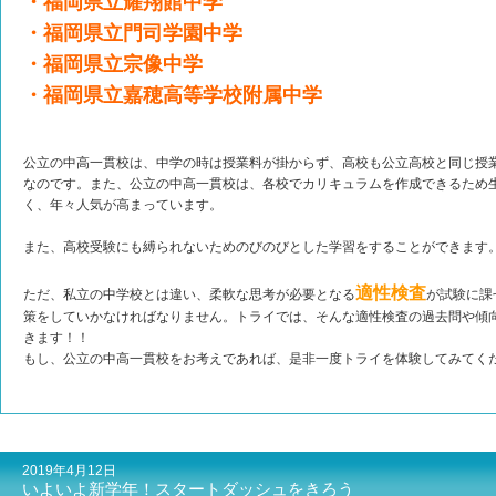
・福岡県立耀翔館中学
・福岡県立門司学園中学
・福岡県立宗像中学
・福岡県立嘉穂高等学校附属中学
公立の中高一貫校は、中学の時は授業料が掛からず、高校も公立高校と同じ授
なのです。また、公立の中高一貫校は、各校でカリキュラムを作成できるため
く、年々人気が高まっています。
また、高校受験にも縛られないためのびのびとした学習をすることができます
適性検査
ただ、私立の中学校とは違い、柔軟な思考が必要となる
が試験に課
策をしていかなければなりません。トライでは、そんな適性検査の過去問や傾
きます！！
もし、公立の中高一貫校をお考えであれば、是非一度トライを体験してみてく
2019年4月12日
いよいよ新学年！スタートダッシュをきろう