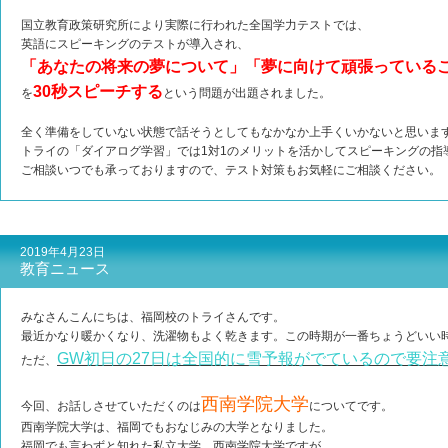
国立教育政策研究所により実際に行われた全国学力テストでは、
英語にスピーキングのテストが導入され、
「あなたの将来の夢について」「夢に向けて頑張っている
30秒スピーチする
を
という問題が出題されました。
全く準備をしていない状態で話そうとしてもなかなか上手くいかないと思いま
トライの「ダイアログ学習」では1対1のメリットを活かしてスピーキングの指
ご相談いつでも承っておりますので、テスト対策もお気軽にご相談ください。
2019年4月23日
教育ニュース
みなさんこんにちは、福岡校のトライさんです。
最近かなり暖かくなり、洗濯物もよく乾きます。この時期が一番ちょうどいい
GW初日の27日は全国的に雪予報がでているので要注
ただ、
西南学院大学
今回、お話しさせていただくのは
についてです。
西南学院大学は、福岡でもおなじみの大学となりました。
福岡でも言わずと知れた私立大学、西南学院大学ですが