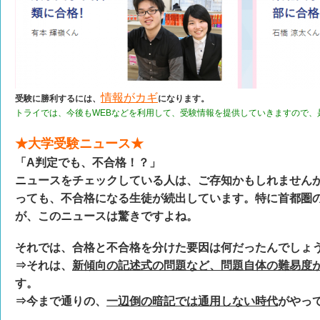
情報がカギ
受験に勝利するには、
になります。
トライでは、今後もWEBなどを利用して、受験情報を提供していきますので、
★大学受験ニュース★
「A判定でも、不合格！？」
ニュースをチェックしている人は、ご存知かもしれません
っても、不合格になる生徒が続出しています。特に首都圏
が、このニュースは驚きですよね。
それでは、合格と不合格を分けた要因は何だったんでしょ
⇒それは、
新傾向の記述式の問題など、問題自体の難易度
す。
⇒今まで通りの、
一辺倒の暗記では通用しない時代
がやっ