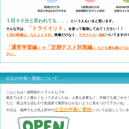
１日３０分と言われても、、、
という人もいると思います。
「トライイット」
そんな方は、
を使って勉強してみてください！！
１回の映像は、なんと１５分。
映像だけなく、
テキストも一緒
についてますの
「通常学習編」
「定期テスト対策編」
や
なども兼ね備えてお
さい。
公立の中高一貫校について
こんにちは！福岡校のトライさんです。
最近ではすごく暖かくなってきましたね。上着も必要なく、半袖でも過ごせそ
ただ、夜は冷え込むので気温差で風邪をひかないように気をつけて下さいね。
公立の中高一貫校
今日は、福岡でも人気上昇中の
についてお話ししてい