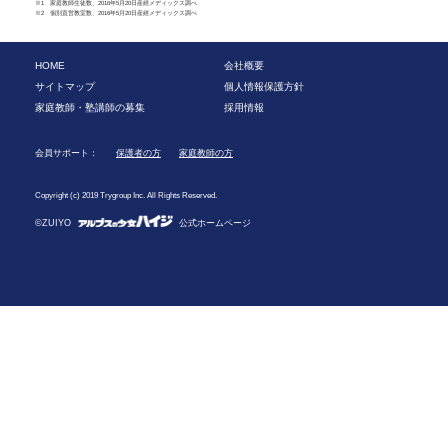
※1 家庭教師生徒数、2016年5月20日産經メディックス調べ
※2 個別直営教室数、2016年5月20日産經メディックス調べ
HOME
会社概要
サイトマップ
個人情報保護方針
家庭教師・塾講師の募集
採用情報
会員サポート：
保護者の方
家庭教師の方
Copyright (c) 2019 Trygroup Inc. All Rights Reserved.
©ZUIYO
公式ホームページ