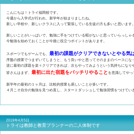
こんにちは！トライ福岡校です。
今週から入学式が行われ、新学年が始まりましたね。
新しい学校や、新しいクラスに入って緊張している生徒の方も多いと思います
新しいことがいっぱいで、勉強に手をつけている暇がないと思っていらっしゃ
今勉強を始めておくことが今後に役立つポイントがあります。
最初の課題がクリアできないとやる気
スポーツでもゲームでも、
序盤の授業でつまずいてしまうと、もう良いやと思ってそのままのペースにな
逆に最初の課題を楽々クリアできれば、次もやってみようという気持ちになり
最初に出た宿題をバッチリやること
皆さんはまず、
を意識してやっ
新学年の最初の１ヶ月は、比較的授業も易しいことが多いです。
４月こそ自分の勉強を見つめ直し、スタートダッシュして勉強習慣をつけてい
2019年4月5日
トライは教師と教育プランナーの二人体制です