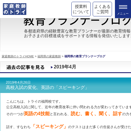
授業料
よくある
について
ご質問
トライの教育理念
各都道府県の経験豊富な教育プランナーが最新の教育情報
お子さまの目標達成をサポートする情報を発信いたします
成績が上がる理由
コース情報
家庭教師のトライHOME
>
福岡県の家庭教師
>
福岡県の教育プランナーブログ
都道府県別情報
2019年4月
合格体験談
2019年4月26日
キャンペーン情報
高校入試の変化、英語の「スピーキング」
受験情報
こんにちは、トライの福岡校です。
公立高校入試に関して、近年の教育改革に伴い問われる力が変わってきていま
英語の4技能
読む、書く、聞く、話す
その一つが
と言われる、
の力
「スピーキング」
話す、すなわち
のテストはまだ多くの生徒さんが受け