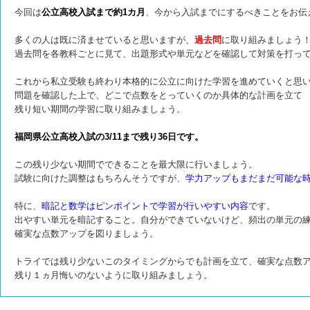
今回は
公立高校入試まで約1カ月
、今から入試までにするべきことをお伝
多くの人は既に済ませていると思いますが、
過去問
に取り組みましょう
過去問を各教科ごとに見て、出題形式や単元などを確認して対策を打っ
これから私立受験も終わり本格的に公立に向けた学習を進めていくと思
問題を確認した上で、
どこで点数をとっていくのか具体的な計画を立て
残り短い期間の学習に取り組みましょう。
福岡県公立高校入試の3/11まで残り36日です。
この残り少ない期間でできることを最大限に行いましょう。
試験に向けた調整はもちろんそうですが、
学力アップもまだまだ可能な
特に、
暗記と数学はピンポイントで学習が行いやすい内容
です。
出やすい単元を暗記すること。自分ができていないけど、頻出の単元の
確実な点数アップを図りましょう。
トライでは残り少ないこのタイミングからでも計画を立て、確実な点数
残り１ヵ月悔いのないように取り組みましょう。