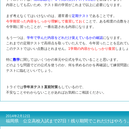
内容としても広いため、テスト前の学習がこれまで以上に必要になります。
まず考えなくてはいけないのは、通常通り
定期テスト
であることです。
今学期習った内容をしっかり理解して復習しておく
ことで、ある程度の点数を
今学期に習ったことが、一番出題される内容になります。
もう一つは、
学年で学んだ内容をどれだけ覚えているかの確認
になります。
これまでの定期テストで高得点を取っていた人でも、今年習ったことを忘れて
このテストではいい点数はとれません。
1学期の内容からしっかり復習
しましょ
特に
数学
に関してはいくつかの単元や公式を学んでいることと思います。
どのような問題でどの公式を使うのか、何を求めるのかを再確認して練習問題
テストに臨むといいでしょう。
トライでは
学年末テスト直前対策
もしているので、
不安なことやわからないことがあればお気軽にご相談ください。
2014年2月12日
福岡県 公立高校入試まで27日！残り期間でこれだけはやろう