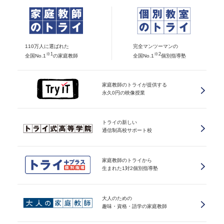
110万人に選ばれた
完全マンツーマンの
※1
※2
全国No.1
の家庭教師
全国No.1
個別指導塾
家庭教師のトライが提供する
永久0円の映像授業
トライの新しい
通信制高校サポート校
家庭教師のトライから
生まれた1対2個別指導塾
大人のための
趣味・資格・語学の家庭教師