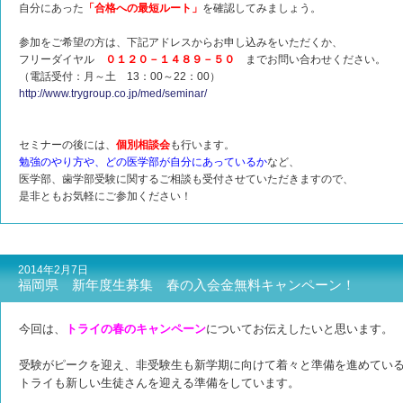
自分にあった
「合格への最短ルート」
を確認してみましょう。
参加をご希望の方は、下記アドレスからお申し込みをいただくか、
フリーダイヤル
０１２０－１４８９－５０
までお問い合わせください。
（電話受付：月～土 13：00～22：00）
http://www.trygroup.co.jp/med/seminar/
セミナーの後には、
個別相談会
も行います。
勉強のやり方や、どの医学部が自分にあっているか
など、
医学部、歯学部受験に関するご相談も受付させていただきますので、
是非ともお気軽にご参加ください！
2014年2月7日
福岡県 新年度生募集 春の入会金無料キャンペーン！
今回は、
トライの春のキャンペーン
についてお伝えしたいと思います。
受験がピークを迎え、非受験生も新学期に向けて着々と準備を進めてい
トライも新しい生徒さんを迎える準備をしています。