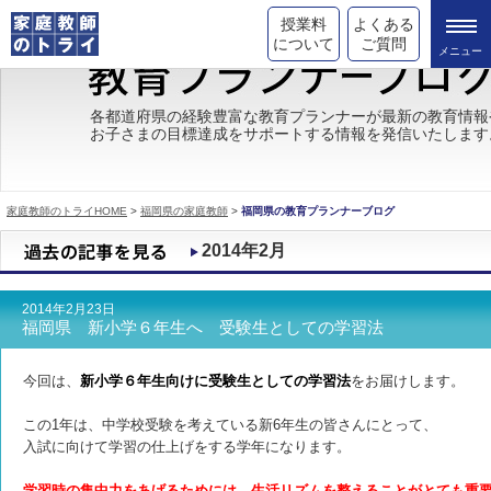
授業料
よくある
について
ご質問
トライの教育理念
各都道府県の経験豊富な教育プランナーが最新の教育情報
お子さまの目標達成をサポートする情報を発信いたします
成績が上がる理由
コース情報
家庭教師のトライHOME
>
福岡県の家庭教師
>
福岡県の教育プランナーブログ
都道府県別情報
2014年2月
合格体験談
2014年2月23日
キャンペーン情報
福岡県 新小学６年生へ 受験生としての学習法
受験情報
今回は、
新小学６年生向けに受験生としての学習法
をお届けします。
この1年は、中学校受験を考えている新6年生の皆さんにとって、
入試に向けて学習の仕上げをする学年になります。
学習時の集中力をあげるためには、生活リズムを整えることがとても重