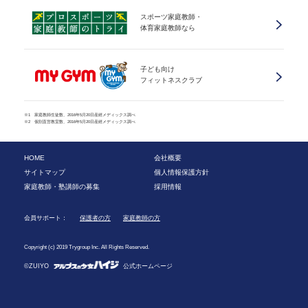
スポーツ家庭教師・
体育家庭教師なら
子ども向け
フィットネスクラブ
※1 家庭教師生徒数、2016年5月20日産經メディックス調べ
※2 個別直営教室数、2016年5月20日産經メディックス調べ
HOME
会社概要
サイトマップ
個人情報保護方針
家庭教師・塾講師の募集
採用情報
会員サポート：
保護者の方
家庭教師の方
Copyright (c) 2019 Trygroup Inc. All Rights Reserved.
©ZUIYO
公式ホームページ