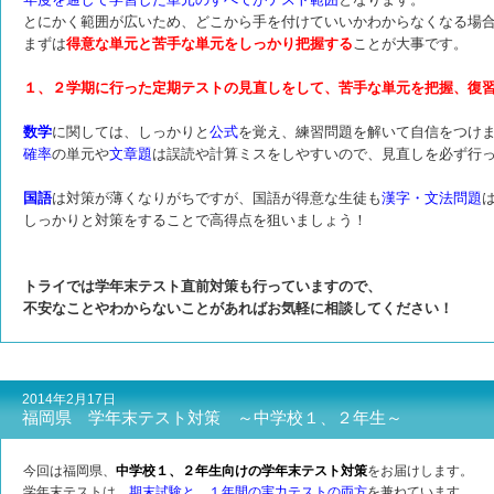
とにかく範囲が広いため、どこから手を付けていいかわからなくなる場
まずは
得意な単元と苦手な単元をしっかり把握する
ことが大事です。
１、２学期に行った定期テストの見直しをして、苦手な単元を把握、復
数学
に関しては、しっかりと
公式
を覚え、練習問題を解いて自信をつけ
確率
の単元や
文章題
は誤読や計算ミスをしやすいので、見直しを必ず行
国語
は対策が薄くなりがちですが、国語が得意な生徒も
漢字・文法問題
しっかりと対策をすることで高得点を狙いましょう！
トライでは学年末テスト直前対策も行っていますので、
不安なことやわからないことがあればお気軽に相談してください！
2014年2月17日
福岡県 学年末テスト対策 ～中学校１、２年生～
今回は福岡県、
中学校１、２年生向けの学年末テスト対策
をお届けします。
学年末テストは、
期末試験と、１年間の実力テストの両方
を兼ねています。