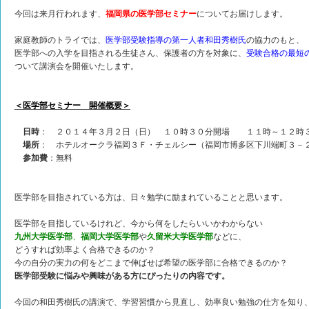
今回は来月行われます、
福岡県の医学部セミナー
についてお届けします。
家庭教師のトライでは、
医学部受験指導
の第一人
者和田秀樹氏
の協力のもと、
医学部への入学を目指される生徒さん、保護者の方を対象に、
受験合格の最短
ついて講演会を開催いたします。
＜医学部セミナー 開催概要＞
日時
： ２０１４年３月２日（日） １０時３０分開場 １１時～１２時
場所
： ホテルオークラ福岡３Ｆ・チェルシー（福岡市博多区下川端町３－
参加費
：無料
医学部を目指されている方は、日々勉学に励まれていることと思います。
医学部を目指しているけれど、今から何をしたらいいかわからない
九州大学医学部
、
福岡大学医学部
や
久留米大学医学部
などに、
どうすれば効率よく合格できるのか？
今の自分の実力の何をどこまで伸ばせば希望の医学部に合格できるのか？
医学部受験に悩みや興味がある方にぴったりの内容です。
今回の和田秀樹氏の講演で、学習習慣から見直し、効率良い勉強の仕方を知り