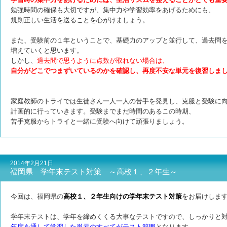
勉強時間の確保も大切ですが、集中力や学習効率をあげるためにも、
規則正しい生活を送ることを心がけましょう。
また、受験前の１年ということで、基礎力のアップと並行して、過去問
増えていくと思います。
しかし、
過去問で思うように点数が取れない場合は、
自分がどこでつまずいているのかを確認し、再度不安な単元を復習しま
家庭教師のトライでは生徒さん一人一人の苦手を発見し、克服と受験に
計画的に行っていきます。受験までまだ時間のあるこの時期、
苦手克服からトライと一緒に受験へ向けて頑張りましょう。
2014年2月21日
福岡県 学年末テスト対策 ～高校１、２年生～
今回は、福岡県の
高校１、２年生向けの学年末テスト対策
をお届けしま
学年末テストは、学年を締めくくる大事なテストですので、しっかりと
年度を通して学習した単元のすべてがテスト範囲
となります。