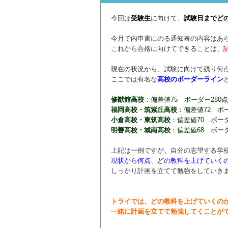
今回は
受験生
に向けて、
試験日までど
今月で内申書にのる通知表の内容はあ
これから合格に向けてできることは、
現在の状況から、試験に向けて残り何
ここでは有名な
高校のボーダーライン
修猷館高校
：偏差値75 ボーダー280点
福岡高校・筑紫丘高校
：偏差値72 ボー
小倉高校・東筑高校
：偏差値70 ボーダ
明善高校・城南高校
：偏差値68 ボーダ
上記は一例ですが、自分の志望する学
現状から何点、どの教科を上げていく
しっかり計画を立てて勉強をしていき
トライでは、どの教科を上げていくの
一緒に計画を立てて勉強してくことが