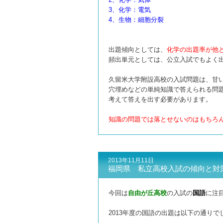
3、化学：電気
4、生物：細胞分裂
出題傾向としては、
化学の出題率が他
頻出単元としては、公立入試でもよく
久留米大学附設高校の入試問題は、甘
穴埋めなどの単純知識で答えられる問
考えて答えを出す必要があります。
知識の問題では落とせないのはもちろ
2013年11月11日
福岡県 私立高校入試の傾向と対
今回は
自由が丘高校
の入試の
国語
に注
2013年度の国語の出題は以下の通りで