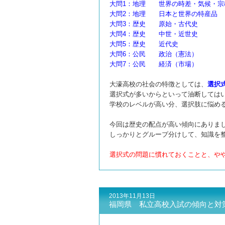
大問1：地理 世界の時差・気候・宗
大問2：地理 日本と世界の特産品
大問3：歴史 原始・古代史
大問4：歴史 中世・近世史
大問5：歴史 近代史
大問6：公民 政治（憲法）
大問7：公民 経済（市場）
大濠高校の社会の特徴としては、
選択
選択式が多いからといって油断しては
学校のレベルが高い分、選択肢に悩め
今回は歴史の配点が高い傾向にありま
しっかりとグループ分けして、知識を
選択式の問題に慣れておくことと、や
2013年11月13日
福岡県 私立高校入試の傾向と対