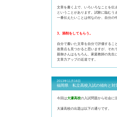
文章を書く上で、いろいろなことを伝
ということがあります。
試験に臨むう
一番伝えたいことは何なのか、自分の
3、添削をしてもらう。
自分で書いた文章を自分で評価するこ
改善点も見つかると思いますが、
それ
親御さんはもちろん、家庭教師の先生
文章力アップの近道です。
2013年11月16日
福岡県 私立高校入試の傾向と対
今回は
大濠高校
の入試問題から社会に
大濠高校の出題は以下の通りです。