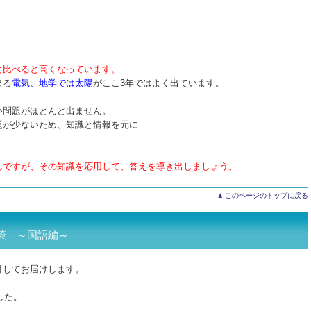
と比べると高くなっています。
出る
電気、地学では太陽
がここ3年ではよく出ています。
い問題がほとんど出ません。
題が少ないため、知識と情報を元に
んですが、その知識を応用して、答えを導き出しましょう。
このページのトップに戻る
策 ～国語編～
目してお届けします。
した。