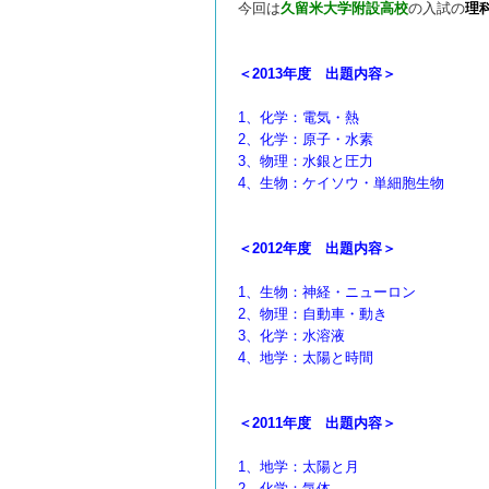
今回は
久留米大学附設高校
の入試の
理
＜2013年度 出題内容＞
1、化学：電気・熱
2、化学：原子・水素
3、物理：水銀と圧力
4、生物：ケイソウ・単細胞生物
＜2012年度 出題内容＞
1、生物：神経・ニューロン
2、物理：自動車・動き
3、化学：水溶液
4、地学：太陽と時間
＜2011年度 出題内容＞
1、地学：太陽と月
2、化学：気体