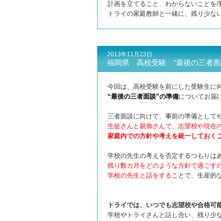
計画を立てること、わからないことを
トライの家庭教師と一緒に、残り少な
2013年11月23日
福岡県 高校受験 “最後の三者面
今回は、高校受験を前にした受験生に
“最後の三者面談”の準備
についてお届
三者面談に向けて、事前の準備として
生徒さんと親御さんで、志望校や現在
家庭内での方針や考えを統一しておく
学校の先生の考えを否定するつもりは
残り数カ月をどのような方針で過ごす
学校の先生と話をする
ことで、
生産的
トライでは、いつでも志望校や合格可
学校やトライさんと話し合い、残り少