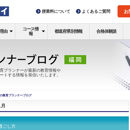
授業料
について
よくある
ご質問
お
コース情
理由
都道府県別情報
合格体験談
報
育プランナーが最新の教育情報や
ートする情報を発信いたします。
の教育プランナーブログ
1月
過ごし方