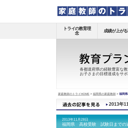
トライの教育理
成績が上がる
念
各都道府県の経験豊富な教
お子さまの目標達成をサポ
家庭教師のトライHOME
>
福岡県の家庭教師
>
福岡県
2013年1
2013年11月28日
福岡県 高校受験 試験日までの