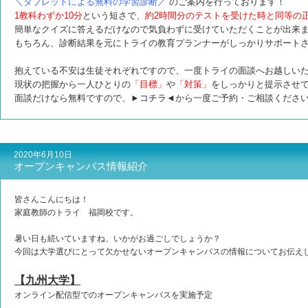
＼タブレットによる無料の学習診断／
のご案内を行っております！
1教科わずか10分
という短さで、
約2時間分のテスト
を受けた時と同等の
簡単なクイズに答えるだけなので気負わずに受けていただくことが出来
もちろん、診断結果を元にトライの教育プランナーがしっかりサポート
抱えている不安は生徒それぞれですので、一度トライの面談へお越しい
現状の把握から一人ひとりの
「目標」
や
「対策」
をしっかりと提示させ
面談だけなら無料ですので、►
コチラ
◄から一度ご予約・ご相談くださ
2020年6月10日
オープンキャンパス情報紹介
皆さんこんにちは！
家庭教師のトライ 福岡校です。
暑い日も続いていますね、いかがお過ごしでしょうか？
今回は大学選びにとって欠かせないオープンキャンパスの情報についてお伝え
【九州大学】
オンライン配信型でのオープンキャンパスを実施予定