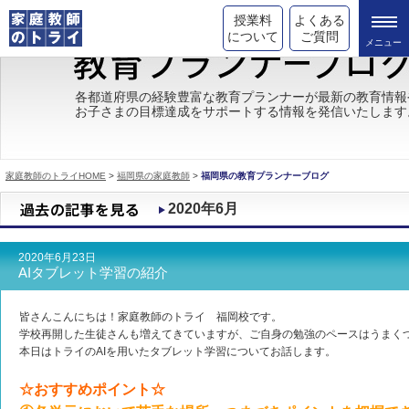
授業料
よくある
について
ご質問
トライの教育理念
各都道府県の経験豊富な教育プランナーが最新の教育情報
お子さまの目標達成をサポートする情報を発信いたします
成績が上がる理由
コース情報
家庭教師のトライHOME
>
福岡県の家庭教師
>
福岡県の教育プランナーブログ
都道府県別情報
2020年6月
合格体験談
2020年6月23日
キャンペーン情報
AIタブレット学習の紹介
受験情報
皆さんこんにちは！家庭教師のトライ 福岡校です。
学校再開した生徒さんも増えてきていますが、ご自身の勉強のペースはうまく
本日はトライのAIを用いたタブレット学習についてお話します。
☆おすすめポイント☆