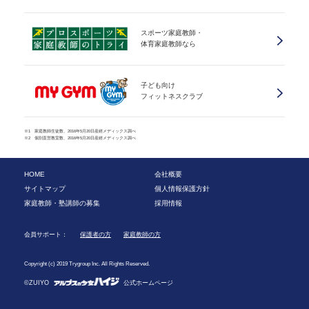
スポーツ家庭教師・
体育家庭教師なら
子ども向け
フィットネスクラブ
※1 家庭教師生徒数、2016年5月20日産經メディックス調べ
※2 個別直営教室数、2016年5月20日産經メディックス調べ
HOME
会社概要
サイトマップ
個人情報保護方針
家庭教師・塾講師の募集
採用情報
会員サポート：
保護者の方
家庭教師の方
Copyright (c) 2019 Trygroup Inc. All Rights Reserved.
©ZUIYO
公式ホームページ