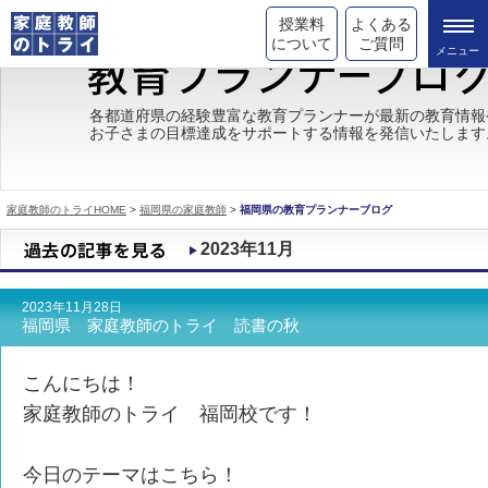
授業料
よくある
について
ご質問
トライの教育理念
各都道府県の経験豊富な教育プランナーが最新の教育情報
お子さまの目標達成をサポートする情報を発信いたします
成績が上がる理由
コース情報
家庭教師のトライHOME
>
福岡県の家庭教師
>
福岡県の教育プランナーブログ
都道府県別情報
2023年11月
合格体験談
2023年11月28日
キャンペーン情報
福岡県 家庭教師のトライ 読書の秋
受験情報
こんにちは！
家庭教師のトライ 福岡校です！
今日のテーマはこちら！