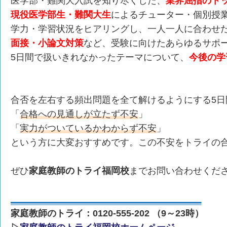
医学部・難関大入試を知り尽くした、
業界屈指のト
現役医学部生・難関大生
によるチューター・個別授
学力・学習状況をヒアリングし、一人一人に合わせ
面接・小論文対策
など、受験に向けたあらゆるサポ
5日間で扱いきれなかったテーマについて、
今後の学
合否を左右する頻出問題を全て解けるようにする5日
「
合格への見通しが立たず不安
」
「
実力がついているかわからず不安
」
という方に大変おすすめです。この不安をトライの
ぜひ
家庭教師のトライ福岡校
までお問い合わせくだ
家庭教師のトライ：0120-555-202 （9～23時）