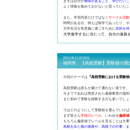
まずは自分が
興味があること
、
学びたいこ
よく情報を集めておかないと思っていたこ
また、学習内容だけではなく
サークル活動
時間がある分、例えば留学であったり、ボ
大学生活を有意義に過ごすために
目的を持
大学進学するに当たって、自分の進路
2011年11月20日
福岡県 【高校受験】受験校の選
今回のテーマは
『高校受験における受験校
高校受験は誰もが避けて通れない道です。
今までであれば用意された義務教育の場所
また初めて受験を経験する方も多いでしょ
ではどのようにして受験校を選んでいけば
まず皆さん
学校のレベル
、いわゆる
偏差値
もちろん偏差値でレベルを見ることは大事
高校を出た後の進路や、高校での行事、ま