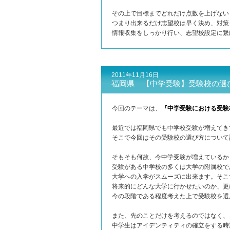
その上で目標までどれだけ点数を上げない
つまり出来るだけ志望校は早く決め、対策
情報収集をしっかり行い、志望校設定に繋
2011年11月16日
福岡県 【中学受験】受験校の選
今回のテーマは、
『中学受験における受験
最近では福岡県でも中学校受験が増えてき
そこで今回はその受験校の選び方について
そもそも何故、今中学受験が増えているか
受験がある中学校の多くは大学の附属校で
大学への入学がスムーズに出来ます。そこ
将来的にどんな大学に行かせたいのか、更
今の段階である程度考えた上で受験校を選
また、先のことだけを考えるのではなく、
中学生はアイデンティティの確立をする時