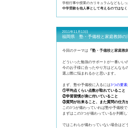
学校行事や授業のカリキュラムなどもしっ
中学受験を他人事として考えるのではなく
2011年11月13日
福岡県 塾・予備校と家庭教師の
今回のテーマは
『
塾・予備校と家庭教
どういった勉強のサポートが一番いい
今のお子様に合ったやり方はどんなも
選ぶ際に悩まれるかと思います。
まず、塾や予備校に入るには
3つの要素
①平均点くらい点数が取れていること
②学習習慣が身に付いていること
③質問が出来ること、また質問の仕方
この3つが備わっていれば塾や予備校
まずはこの3つが備わっているか判断し
ではこれらが備わっていない場合はど