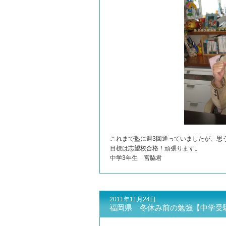
これまで塾に週3回通っていましたが、思
目標は志望校合格！頑張ります。
中学3年生 宮脇君
2011年11月24日
福岡県 冬休み前の勉強【中学受