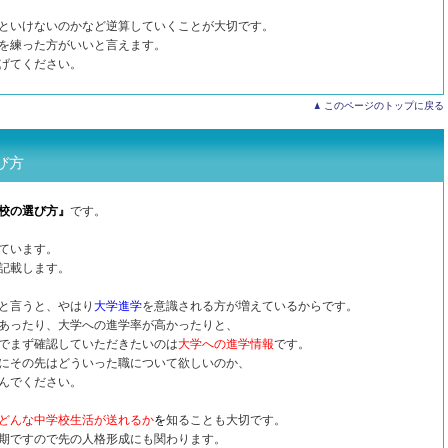
といけないのかなど逆算していくことが大切です。
を練った方がいいと言えます。
げてください。
このページのトップに戻る
び方
校の選び方』
です。
ています。
記載します。
と言うと、やはり
大学進学
を意識される方が増えているからです。
あったり、大学への進学率が高かったりと、
でまず確認していただきたいのは
大学への進学情報
です。
にその先はどういった職について欲しいのか、
んでください。
どんな中学校生活が送れるか
を
知ることも大切です。
期ですので先の人格形成にも関わります。