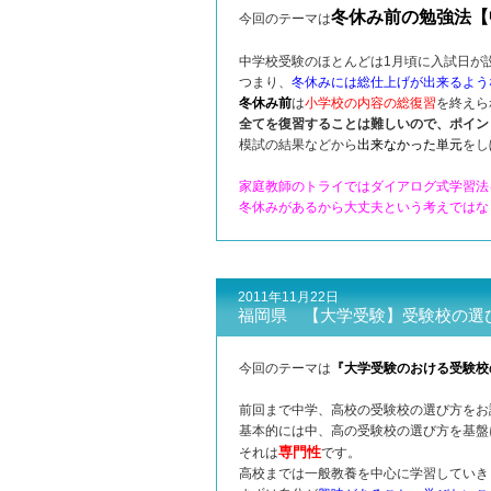
冬休み前の勉強法【
今回のテーマは
中学校受験のほとんどは1月頃に入試日が
つまり、
冬休みには総仕上げが出来るよう
冬休み前
は
小学校の内容の総復習
を終えら
全てを復習することは難しいので、ポイン
模試の結果などから
出来なかった単元
をし
家庭教師のトライではダイアログ式学習法
冬休みがあるから大丈夫という考えではな
2011年11月22日
福岡県 【大学受験】受験校の選
今回のテーマは
『大学受験のおける受験校
前回まで中学、高校の受験校の選び方をお
基本的には中、高の受験校の選び方を基盤
専門性
それは
です。
高校までは一般教養を中心に学習していき