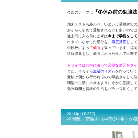
『冬休み前の勉強法
今回のテーマは
期末テストも終わり、いよいよ受験対策の
おそらく初めて受験される方も多いのでは
過去問に入る前にまずは
今まで学習をして
出来ていなかった部分を、
再度見直し
して
受験校によって
傾向
は違っています。福岡
情報収集をし、傾向に沿った単元で出来て
トライでは傾向に沿って必要な単元をダイ
また、そろそろ
生活のリズム
を作っていく
受験は朝から行われるので早起きをして脳
朝型の生活に出来るように今から意識して
勉強時間と普段の生活をバランス良くして
2011年11月27日
福岡県 宮脇君（中学3年生）の