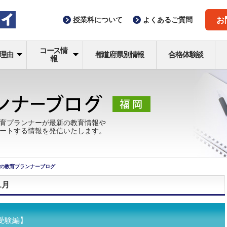
授業料
について
よくある
ご質問
お
コース情
理由
都道府県別情報
合格体験談
報
育プランナーが最新の教育情報や
ートする情報を発信いたします。
の教育プランナーブログ
1月
受験編】