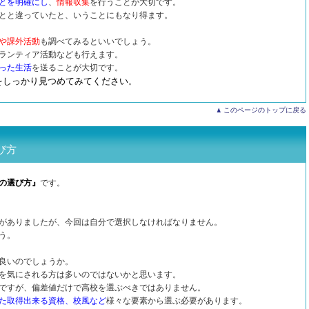
とを明確
にし
、
情報収集
を行うことが大切です。
とと違っていたと、いうことにもなり得ます。
や課外活動
も調べてみるといいでしょう。
ランティア活動なども行えます。
った生活
を送ることが大切です。
をしっかり見つめてみてください
。
このページのトップに戻る
び方
の選び方』
です。
がありましたが、今回は自分で選択しなければなりません。
う。
良いのでしょうか。
を気にされる方は多いのではないかと思います。
ですが、偏差値だけで高校を選ぶべきではありません。
た取得出来る資格、校風など
様々な要素から選ぶ必要があります。