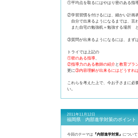
①平均点を取るにはやはり密のある指
②学習習慣を付けるには、細かい計画
自分で出来るようになるまでは、言わ
また自宅の勉強机＝勉強する場所 と
③質問が出来るようになるには、まず
トライでは上記の
①密のある指導
、
②指導力のある教師の紹介
と
教育
プラ
更に
③
内
容理解が出来るにはどうすれ
これらを考えた上で、今お子さまに必
い。
2011年11月12日
福岡県 内部進学対策のポイント
今回のテーマは
『内部進学対策』
について