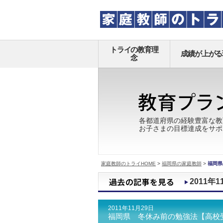
トライの教育理
成績が上がる
念
各都道府県の経験豊富な教
お子さまの目標達成をサポ
家庭教師のトライHOME
>
福岡県の家庭教師
>
福岡県
2011年1
2011年11月29日
福岡県 冬休み前の勉強法【高校