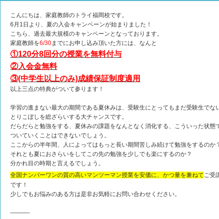
こんにちは、家庭教師のトライ福岡校です。
6月1日より、夏の入会キャンペーンが始まりました！
こちら、過去最大規模のキャンペーンとなっております。
家庭教師を
6/30
までにお申し込み頂いた方には、なんと
①120分8回分の授業を無料付与
②入会金無料
③(中学生以上のみ)成績保証制度適用
以上三点の特典がついて参ります！
学習の進まない最大の期間である夏休みは、受験生にとってもまだ受験生でな
とりこぼしを総ざらいする大チャンスです。
だらだらと勉強をする、夏休みの課題をなんとなく消化する、こういった状態
ついていくことはできないでしょう。
ここからの半年間、人によってはもっと長い期間苦しみ続けて勉強をするのか
それとも夏におさらいをしてこの先の勉強を少しでも楽にするのか？
分かれ目の時期と言えるでしょう。
全国ナンバーワンの質の高いマンツーマン授業を安価に、かつ量を兼ねて
ご受
です！
少しでもお悩みのある方は是非お気軽にお問い合わせください。
———-