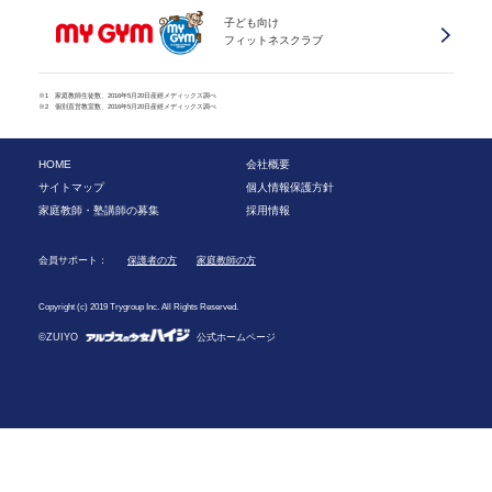
子ども向け
フィットネスクラブ
※1 家庭教師生徒数、2016年5月20日産經メディックス調べ
※2 個別直営教室数、2016年5月20日産經メディックス調べ
HOME
会社概要
サイトマップ
個人情報保護方針
家庭教師・塾講師の募集
採用情報
会員サポート：
保護者の方
家庭教師の方
Copyright (c) 2019 Trygroup Inc. All Rights Reserved.
©ZUIYO
公式ホームページ