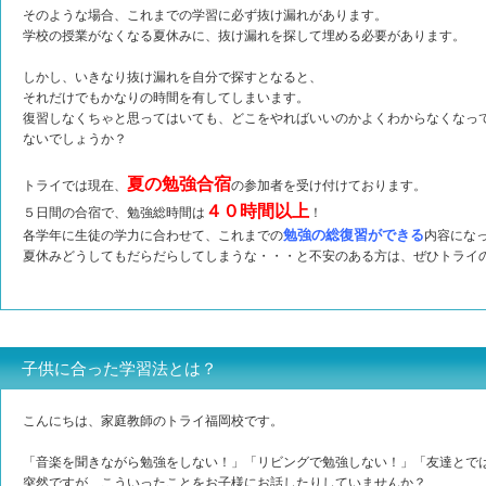
そのような場合、これまでの学習に必ず抜け漏れがあります。
学校の授業がなくなる夏休みに、抜け漏れを探して埋める必要があります。
しかし、いきなり抜け漏れを自分で探すとなると、
それだけでもかなりの時間を有してしまいます。
復習しなくちゃと思ってはいても、どこをやればいいのかよくわからなくなっ
ないでしょうか？
夏の勉強合宿
トライでは現在、
の参加者を受け付けております。
４０時間以上
５日間の合宿で、勉強総時間は
！
勉強の総復習ができる
各学年に生徒の学力に合わせて、これまでの
内容にな
夏休みどうしてもだらだらしてしまうな・・・と不安のある方は、ぜひトライ
子供に合った学習法とは？
こんにちは、家庭教師のトライ福岡校です。
「音楽を聞きながら勉強をしない！」「リビングで勉強しない！」「友達とで
突然ですが、こういったことをお子様にお話したりしていませんか？