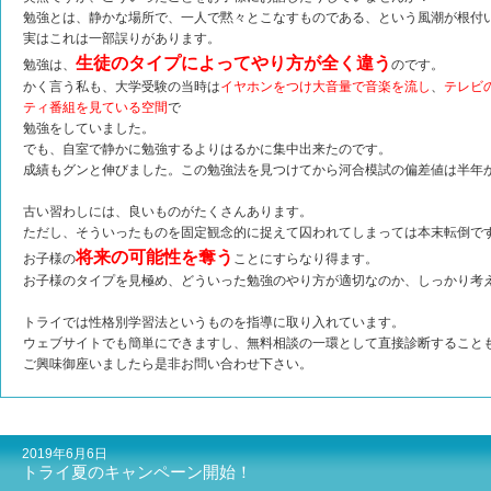
勉強とは、静かな場所で、一人で黙々とこなすものである、という風潮が根付
実はこれは一部誤りがあります。
生徒のタイプによってやり方が全く違う
勉強は、
のです。
かく言う私も、大学受験の当時は
イヤホンをつけ大音量で音楽を流し
、
テレビ
ティ番組を見ている空間
で
勉強をしていました。
でも、自室で静かに勉強するよりはるかに集中出来たのです。
成績もグンと伸びました。この勉強法を見つけてから河合模試の偏差値は半年か
古い習わしには、良いものがたくさんあります。
ただし、そういったものを固定観念的に捉えて囚われてしまっては本末転倒で
将来の可能性を奪う
お子様の
ことにすらなり得ます。
お子様のタイプを見極め、どういった勉強のやり方が適切なのか、しっかり考
トライでは性格別学習法というものを指導に取り入れています。
ウェブサイトでも簡単にできますし、無料相談の一環として直接診断すること
ご興味御座いましたら是非お問い合わせ下さい。
2019年6月6日
トライ夏のキャンペーン開始！