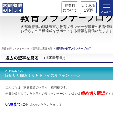
授業料
よくある
について
ご質問
トライの教育理念
各都道府県の経験豊富な教育プランナーが最新の教育情報
お子さまの目標達成をサポートする情報を発信いたします
成績が上がる理由
コース情報
家庭教師のトライHOME
>
福岡県の家庭教師
>
福岡県の教育プランナーブログ
都道府県別情報
2019年6月
合格体験談
2019年6月22日
キャンペーン情報
締め切り間近！６月トライの夏キャンペーン
受験情報
こんにちは！家庭教師のトライ 福岡校です。
締め切り間近
先日お伝えしていたトライの夏キャンペーンもいよいよ
です
6/30までに
申し込みいただいた方には