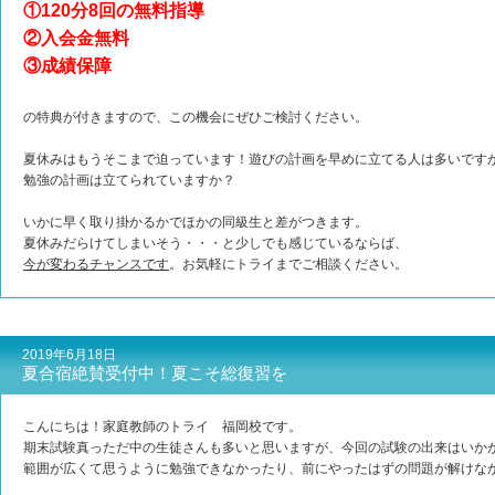
①120分8回の無料指導
②入会金無料
③成績保障
の特典が付きますので、この機会にぜひご検討ください。
夏休みはもうそこまで迫っています！遊びの計画を早めに立てる人は多いです
勉強の計画は立てられていますか？
いかに早く取り掛かるかでほかの同級生と差がつきます。
夏休みだらけてしまいそう・・・と少しでも感じているならば、
今が変わるチャンスです
。お気軽にトライまでご相談ください。
2019年6月18日
夏合宿絶賛受付中！夏こそ総復習を
こんにちは！家庭教師のトライ 福岡校です。
期末試験真っただ中の生徒さんも多いと思いますが、今回の試験の出来はいか
範囲が広くて思うように勉強できなかったり、前にやったはずの問題が解けな