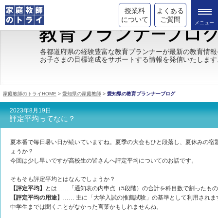
授業料
よくある
について
ご質問
トライの教育理念
各都道府県の経験豊富な教育プランナーが最新の教育情報
お子さまの目標達成をサポートする情報を発信いたします
成績が上がる理由
コース情報
家庭教師のトライHOME
>
愛知県の家庭教師
>
愛知県の教育プランナーブログ
都道府県別情報
2023年8月19日
評定平均ってなに？
合格体験談
夏本番で毎日暑い日が続いていますね。夏季の大会もひと段落し、夏休みの宿
キャンペーン情報
ょうか？
今回は少し早いですが高校生の皆さんへ評定平均についてのお話です。
受験情報
そもそも評定平均とはなんでしょうか？
【評定平均】
とは……「通知表の内申点（5段階）の合計を科目数で割ったも
【評定平均の用途】
…… 主に「大学入試の推薦試験」の基準として利用され
中学生までは聞くことがなかった言葉かもしれませんね。