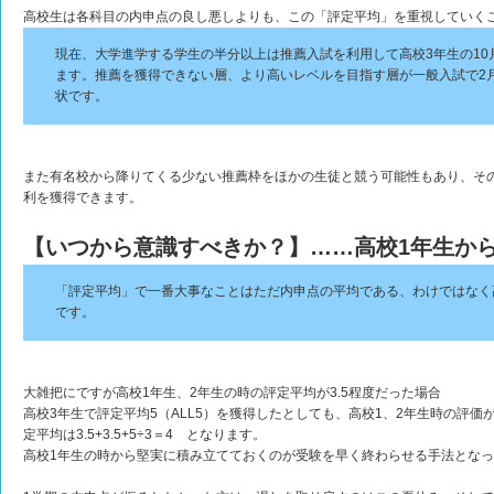
高校生は各科目の内申点の良し悪しよりも、この「評定平均」を重視していく
現在、大学進学する学生の半分以上は推薦入試を利用して高校3年生の10
ます。推薦を獲得できない層、より高いレベルを目指す層が一般入試で2
状です。
また有名校から降りてくる少ない推薦枠をほかの生徒と競う可能性もあり、そ
利を獲得できます。
【いつから意識すべきか？】……高校1年生か
「評定平均」で一番大事なことはただ内申点の平均である、わけではなく
です。
大雑把にですが高校1年生、2年生の時の評定平均が3.5程度だった場合
高校3年生で評定平均5（ALL5）を獲得したとしても、高校1、2年生時の評
定平均は3.5+3.5+5÷3＝4 となります。
高校1年生の時から堅実に積み立てておくのが受験を早く終わらせる手法とな