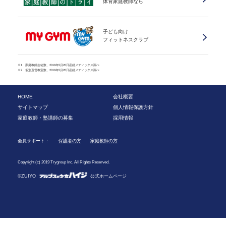
体育家庭教師なら
子ども向け
フィットネスクラブ
※1 家庭教師生徒数、2016年5月20日産經メディックス調べ
※2 個別直営教室数、2016年5月20日産經メディックス調べ
HOME
会社概要
サイトマップ
個人情報保護方針
家庭教師・塾講師の募集
採用情報
会員サポート：
保護者の方
家庭教師の方
Copyright (c) 2019 Trygroup Inc. All Rights Reserved.
©ZUIYO
公式ホームページ