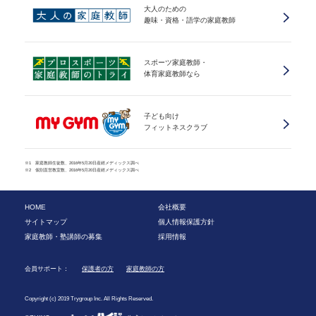
大人のための
趣味・資格・語学の家庭教師
スポーツ家庭教師・
体育家庭教師なら
子ども向け
フィットネスクラブ
※1 家庭教師生徒数、2016年5月20日産經メディックス調べ
※2 個別直営教室数、2016年5月20日産經メディックス調べ
HOME
会社概要
サイトマップ
個人情報保護方針
家庭教師・塾講師の募集
採用情報
会員サポート：
保護者の方
家庭教師の方
Copyright (c) 2019 Trygroup Inc. All Rights Reserved.