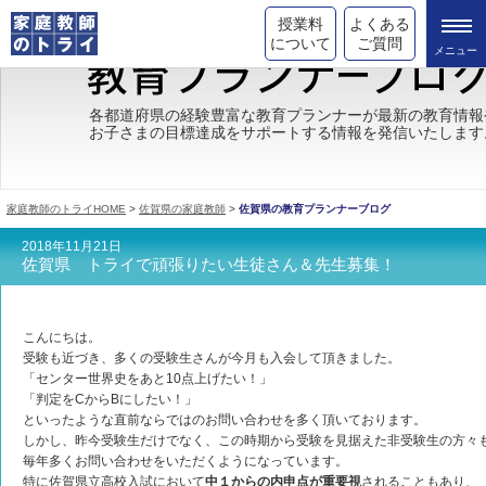
授業料
よくある
について
ご質問
トライの教育理念
各都道府県の経験豊富な教育プランナーが最新の教育情報
お子さまの目標達成をサポートする情報を発信いたします
成績が上がる理由
コース情報
家庭教師のトライHOME
>
佐賀県の家庭教師
>
佐賀県の教育プランナーブログ
都道府県別情報
2018年11月21日
佐賀県 トライで頑張りたい生徒さん＆先生募集！
合格体験談
キャンペーン情報
こんにちは。
受験も近づき、多くの受験生さんが今月も入会して頂きました。
受験情報
「センター世界史をあと10点上げたい！」
「判定をCからBにしたい！」
といったような直前ならではのお問い合わせを多く頂いております。
しかし、昨今受験生だけでなく、この時期から受験を見据えた非受験生の方々
毎年多くお問い合わせをいただくようになっています。
特に佐賀県立高校入試において
中１からの内申点が重要視
されることもあり、