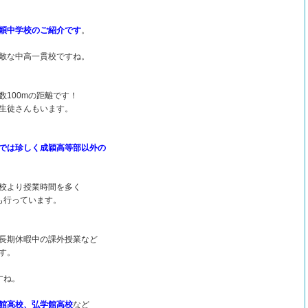
穎中学校のご紹介です
。
敵な中高一貫校ですね。
100mの距離です！
生徒さんもいます。
では珍しく成穎高等部以外の
校より授業時間を多く
も行っています。
長期休暇中の課外授業など
す。
すね。
館高校、弘学館高校
など