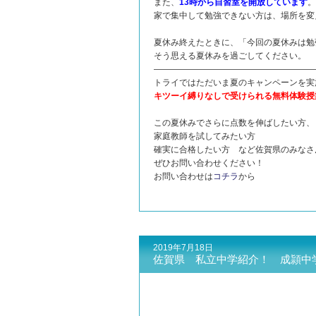
また、
13時から自習室を開放しています
。
家で集中して勉強できない方は、場所を変
夏休み終えたときに、「今回の夏休みは勉
そう思える夏休みを過ごしてください。
———————————————————
トライではただいま夏のキャンペーンを実
キツーイ縛りなしで受けられる無料体験授
この夏休みでさらに点数を伸ばしたい方、
家庭教師を試してみたい方
確実に合格したい方 など佐賀県のみなさ
ぜひお問い合わせください！
お問い合わせは
コチラ
から
2019年7月18日
佐賀県 私立中学紹介！ 成頴中