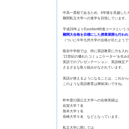
中高一貫校であるため、6年後を見越した
難関私立大学への進学を目指しています。
平成28年よりExcellent特進コースとい
難関大合格を目標にした授業展開も行われ
（ついに今年九州大学の合格が出たようで
龍谷中学校では、特に英語教育に力を入れ
’21世紀の優れたコミュニケーター’を生
英語でのプレゼンテーション、英語検定ア
さまざまな取り組みがなされています。
英語が使えるようになることは、これから
このような英語教育は興味深いですね。
昨年度の国公立大学への合格実績は、
佐賀大学７名
熊本大学１名
長崎大学５名 などとなっています。
私立大学に関しては