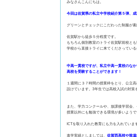
みなさんこんにちは。
今回は佐賀県の私立中学校紹介第５弾、成
グリーンとチェックにこだわった制服が素
佐賀駅から徒歩５分程度です。
もちろん個別教室のトライ佐賀駅前校とも数
学校から直接トライに来てくださっている
中高一貫校ですが、私立中高一貫校のなか
高校を受験することができます！
１週間に３７時間の授業枠をとり、公立高
設けています。3年生では高校入試の対策
また、学力コンクールや、放課後学習会、
授業以外にも勉強できる環境が多いようで
ICTを取り入れた教育にも力を入れていま
進学実績としましては、
佐賀西高校や致遠