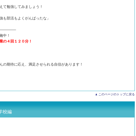
えて勉強してみましょう！
強も部活もよくがんばったな」
————–
施中！
業の４回１２０分！
んの期待に応え、満足させられる自信があります！
このページのトップに戻る
学校編