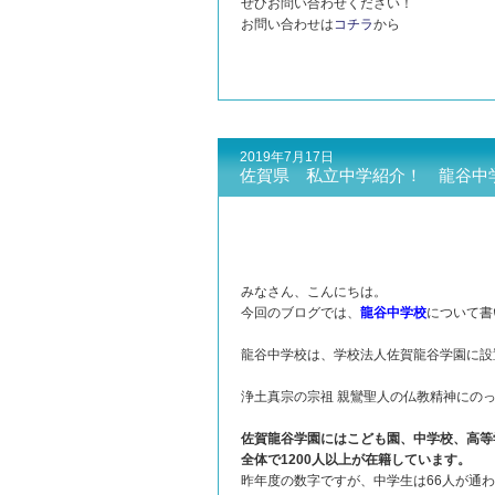
ぜひお問い合わせください！
お問い合わせは
コチラ
から
2019年7月17日
佐賀県 私立中学紹介！ 龍谷中
みなさん、こんにちは。
今回のブログでは、
龍谷中学校
について書
龍谷中学校は、学校法人佐賀龍谷学園に設
浄土真宗の宗祖 親鸞聖人の仏教精神にの
佐賀龍谷学園にはこども園、中学校、高等
全体で1200人以上が在籍しています。
昨年度の数字ですが、中学生は66人が通