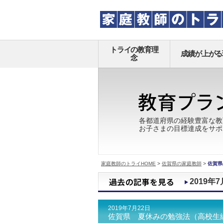
トライの教育理
成績が上がる
念
各都道府県の経験豊富な教
お子さまの目標達成をサポ
家庭教師のトライHOME
>
佐賀県の家庭教師
>
佐賀県
2019年7
2019年7月22日
佐賀県 夏休みの勉強法（高校生