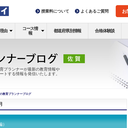
授業料
について
よくある
ご質問
お
コース情
理由
都道府県別情報
合格体験談
報
育プランナーが最新の教育情報や
ートする情報を発信いたします。
の教育プランナーブログ
月
編）