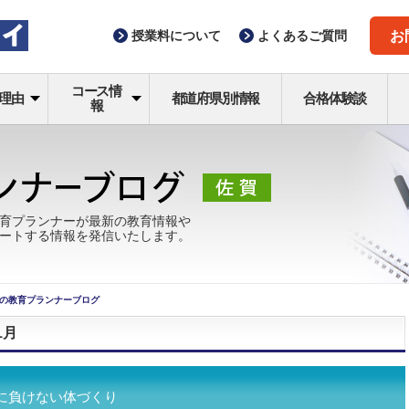
授業料
について
よくある
ご質問
お
コース情
理由
都道府県別情報
合格体験談
報
育プランナーが最新の教育情報や
ートする情報を発信いたします。
の教育プランナーブログ
1月
に負けない体づくり