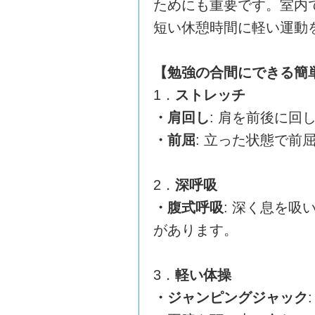
ためにも重要です。室内
短い休憩時間に軽い運動
【勉強の合間にできる簡
1．
ストレッチ
・肩回し
: 肩を前後に回
・前屈
: 立った状態で
2．
深呼吸
・腹式呼吸
: 深く息を
があります。
3．
軽い体操
・ジャンピングジャック