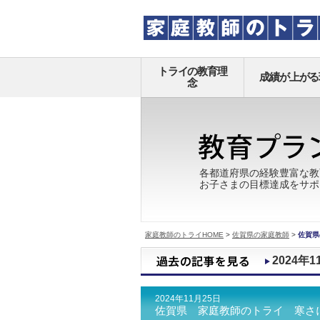
トライの教育理
成績が上がる
念
各都道府県の経験豊富な教
お子さまの目標達成をサポ
家庭教師のトライHOME
>
佐賀県の家庭教師
>
佐賀県
2024年1
2024年11月25日
佐賀県 家庭教師のトライ 寒さ