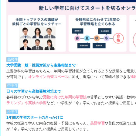
高校生
大学受験一般・推薦対策から進路相談まで
主要教科の学習はもちろん、年間の学習計画が立てられるような授業をご用意
が可能です。
オンライン自習スペース
に加え、進路について気軽相談できる
進
中学生
日々の学習から高校受験対策まで
各科目のプロから学ぶ
受験に向けた年間の学習法
や苦手としやすい英語・数学
ラミング」や英検の学習
など、中学生が「今」学んでおきたい授業をご用意し
小学生
1年間の学習スタートのきっかけに
学校の授業で学んだ内容の復習・予習はもちろん、
英語学習
や普段の授業では
が「今」学んでおきたい授業をご用意しています。