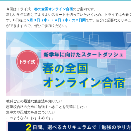
今回はトライ式
春の全国オンライン合宿
のご案内です。
新しい学年に向けてよりよいスタートを切っていただくため、トライでは今春
す。B日程は
５月３日（水）・４日（木）の２日間
です。自分に必要なカリキ
ができますので、ぜひご参加ください。
教科ごとの最適な勉強法を知りたい
志望校合格のために勉強すべきことを明確にしたい
集中力や忍耐力を身につけたい
このような方におすすめです。