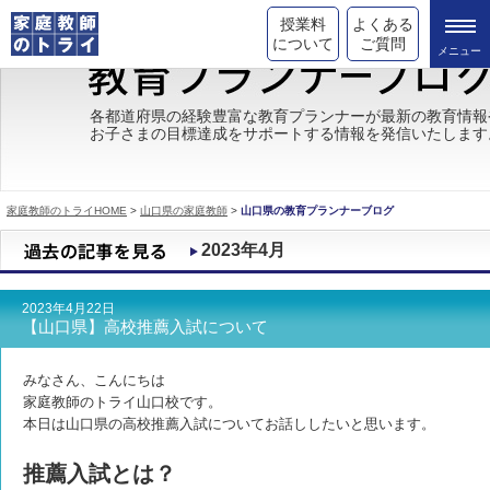
授業料
よくある
について
ご質問
トライの教育理念
各都道府県の経験豊富な教育プランナーが最新の教育情報
お子さまの目標達成をサポートする情報を発信いたします
成績が上がる理由
コース情報
家庭教師のトライHOME
>
山口県の家庭教師
>
山口県の教育プランナーブログ
都道府県別情報
2023年4月
合格体験談
2023年4月22日
キャンペーン情報
【山口県】高校推薦入試について
受験情報
みなさん、こんにちは
家庭教師のトライ山口校です。
本日は山口県の高校推薦入試についてお話ししたいと思います。
推薦入試とは？