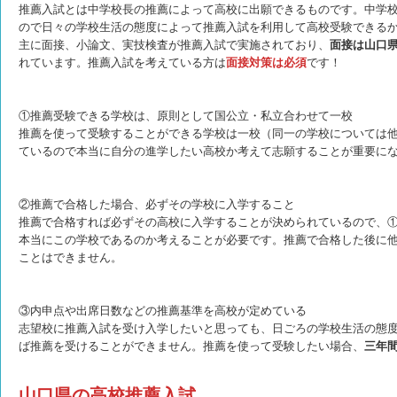
推薦入試とは中学校長の推薦によって高校に出願できるものです。中学
ので日々の学校生活の態度によって推薦入試を利用して高校受験できる
主に面接、小論文、実技検査が推薦入試で実施されており、
面接は山口
れています。推薦入試を考えている方は
面接対策は必須
です！
①推薦受験できる学校は、原則として国公立・私立合わせて一校
推薦を使って受験することができる学校は一校（同一の学校については
ているので本当に自分の進学したい高校か考えて志願することが重要に
②推薦で合格した場合、必ずその学校に入学すること
推薦で合格すれば必ずその高校に入学することが決められているので、
本当にこの学校であるのか考えることが必要です。推薦で合格した後に
ことはできません。
③内申点や出席日数などの推薦基準を高校が定めている
志望校に推薦入試を受け入学したいと思っても、日ごろの学校生活の態
ば推薦を受けることができません。推薦を使って受験したい場合、
三年
山口県の高校推薦入試