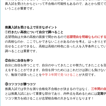
薦入試を受けたからといって不合格の可能性もあるので、あとから慌て
いうことが重要です。
推薦入試を受ける上で
重要
なポイント
①
行きたい高校について自分で調べること
志望理由は大体の高校の面接で聞かれるので
志望理由を明確なものにす
の高校なのか、ここでしかできないことがあるのかを考え、はっきりと
出せることができるし、高校は高校の特色に合った人を入学条件として
調べることは重要です。
②
自分に自信を持つ
自分に自信を持つことで、自分のやってきたことや努力してきたことを
えをすることができます。自信を持つためにはこれだけは誰にも負けな
り、勉強で頑張ったことを
中学３年間で見つけること
が大切です。
③
コツコツが勝つコツ
推薦入試では学力を測り合格化不合格かが決まるのではなく、
三年間の
とは推薦入試において重要な部分であり、内申点を高めるためには
定期
ツコツ努力を続けることが志望校合格の大きなカギとなります！