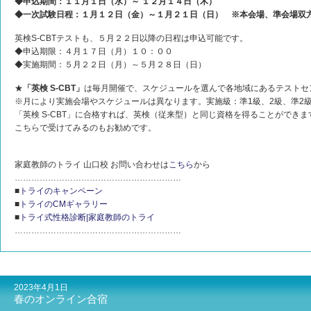
◆申込期間：１１月１日（水）～ １２月１４日（木）
◆一次試験日程：１月１２日（金）～１月２１日（日） ※本会場、準会場双
英検S-CBTテストも、５月２２日以降の日程は申込可能です。
◆申込期限：４月１７日（月）１０：００
◆実施期間：５月２２日（月）～５月２８日（日）
★
「英検 S-CBT」
は毎月開催で、スケジュールを選んで各地域にあるテストセ
※月により実施会場やスケジュールは異なります。実施級：準1級、2級、準2級
「英検 S-CBT」に合格すれば、英検（従来型）と同じ資格を得ることができ
こちらで受けてみるのもお勧めです。
家庭教師のトライ 山口校 お問い合わせは
こちら
から
……………………………………………………
■
トライのキャンペーン
■
トライのCMギャラリー
■
トライ式性格診断|家庭教師のトライ
……………………………………………………
2023年4月1日
春のオンライン合宿