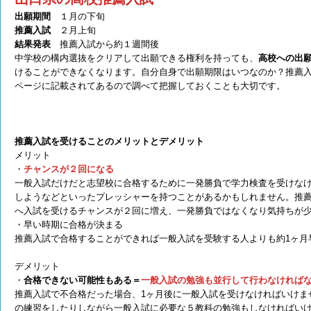
出願期間
１月の下旬
推薦入試
２月上旬
結果発表
推薦入試から約１週間後
中学校の構内選抜をクリアして出願できる権利を持っても、
高校への出
けることができなくなります。自分自身で出願期限はいつなのか？推薦
ページに記載されてあるので調べて把握しておくことも大切です。
推薦入試を受けることのメリットとデメリット
メリット
・
チャンスが２回になる
一般入試だけだと志望校に合格するために一発勝負で学力検査を受けな
しようなどといったプレッシャーを持つことがあるかもしれません。推
へ入試を受けるチャンスが２回に増え、一発勝負ではなくなり気持ちが
・早い時期に合格が決まる
推薦入試で合格することができれば一般入試を受験する人よりも約1ヶ月
デメリット
・
合格できない可能性もある＝
一般入試の勉強も並行して行わなければ
推薦入試で不合格だった場合、1ヶ月後に一般入試を受けなければいけま
の練習をしたりしながら一般入試に必要な５教科の勉強もしなければい