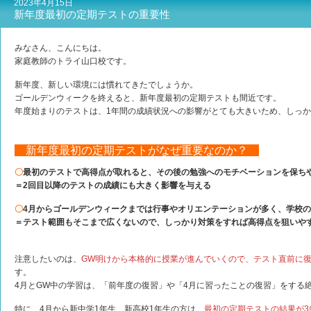
2023年4月15日
新年度最初の定期テストの重要性
みなさん、こんにちは。
家庭教師のトライ山口校です。
新年度、新しい環境には慣れてきたでしょうか。
ゴールデンウィークを終えると、新年度最初の定期テストも間近です。
年度始まりのテストは、1年間の成績状況への影響がとても大きいため、しっ
新年度最初の定期テストがなぜ重要なのか？
〇
最初のテストで高得点が取れると、その後の勉強へのモチベーションを保ち
＝2回目以降のテストの成績にも大きく影響を与える
〇
4月からゴールデンウィークまでは行事やオリエンテーションが多く、学校
＝テスト範囲もそこまで広くないので、しっかり対策をすれば高得点を狙いや
注意したいのは、
GW明けから本格的に授業が進んでいくので、テスト直前に
す。
4月とGW中の学習は、「前年度の復習」や「4月に習ったことの復習」をする
特に、4月から新中学1年生、新高校1年生の方は、
最初の定期テストの結果が3