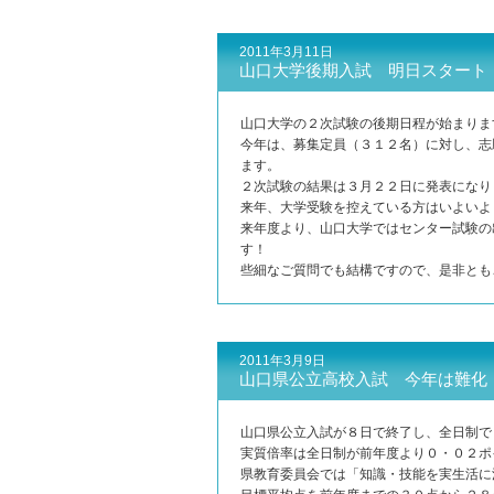
2011年3月11日
山口大学後期入試 明日スタート
山口大学の２次試験の後期日程が始まりま
今年は、募集定員（３１２名）に対し、志
ます。
２次試験の結果は３月２２日に発表になり
来年、大学受験を控えている方はいよいよ
来年度より、山口大学ではセンター試験の
す！
些細なご質問でも結構ですので、是非とも
2011年3月9日
山口県公立高校入試 今年は難化
山口県公立入試が８日で終了し、全日制で
実質倍率は全日制が前年度より０・０２ポ
県教育委員会では「知識・技能を実生活に