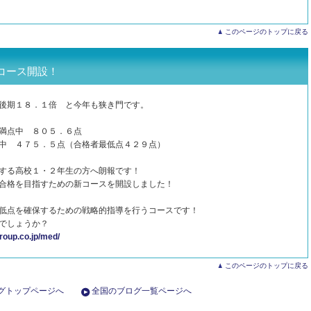
このページのトップに戻る
コース開設！
後期１８．１倍 と今年も狭き門です。
満点中 ８０５．６点
中 ４７５．５点（合格者最低点４２９点）
する高校１・２年生の方へ朗報です！
合格を目指すための新コースを開設しました！
低点を確保するための戦略的指導を行うコースです！
でしょうか？
roup.co.jp/med/
このページのトップに戻る
グトップページへ
全国のブログ一覧ページへ