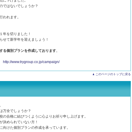
点に下げました。
のではないでしょうか？
行われます。
１年を切りました！
らせて新学年を迎えましょう！
する個別プランを作成しております
。
⇒
http://www.trygroup.co.jp/campaign/
このページのトップに戻る
。
は万全でしょうか？
校の合格に結びつくように心よりお祈り申し上げます。
が決められていない方！
に向けた個別プランの作成を承っています。