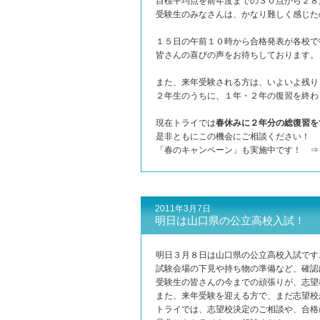
目標平均点を前年度までの３０点から２８
受験生のみなさんは、かなり難しく感じた
１５日の午前１０時から合格発表が各校で
皆さんの喜びの声をお待ちしております。
また、来年受験される方は、いよいよ残り
２年生のうちに、１年・２年の復習を終わ
現在トライでは
春休みに２年分の総復習を
是非ともにこの機会にご相談ください！
「春のキャンペーン」も実施中です！ 
2011年3月7日
明日は山口県の公立高校入試！
明日３月８日は山口県の公立高校入試です
試験会場の下見や持ち物の準備など、確認
受験生の皆さんの今までの頑張りが、志望
また、来年受験を迎える方で、まだ志望校
トライでは、志望校決定のご相談や、合格