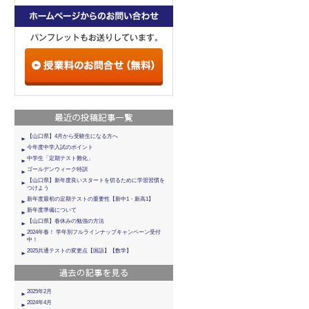
【山口県】4月から受験生になる方へ
今年度中学入試のポイント
中学生「定期テスト難化」
ゴールデンウィーク特訓
【山口県】新年度良いスタートを切るために学習習慣を
つけよう
新年度最初の定期テストの重要性【新中1・新高1】
新年度準備について
【山口県】春休みの勉強の方法
2024年春！ 学年別フルラインナップキャンペーン受付
中！
2025共通テストの変更点【国語】【数学】
2025年2月
2024年4月