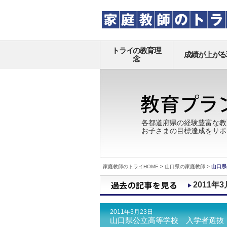
トライの教育理
成績が上がる
念
各都道府県の経験豊富な教
お子さまの目標達成をサポ
家庭教師のトライHOME
>
山口県の家庭教師
>
山口県
2011年3
2011年3月23日
山口県公立高等学校 入学者選抜