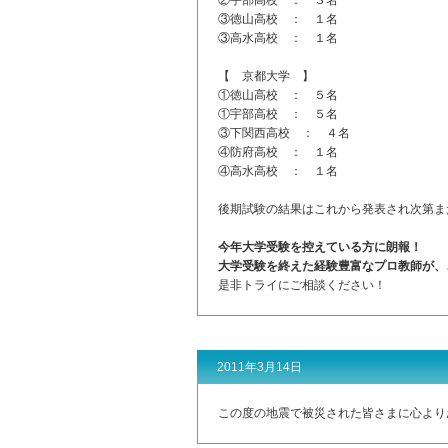
②宇部高校 ： ３名
③徳山高校 ： １名
③高水高校 ： １名
【 京都大学 】
①徳山高校 ： ５名
①宇部高校 ： ５名
③下関西高校 ： ４名
④防府高校 ： １名
④高水高校 ： １名
後期試験の結果はこれから発表され次第ま
今年大学受験を控えている方に朗報！
大学受験を終えた経験豊富なプロ教師が、
是非トライにご相談ください！
2011年3月14日
この度の地震で被災された皆さまに心より