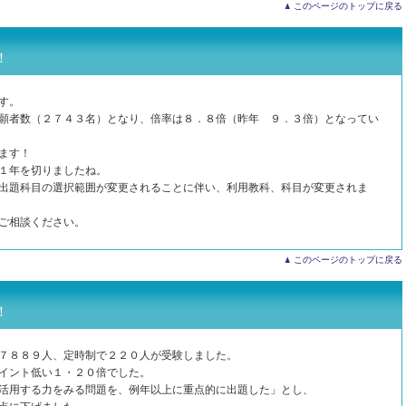
このページのトップに戻る
！
す。
願者数（２７４３名）となり、倍率は８．８倍（昨年 ９．３倍）となってい
ます！
１年を切りましたね。
出題科目の選択範囲が変更されることに伴い、利用教科、科目が変更されま
ご相談ください。
このページのトップに戻る
！
７８８９人、定時制で２２０人が受験しました。
イント低い１・２０倍でした。
活用する力をみる問題を、例年以上に重点的に出題した」とし、