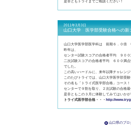
是非ともトライまでご相談ください！
2011年3月3日
山口大学 医学部受験合格への新
山口大学医学部医学科は 前期６．０倍 
昨年は、
センター試験スコアの合格者平均 ９００
二次試験スコアの合格者平均 ６００満点
でした。
この高いハードルに、来年以降チャレンジ
このたびトライでは、山口大学医学部受験
その名も「トライ式医学部合格」コース！
センターで９割を取り、２次試験の合格最
是非ともこの３月に体験してみてはいかが
トライ式医学部合格・・・
http://www.tryg
山口県のブロ