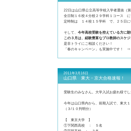
22日は山口県公立高等学校入学者選抜（
全日制１６校４分校２９学科１コース に
定時制は １４校１５学科 で、２５日に
そして、
今年高校受験を控えている方に朗
この３月は、経験豊富なプロ教師のスケジ
是非トライにご相談ください！
「春のキャンペーン」も実施中です！ 
2011年3月16日
山口県 東大・京大合格速報！
受験生のみなさん。大学入試お疲れ様でし
今年は山口県内から、前期入試で、東大１
（３/１０判明分）
【 東京大学 】
①下関西高校 ： ５名