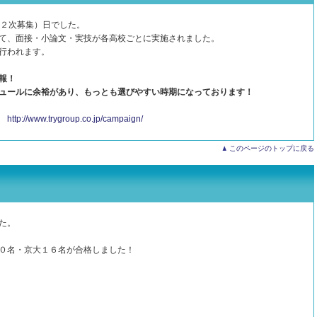
第２次募集）日でした。
て、面接・小論文・実技が各高校ごとに実施されました。
行われます。
報！
ュールに余裕があり、もっとも選びやすい時期になっております！
⇒
http://www.trygroup.co.jp/campaign/
このページのトップに戻る
た。
０名・京大１６名が合格しました！