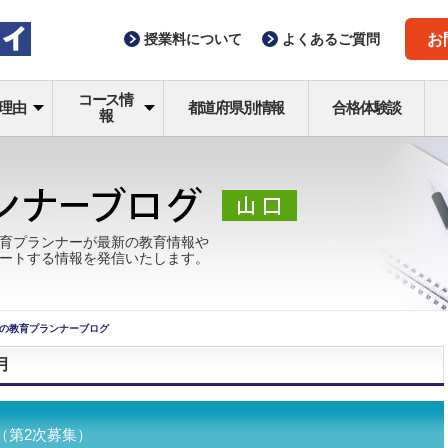
授業料
について
よくある
ご質問
お
コース情
理由
都道府県別情報
合格体験談
報
育プランナーが最新の教育情報や
ートする情報を発信いたします。
の教育プランナーブログ
月
（第2次募集）