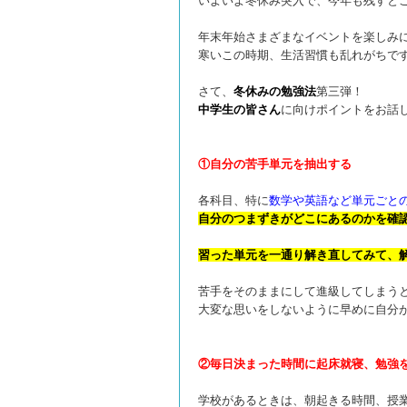
いよいよ冬休み突入で、今年も残すと
年末年始さまざまなイベントを楽しみ
寒いこの時期、生活習慣も乱れがちで
さて、
冬休みの勉強法
第三弾！
中学生の皆さん
に向けポイントをお話
①自分の苦手単元を抽出する
各科目、特に
数学や英語など単元ごと
自分のつまずきがどこにあるのかを確
習った単元を一通り解き直してみて、
苦
手をそのままにして進級してしまう
大変な思いをしないように早めに自分
②毎日決まった時間に起床就寝、勉強
学校があるときは、朝起きる時間、授