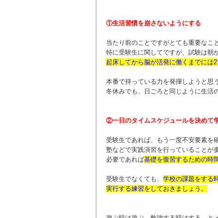
①生活習慣を崩さないようにする
当たり前のことですがとても重要なこ
特に受験生に関してですが、試験は朝
起
床してから
脳が活発に働くまでには2
本番で持っている力を発揮しようと思
冬休みでも、日ごろと同じように生活
②一日のタイムスケジュールを決めて
受験生であれば、もう一度不安要素を
塾などで実践演習を行っていることが
必要であれば
基礎を復習するための時
受験生でなくても、
学校の課題をする
実行する練習をしておきましょう。
遊ぶ時は遊ぶ、勉強する時はする、と