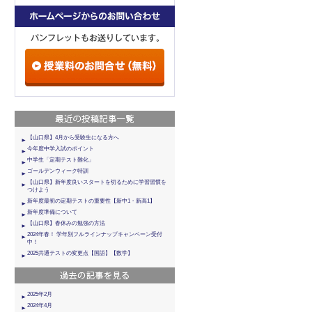
【山口県】4月から受験生になる方へ
今年度中学入試のポイント
中学生「定期テスト難化」
ゴールデンウィーク特訓
【山口県】新年度良いスタートを切るために学習習慣を
つけよう
新年度最初の定期テストの重要性【新中1・新高1】
新年度準備について
【山口県】春休みの勉強の方法
2024年春！ 学年別フルラインナップキャンペーン受付
中！
2025共通テストの変更点【国語】【数学】
2025年2月
2024年4月