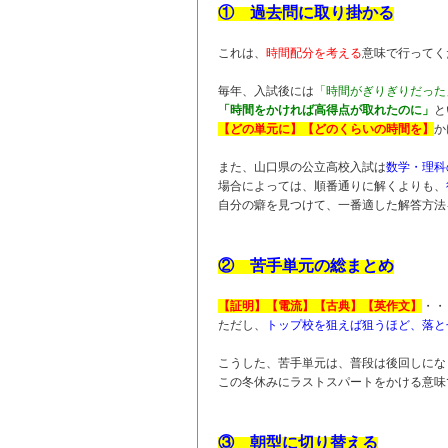
① 過去問に取り掛かる
これは、
時間配分を考える
意味で行ってく
毎年、入試後には
「時間がぎりぎりだった
「時間をかければ高得点が取れたのに」
と
【どの単元に】【どのくらいの時間を】
か
また、山口県の公立高校入試は
数学・理科
場合によっては、順番通りに解くよりも、
自分の癖を見つけて、一番適した解答方法
② 苦手単元の総まとめ
【証明】【電流】【古典】【英作文】
・・
ただし、
トップ校を狙えば狙うほど、落と
こうした、苦手単元は、普段は後回しにな
この冬休みにラストスパートをかける意味
③ 朝型に切り替える