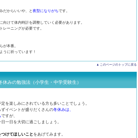
みだからいいや、と
夜型になりがち
です。
に向けて体内時計を調整していく必要があります。
トレーニングが必要です。
らが本番。
ように祈っています！
このページのトップに戻る
冬休みの勉強法（小学生・中学受験生）
予定を楽しみにされている方も多いことでしょう。
らずイベントが盛りだくさんの
冬休みは、
ち
ですが、
一日一日を大切に過ごしましょう。
をつけてほしいこと
をあげてみます。