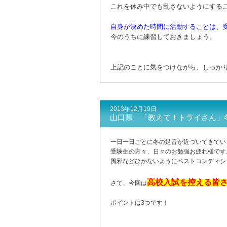
これを休み中でも乱さないようにする
自身が決めた時間に活動することは、
今のうちに練習しておきましょう。
上記のことに気をつけながら、しっか
2013年12月19日
山口県 「教えて！トライさん」
一日一日ごとに冬の足音が近づいてきてい
受験生の方々、日々のお勉強お疲れ様です
風邪などひかないようにベストコンディシ
高校入試を控える皆
さて、今回は
ポイントは3つです！