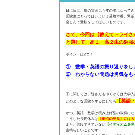
日に日に、町の雰囲気も年の瀬になってき
受験生にとってはいよいよ受験本番。緊張
楽しんで受験をしてほしいものです。
さて、今回は【教えてトライさ
と題して、高１・高２生の勉強
ポイントは2つ！
① 数学・英語の振り返りをし
② わからない問題は勇気をも
①に関しては、皆さんもゆくゆくは大学入
【英語
どのような受験をするにしても
かつ、英語・数学は積み上げ型の教科にな
こうした長期休みは
【弱点の発見】には大
また、普段できていない
【イディオムを覚
素晴らしいことです！