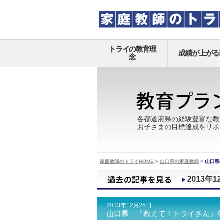
トライの教育理
成績が上がる
念
各都道府県の経験豊富な教
お子さまの目標達成をサポ
家庭教師のトライHOME
>
山口県の家庭教師
>
山口県
2013年1
2013年12月25日
山口県 「教えて！トライさん」