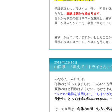
受験勉強をつい夜遅くまで行い、明日も休
ただし、
受験は朝から始まります
。
普段から朝型の生活リズムを意識し、受験
翌日が休みだからこそ、朝型に変えていく
受験日が近づいていますが、むしろここか
最後のラストスパート、ベストを尽くせる
2013年12月16日
山口県 「教えて！トライさん」
みなさんこんにちは。
冬休みが迫ってきました。いろいろな
夏休みほど日数は多くないにもかかわ
ついつい勉強を後回しにしてしまいが
受験生にとっては追い込みの冬休み。
そこで今回は、
冬休みの過ごし方で気