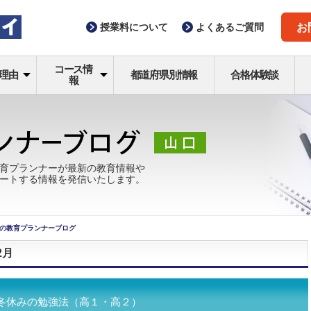
授業料
について
よくある
ご質問
お
コース情
理由
都道府県別情報
合格体験談
報
育プランナーが最新の教育情報や
ートする情報を発信いたします。
の教育プランナーブログ
2月
冬休みの勉強法（高１・高２）