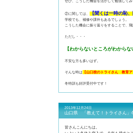
ぜひ、こうした機会を活かして勉強してみ
【聞くは一時の恥、
②に関しては、
学校でも、補修や課外もあるでしょう。
こうした機会に振り返りをすることで、飛
ただし・・・
【わからないところがわからな
不安な方も多いはず。
そんな時は
【山口校のトライさん 教育ア
冬特訓も好評受付中です！
2013年12月24日
山口県 「教えて！トライさん」
皆さんこんにちは。