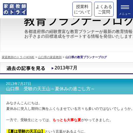
授業料
よくある
について
ご質問
トライの教育理念
各都道府県の経験豊富な教育プランナーが最新の教育情報
お子さまの目標達成をサポートする情報を発信いたします
成績が上がる理由
コース情報
家庭教師のトライHOME
>
山口県の家庭教師
>
山口県の教育プランナーブログ
都道府県別情報
2013年7月
合格体験談
2013年7月27日
キャンペーン情報
山口県 受験の天王山～夏休みの過ごし方～
受験情報
みなさんこんにちは。
夏休みに突入し期待に胸をふくらませている方々も多いのではないでしょうか
一方で、受験生にとっては、
もっとも大事な夏
がやってきました。
【夏は受験の天王山】
という言葉があるように、