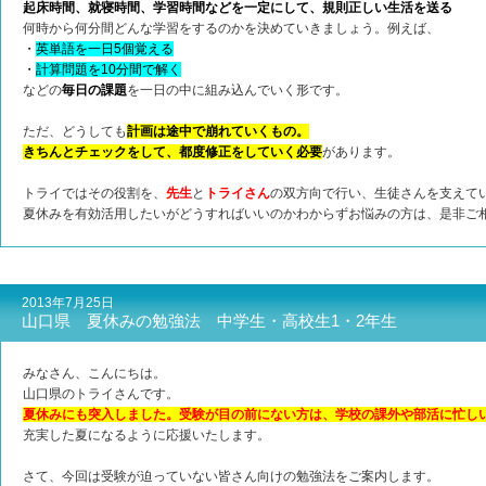
起床時間、就寝時間、学習時間などを一定にして、規則正しい生活を送る
何時から何分間どんな学習をするのかを決めていきましょう。例えば、
・
英単語を一日5個覚える
・
計算問題を10分間で解く
などの
毎日の課題
を一日の中に組み込んでいく形です。
ただ、どうしても
計画は途中で崩れていくもの。
きちんとチェックをして、都度修正をしていく必要
があります。
トライではその役割を、
先生
と
トライさん
の双方向で行い、生徒さんを支えて
夏休みを有効活用したいがどうすればいいのかわからずお悩みの方は、是非ご
2013年7月25日
山口県 夏休みの勉強法 中学生・高校生1・2年生
みなさん、こんにちは。
山口県のトライさんです。
夏休みにも突入しました。受験が目の前にない方は、学校の課外や部活に忙し
充実した夏になるように応援いたします。
さて、今回は受験が迫っていない皆さん向けの勉強法をご案内します。