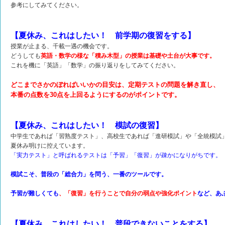
参考にしてみてください。
【夏休み、これはしたい！ 前学期の復習をする】
授業が止まる、千載一遇の機会です。
どうしても
英語・数学の様な「積み木型」の授業は
基礎や土台が大事です。
これを機に「英語」「数学」の振り返りをしてみてください。
どこまでさかのぼればいいかの目安は、定期テストの問題を解き直し、
本番の点数を30点を上回るよう
にするのがポイントです。
【夏休み、これはしたい！ 模試の復習】
中学生であれば「習熟度テスト」、高校生であれば「進研模試」や「全統模試
夏休み明けに控えています。
「実力テスト」と呼ばれるテストは「予習」「復習」が疎かになりがちです。
模試こそ、普段の「総合力」を問う、一番のツールです。
予習が難しくても
、「復習」を行うことで自分の弱点や強化ポイント
など、あ
【夏休み これはしたい！ 普段できないことをする】