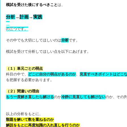
模試を受けた後にするべきこと
は、
分析
→
計
画
→
実践
の三つです。
その中でも大切にしてほしいのは
分析
です。
模試を受けて分析してほしい点を以下にあげます。
（１）単元ごとの弱点
科目の中で、
どこに自分の弱点があるのか
、
見直すべきポイント
はどこ
を把握する必要があります。
（２）間違いの理由
もう一度解き直したら解ける
のか
冷静に見直しても解けない
のか、その
以上の分析をもとに、
類題を解いて数を重ねるのか
解説をもとに再度知識の入れ直しを行
うのか