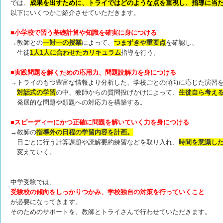
では、
成果を出すために、トライではどのような点を重視し、指導に当
以下にいくつかご紹介させていただきます。
■
小学校で習う基礎計算や知識を確実に身につける
→教師との
一対一の授業
によって、
つまずきや重要点
を確認し、
生徒
1人1人に合わせたカリキュラム
指導を行う。
■
実践問題を解くための応用力、問題読解力を身につける
→トライのもつ豊富な情報より分析した、学校ごとの傾向に応じた演習
対話式の学習
の中、教師からの質問投げかけによって、
生徒自ら考え
発展的な問題や類題への対応力を構築する。
■
スピーディーにかつ正確に問題を解いていく力を身につける
→教師の
指導外の日程の学習内容を計画。
日ごとに行う計算課題や読解要約練習などを取り入れ、
時間を意識し
変えていく。
中学受験では、
受験校の傾向をしっかりつかみ、学校独自の対策を行っていくこと
が必要になってきます。
そのためのサポートを、教師とトライさんで行わせていただきます。