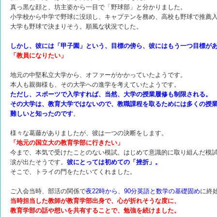
真っ黒な顔と、坊主姿から一目で「野球部」と分かりました。
小学校から中学で野球に没頭し、キャプテンを務め、高校も野球で推薦
大学も野球で決まりそう。順風な状況でした。
しかし、彼には「甲子園」という、目標の傍ら、彼にはもう一つ目標が
「教員になりたい」
地元の中堅私立大学から、オファーがかかっていたようです。
本人も親御様も、その大学への進学を考えていたようです。
ただし、スポーツで入学すれば、当然、大学の授業履修も制限される。
その大学は、教育大学ではないので、教職課程を取るためには多くの授
難しいと
知ったのです
。
様々な葛藤がありましたが、彼は一つの決断をします。
「地元の国立大の教育学部に行きたい」
今まで、本気で受けたことのない模試。はじめて意識的に取り組んだ模
涙が出たそうです。
彼にとっては初めての「挫折」。
そこで、トライの門をたたいてくれました。
ご入会当時、部活の関係で
夜22時から、90分英語と数学の基礎固め
に
終
当時担当した教師が教育学部出身で、
心が折れそうな度に、
教育学部の話や想いを共有することで、勉強を続けました。