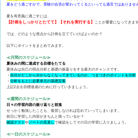
夏をどう過ごすかで、受験の合否が変わってくるといっても過言ではありませ
夏を有意義に過ごすには、
【計画をしっかりとたてて】【それを実行する】
ことが重要になってきま
では、どのような視点から計画を立てていけばよいのか？
以下にポイントをまとめてみます。
≪月間のスケジュール≫
夏休みの間に達成する目標をたてる
夏休みは自己の弱点分析と基礎の振返りをする最大のチャンスです。
・
自分がどこから分からなくなってきているのか、つまづきのポイントを分析
・
分析をもとに必要単元の基礎定着
上記2点を目標達成のために行っていきましょう。
≪週間のスケジュール≫
日々の学習内容の振り返りと前進
せっかく勉強したことも、復習しなければ忘れていってしまいます。
前日に学習した内容がきちんと残っているか？
確認テスト
や
ノートの見直
し
で確認をしてその日の学習に入りましょう。
≪一日のスケジュール≫