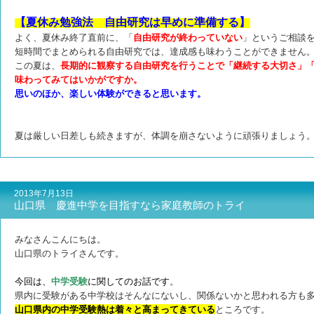
【夏休み勉強法 自由研究は早めに準備する】
よく、夏休み終了直前に、「
自由研究が終わっていない
」というご相談
短時間でまとめられる自由研究では、達成感も味わうことができません
この夏は、
長期的に観察する自由研究を行うことで「継続する大切さ」
味わってみてはいかがですか。
思いのほか、楽しい体験ができると思います。
夏は厳しい日差しも続きますが、体調を崩さないように頑張りましょう
2013年7月13日
山口県 慶進中学を目指すなら家庭教師のトライ
みなさんこんにちは。
山口県のトライさんです。
今回は、
中学受験
に関してのお話です
。
県内に受験がある中学校はそんなにないし、関係ないかと思われる方も
山口県内の中学受験熱は着々と高まってきている
ところです。