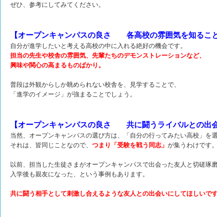
ぜひ、参考にしてみてください。
【オープンキャンパスの良さ 各高校の雰囲気を知るこ
自分が進学したいと考える高校の中に入れる絶好の機会です。
担当の先生や校舎の雰囲気、先輩たちのデモンストレーションなど、
興味や関心の高まるものばかり。
普段は外観からしか眺められない校舎を、見学することで、
「進学のイメージ」が
強まることでしょう。
【オープンキャンパスの良さ 共に闘うライバルとの出
当然、オープンキャンパスの選び方は、「自分の行ってみたい高校」を
それは、皆同じことなので、
つまり「受験を戦う同志」
が集うわけです
以前、担当した生徒さまがオープンキャンパスで出会った友人と切磋琢
入学後も親友になった、
という事例もあります。
共に闘う相手として刺激し合えるような友人との出会いにしてほしいで