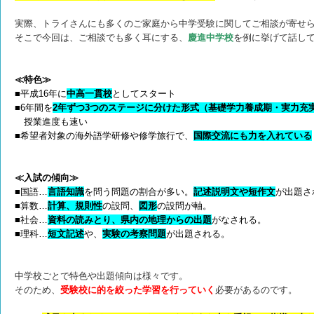
実際、トライさんにも多くのご家庭から中学受験に関してご相談が寄せ
そこで今回は、ご相談でも多く耳にする、
慶進中学校
を例に挙げて話し
≪特色≫
■平成16年に
中高一貫校
としてスタート
■6年間を
2年ずつ3つのステージに分けた形式（基礎学力養成期・実力充
授業進度も速い
■希望者対象の海外語学研修や修学旅行で、
国際交流にも力を入れている
≪入試の傾向≫
■国語…
言語知識
を問う問題の割合が多い。
記述説明文や短作文
が出題さ
■算数…
計算、規則性
の設問、
図形
の設問が軸。
■社会…
資料の読みとり、県内の地理からの出題
がなされる。
■理科…
短文記述
や、
実験の考察問題
が出題される。
中学校ごとで特色や出題傾向は様々です。
そのため、
受験校に的を絞った学習を行っていく
必要があるのです。