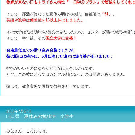
教師が来ない日もトライさん特性「一日60分プラン」で勉強をしてくれ
そして、部活が終わった夏休み明けの模試。
偏差値は
「51」
。
英語や数学は偏差値を15以上伸ばしました。
その大学は2次試験が小論文のみだったので、センター試験の対策や傾向
そして、半年後。その
国立大学に合格！
合格最低点での滑り込み合格でしたが、
彼の眼には確かに、6月に流した
涙とは違う涙がありました。
挫折がいいものになるかどうかは人それぞれです。
ただ、この彼にとってはカンフル剤になったのは間違いありません。
彼は今、教育実習で母校で教鞭をとっています。
2013年7月17日
山口県 夏休みの勉強法 小学生
みなさん、こんにちは。