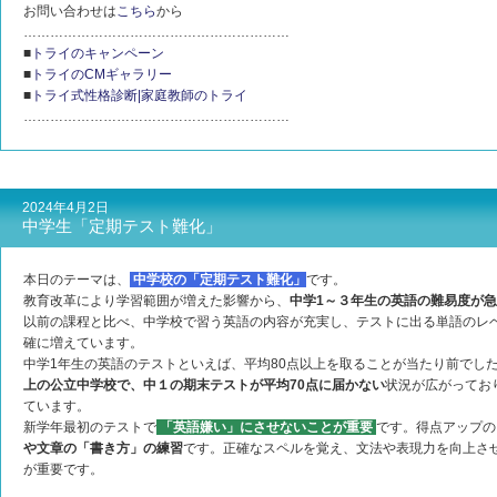
お問い合わせは
こちら
から
……………………………………………………
■
トライのキャンペーン
■
トライのCMギャラリー
■
トライ式性格診断|家庭教師のトライ
……………………………………………………
2024年4月2日
中学生「定期テスト難化」
本日のテーマは、
中学校の「定期テスト難化」
です。
教育改革により学習範囲が増えた影響から、
中学1～３年生の英語の難易度が
以前の課程と比べ、中学校で習う英語の内容が充実し、テストに出る単語のレ
確に増えています。
中学1年生の英語のテストといえば、平均80点以上を取ることが当たり前でした
上の公立中学校で、中１の期末テストが平均70点に届かない
状況が広がってお
ています。
新学年最初のテストで
「英語嫌い」にさせないことが重要
です。得点アップの
や文章の「書き方」の練習
です。正確なスペルを覚え、文法や表現力を向上さ
が重要です。