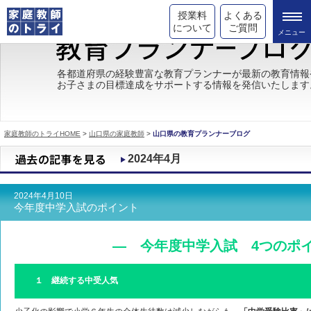
授業料
よくある
について
ご質問
トライの教育理念
各都道府県の経験豊富な教育プランナーが最新の教育情報
お子さまの目標達成をサポートする情報を発信いたします
成績が上がる理由
コース情報
家庭教師のトライHOME
>
山口県の家庭教師
>
山口県の教育プランナーブログ
都道府県別情報
2024年4月
合格体験談
2024年4月10日
キャンペーン情報
今年度中学入試のポイント
受験情報
― 今年度中学入試 4つのポ
１ 継続する中受人気