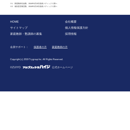
※1 家庭教師生徒数、2016年5月20日産經メディックス調べ
※2 個別直営教室数、2016年5月20日産經メディックス調べ
HOME
会社概要
サイトマップ
個人情報保護方針
家庭教師・塾講師の募集
採用情報
会員サポート：
保護者の方
家庭教師の方
Copyright (c) 2019 Trygroup Inc. All Rights Reserved.
©ZUIYO
公式ホームページ