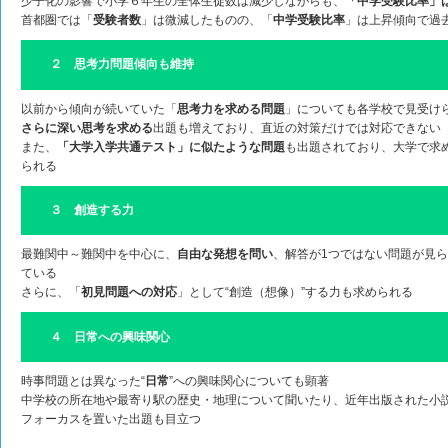
少子化の影響で小学６年生の全体生徒数は減少しながらも、
「中学受験比率」
首都圏では「
受験者数
」は微減したものの、「
中学受験比率
」は上昇傾向で過
２ 思考力問題傾向も維持
以前から傾向が続いていた「
思考力を求める問題
」についても各学校で見受け
さらに深い思考を求める
出題も増えており、直近の対策だけでは対応できない
また、
「大学入学共通テスト」に似たような問題
も出題されており、大学で求
られる
３ 創造する力
最難関中～難関中を中心に、
自由な発想を問い
、解答が1つではない問題が見
ている
さらに、「
初見問題への対応
」として“創造（想像）”する力も求められる
４ 日常への興味関心
時事問題とは異なった“
日常
”への興味関心についても顕著
中学校の所在地や最寄り駅の歴史・地理について聞いたり、近年出版された小説
フォーカスを置いた出題も目立つ