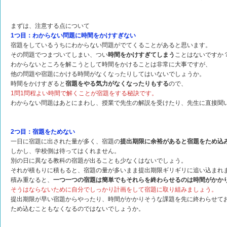
まずは、注意する点について
1つ目：わからない問題に時間をかけすぎない
宿題をしているうちにわからない問題がでてくることがあると思います。
その問題でつまづいてしまい、つい
時間をかけすぎてしまう
ことはないですか
わからないところを解こうとして時間をかけることは非常に大事ですが、
他の問題や宿題にかける時間がなくなったりしてはいないでしょうか。
時間をかけすぎると
宿題をやる気力がなくなったりもする
ので、
1問1問程よい時間で解くことが宿題をする秘訣です。
わからない問題はあとにまわし、授業で先生の解説を受けたり、先生に直接聞
2つ目：宿題をためない
一日に宿題に出された量が多く、宿題の
提出期限に余裕があると宿題をため込
しかし、学校側は待ってはくれません。
別の日に異なる教科の宿題が出ることも少なくはないでしょう。
それが積もりに積もると、宿題の量が多いまま提出期限ギリギリに追い込まれ
積み重なると、
一つ一つの宿題は簡単でもそれらを終わらせるのは時間がかか
そうはならないために自分でしっかり計画をして宿題に取り組みましょう。
提出期限が早い宿題からやったり、時間がかかりそうな課題を先に終わらせて
ため込むこともなくなるのではないでしょうか。