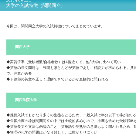
2023年6月12日
大学の入試特徴（関関同立）
今回は、関関同立大学の入試特徴についてまとめています。
関西大学
◆実質倍率（受験者数/合格者数）は4倍近くで、他3大学に比べて高い
◆英語の長文問題は、設問もほとんどが英語であり、精読力が求められる。共
で、注意が必要
◆下線部の英文を正しく理解できているかが直接的に問われる
関西学院大学
◆推薦入試でもかなり多くの生徒をとるため、一般入試は半分以下で枠が狭い
◆公募推薦の枠は関関同立の中では比較的多めなので、推薦も含めた受験戦略
◆英語長文や文法は勿論のこと、英単語や英熟語の意味もよく問われるため、
◆物理や化学の問題はかなり難しく、点数がとりにくい