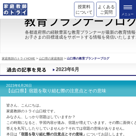
授業料
よくある
について
ご質問
トライの教育理念
各都道府県の経験豊富な教育プランナーが最新の教育情報
お子さまの目標達成をサポートする情報を発信いたします
成績が上がる理由
コース情報
家庭教師のトライHOME
>
山口県の家庭教師
>
山口県の教育プランナーブログ
都道府県別情報
2023年6月
合格体験談
2023年6月26日
キャンペーン情報
【山口県】宿題を取り組む際の注意点とその意味
受験情報
皆さん、こんにちは。
家庭教師のトライ山口校です。
みなさん、しっかり宿題はしていますか？
この時期になると、学習内容が進み、宿題が増えていきます。その際に面倒く
答えを丸写ししたりしていませんか？それでは宿題の意味がありません。
本日は
「宿題を取り組む際の注意点とその意味」
についてお話しします。