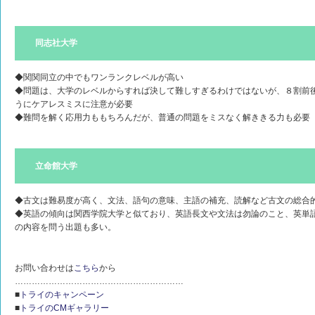
同志社大学
◆関関同立の中でもワンランクレベルが高い
◆問題は、大学のレベルからすれば決して難しすぎるわけではないが、８割前
うにケアレスミスに注意が必要
◆難問を解く応用力ももちろんだが、普通の問題をミスなく解ききる力も必要
立命館大学
◆古文は難易度が高く、文法、語句の意味、主語の補充、読解など古文の総合
◆英語の傾向は関西学院大学と似ており、英語長文や文法は勿論のこと、英単
の内容を問う出題も多い。
お問い合わせは
こちら
から
……………………………………………………
■
トライのキャンペーン
■
トライのCMギャラリー