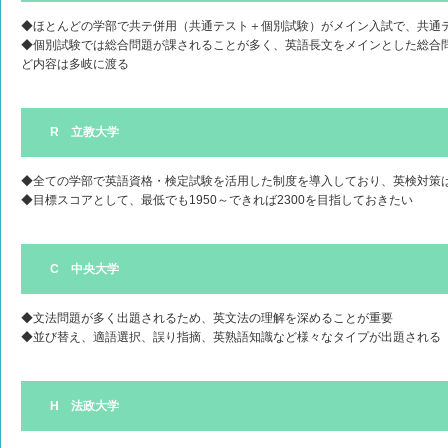
◆ほとんどの学部で共テ併用（共通テスト＋個別試験）がメイン入試で、共通
◆個別試験では総合問題が課されることが多く、英語長文をメインとした総合
ど内容は多岐に渡る
R 立教大学
◆全ての学部で英語資格・検定試験を活用した制度を導入しており、英検対策
◆目標スコアとして、最低でも1950～できれば2300を目指しておきたい
C 中央大学
◆文法問題が多く出題されるため、英文法の理解を深めることが重要
◆並び替え、適語選択、誤り指摘、英熟語知識など様々なタイプが出題される
H 法政大学