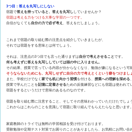
3つ目：答えを丸写しにしない
宿題で
答えを持っていると、答えを丸写し
していませんか？
宿題は考える力をつける大事な学習の一つです。
自信がなくても
自分の力で必ず考え
、答えをだしましょう。
これまで宿題の取り組む際の注意点を紹介していきましたが、
それでは宿題をする意味とは何でしょう。
それは、注意点の3つ目でも言った通りまずは
自分で考えさせること
です。
何も考えずに答えを丸写ししていては頭の中に入りません。
その結果、授業で言っている内容が分からなくなり、勉強が嫌になるという可
そうならないためにも、丸写しせずに自分の力で考えとくという癖をつけまし
また、学校だけでなく
家でも机に向かう習慣
を付ける、
授業への理解を深める
授業で学んだことを
記憶に定着させる
ための反復練習などにも宿題は使われて
宿題をするというだけで意味のあるものなのです。
宿題を取り組む際に注意すること、そしてその意味わかっていただけたでしょ
これからはこれらのことを意識して宿題に取り組んでもらえたらなと思います
家庭教師のトライでは無料の学習相談を受け付けております。
受験勉強や定期テスト対策でお困りのことがありましたら、お気軽にお問い合